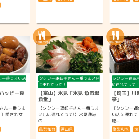
ん一番うまい店
タクシー運転手さん一番うまい店
タクシー運転
に連れてって！
に連れてって
ハッピー食
【富山】氷見「氷見 魚市場
【埼玉】川
食堂」
亭」
さん一番うま
【タクシー運転手さん一番うま
【タクシー運
!】愛され女
い店に連れてって!】氷見漁港
い店に連れて
の...
地...
亀梨和也
富山県
亀梨和也
埼