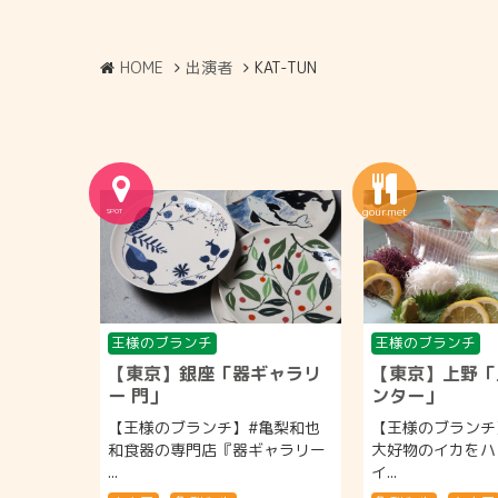
HOME
出演者
KAT-TUN
王様のブランチ
王様のブランチ
【東京】銀座「器ギャラリ
【東京】上野「
ー 門」
ンター」
【王様のブランチ】#亀梨和也
【王様のブランチ
和食器の専門店『器ギャラリー
大好物のイカをハ
...
イ...