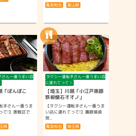
亀梨和也
富山県
手さん一番うまい店
タクシー運転手さん一番うまい店
！
に連れてって！
越「ぽんぽこ
【埼玉】川越「小江戸黒豚
鉄板懐石オオノ」
転手さん一番うま
【タクシー運転手さん一番うま
って!】激戦区で
い店に連れてって!】養豚場直
営...
玉県
亀梨和也
埼玉県