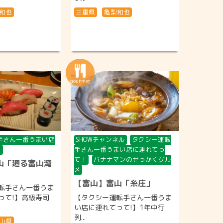
和也
三重県
亀梨和也
手さん一番うまい店
SHOWチャンネル
タクシー運転
！
手さん一番うまい店に連れてっ
て！
バナナマンのせっかくグル
山「廻る富山湾
メ
【富山】富山「糸庄」
転手さん一番うま
って!】高級寿司
【タクシー運転手さん一番うま
い店に連れてって!】1年中行
列...
山県