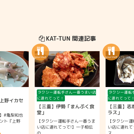
KAT-TUN 関連記事
タクシー運転手さん一番うまい店
タクシー運転
に連れてって！
に連れてって
上野イカセ
【三重】伊勢「まんぷく食
【三重】志
堂」
ラス」
】#亀梨和也
ント『上野
【タクシー運転手さん一番うま
【タクシー運
い店に連れてって!】一子相伝
い店に連れて
の...
ス...