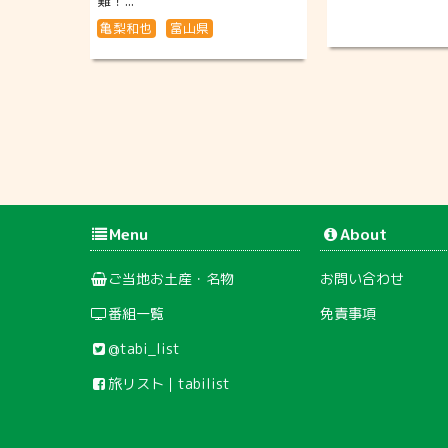
難！...
亀梨和也
富山県
Menu
About
ご当地お土産・名物
お問い合わせ
番組一覧
免責事項
@tabi_list
旅リスト｜tabilist