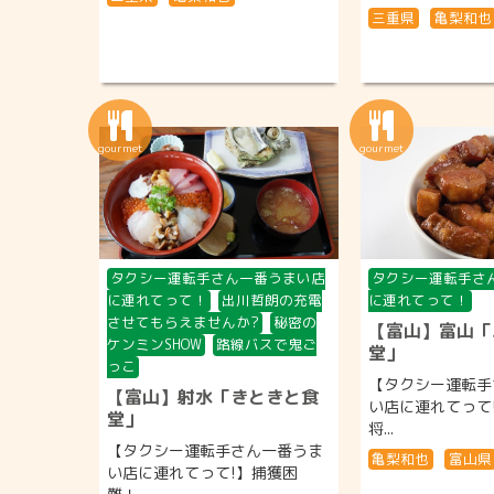
三重県
亀梨和也
タクシー運転手さん一番うまい店
タクシー運転手さ
に連れてって！
出川哲朗の充電
に連れてって！
させてもらえませんか?
秘密の
【富山】富山「
ケンミンSHOW
路線バスで鬼ご
堂」
っこ
【タクシー運転手
【富山】射水「きときと食
い店に連れてって
堂」
将...
【タクシー運転手さん一番うま
亀梨和也
富山県
い店に連れてって!】捕獲困