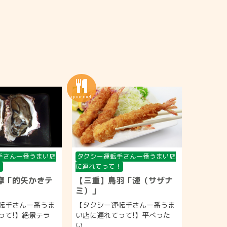
手さん一番うまい店
タクシー運転手さん一番うまい店
！
に連れてって！
摩「的矢かきテ
【三重】鳥羽「漣（サザナ
ミ）」
転手さん一番うま
【タクシー運転手さん一番うま
って!】絶景テラ
い店に連れてって!】平べった
い...