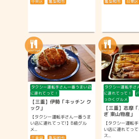
中央区
亀梨和也
亀梨和也
台東区
タクシー運転手さん一番うまい店
タクシー運転手さ
に連れてって！
に連れてって！
っかくグルメ
【三重】伊勢「キッチン ク
ック」
【三重】志摩「
ぎ 東山物産」
【タクシー運転手さん一番うま
い店に連れてって!】B級グル
【タクシー運転手
メ...
い店に連れてって
ス...
三重県
亀梨和也