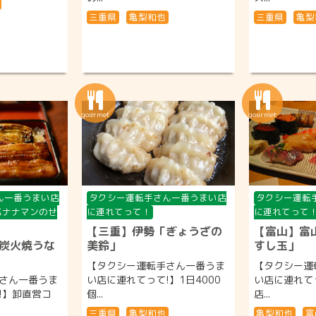
三重県
亀梨和也
三重県
亀梨
ん一番うまい店
タクシー運転手さん一番うまい店
タクシー運転
バナナマンのせ
に連れてって！
に連れてって
【三重】伊勢「ぎょうざの
【富山】富
炭火焼うな
美鈴」
すし玉」
【タクシー運転手さん一番うま
【タクシー運
さん一番うま
い店に連れてって!】1日4000
い店に連れて
!】卸直営コ
個...
店...
三重県
亀梨和也
亀梨和也
富