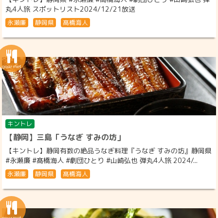
丸4人旅 スポットリスト2024/12/21放送
永瀬廉
静岡県
髙橋海人
キントレ
【静岡】三島「うなぎ すみの坊」
【キントレ】静岡有数の絶品うなぎ料理『うなぎ すみの坊』静岡県
#永瀬廉 #髙橋海人 #劇団ひとり #山崎弘也 弾丸4人旅 2024/...
永瀬廉
静岡県
髙橋海人