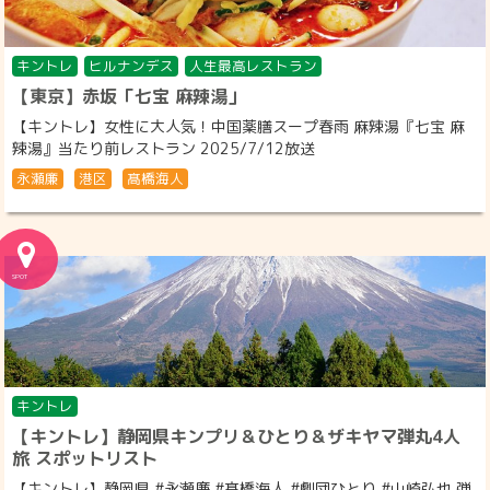
キントレ
ヒルナンデス
人生最高レストラン
【東京】赤坂「七宝 麻辣湯」
【キントレ】女性に大人気！中国薬膳スープ春雨 麻辣湯『七宝 麻
辣湯』当たり前レストラン 2025/7/12放送
永瀬廉
港区
髙橋海人
キントレ
【キントレ】静岡県キンプリ＆ひとり＆ザキヤマ弾丸4人
旅 スポットリスト
【キントレ】静岡県 #永瀬廉 #髙橋海人 #劇団ひとり #山崎弘也 弾