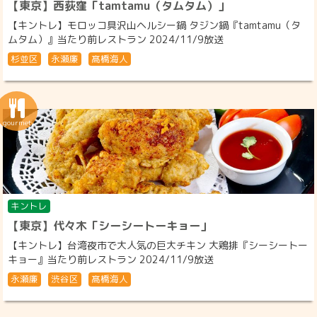
【東京】西荻窪「tamtamu（タムタム）」
【キントレ】モロッコ具沢山ヘルシー鍋 タジン鍋『tamtamu（タ
ムタム）』当たり前レストラン 2024/11/9放送
杉並区
永瀬廉
髙橋海人
キントレ
【東京】代々木「シーシートーキョー」
【キントレ】台湾夜市で大人気の巨大チキン 大鶏排『シーシートー
キョー』当たり前レストラン 2024/11/9放送
永瀬廉
渋谷区
髙橋海人