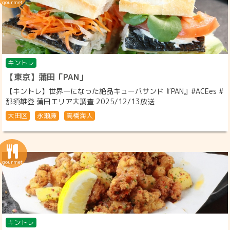
キントレ
【東京】蒲田「PAN」
【キントレ】世界一になった絶品キューバサンド『PAN』#ACEes #
那須雄登 蒲田エリア大調査 2025/12/13放送
大田区
永瀬廉
髙橋海人
キントレ