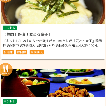
キントレ
【静岡】熱海「麦とろ童子」
【キントレ】店主のクセが強すぎる山のうなぎ『麦とろ童子』静岡
県 #永瀬廉 #髙橋海人 #劇団ひとり #山崎弘也 弾丸4人旅 2024...
永瀬廉
静岡県
髙橋海人
キントレ