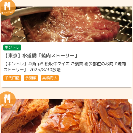
キントレ
【東京】水道橋「焼肉ストーリー」
【キントレ】#横山裕 松坂牛クイズ ご褒美 希少部位のお肉『焼肉
ストーリー』 2025/8/30放送
千代田区
永瀬廉
髙橋海人