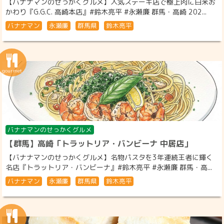
【バナナマンのせっかくグルメ】人気ステーキ店で極上肉に白米お
かわり『G.G.C. 高崎本店』#鈴木亮平 #永瀬廉 群馬・高崎 202...
バナナマン
永瀬廉
群馬県
鈴木亮平
バナナマンのせっかくグルメ
【群馬】高崎「トラットリア・バンビーナ 中居店」
【バナナマンのせっかくグルメ】名物パスタを3年連続王者に輝く
名店『トラットリア・バンビーナ』#鈴木亮平 #永瀬廉 群馬・高...
バナナマン
永瀬廉
群馬県
鈴木亮平