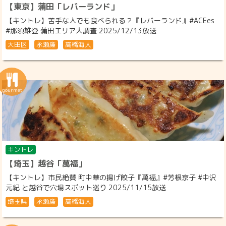
【東京】蒲田「レバーランド」
【キントレ】苦手な人でも食べられる？『レバーランド』#ACEes
#那須雄登 蒲田エリア大調査 2025/12/13放送
大田区
永瀬廉
髙橋海人
キントレ
【埼玉】越谷「萬福」
【キントレ】市民絶賛 町中華の揚げ餃子『萬福』#芳根京子 #中沢
元紀 と越谷で穴場スポット巡り 2025/11/15放送
埼玉県
永瀬廉
髙橋海人