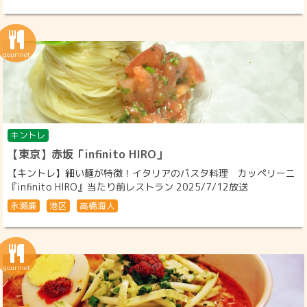
キントレ
【東京】赤坂「infinito HIRO」
【キントレ】細い麺が特徴！イタリアのパスタ料理 カッペリーニ
『infinito HIRO』当たり前レストラン 2025/7/12放送
永瀬廉
港区
髙橋海人