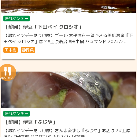
帰れマンデー
【静岡】伊豆「下田ベイ クロシオ」
【帰れマンデー見っけ隊】ゴール 太平洋を一望できる美肌温泉『下
田ベイ クロシオ』は？#上原浩治 #田中樹 バスサンド 2022/2...
田中樹
静岡県
帰れマンデー
【静岡】伊豆「ふじや」
【帰れマンデー見っけ隊】さんま姿ずし『ふじや』お店は？#上原
浩治 #田中樹 バスサンド 2022/2/28放送