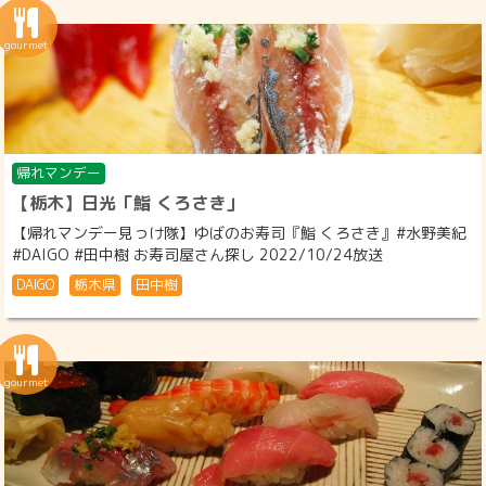
帰れマンデー
【栃木】日光「鮨 くろさき」
【帰れマンデー見っけ隊】ゆばのお寿司『鮨 くろさき』#水野美紀
#DAIGO #田中樹 お寿司屋さん探し 2022/10/24放送
DAIGO
栃木県
田中樹