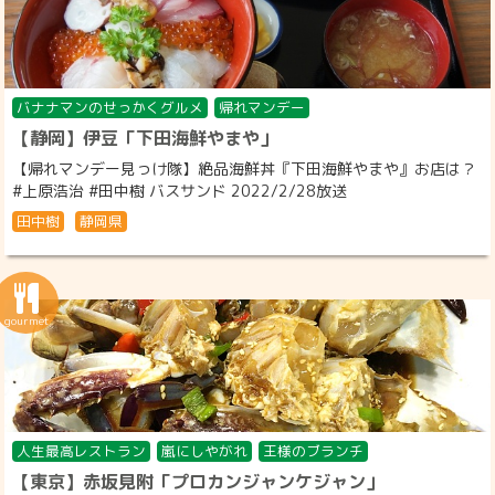
バナナマンのせっかくグルメ
帰れマンデー
【静岡】伊豆「下田海鮮やまや」
【帰れマンデー見っけ隊】絶品海鮮丼『下田海鮮やまや』お店は？
#上原浩治 #田中樹 バスサンド 2022/2/28放送
田中樹
静岡県
人生最高レストラン
嵐にしやがれ
王様のブランチ
【東京】赤坂見附「プロカンジャンケジャン」