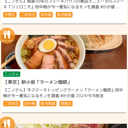
【ニノさん】創業50年のステーキハウスの絶品メニュー BIGステー
キ『ジェロニモ』田中樹が今一番気になるモノを調査 #かが屋 ...
中野区
二宮和也
田中樹
菊池風磨
ニノさん
【東京】新小岩「ラーメン燈郎」
【ニノさん】牛ステーキトッピングラーメン『ラーメン燈郎』田中
樹が今一番気になるモノを調査 #かが屋 2024/9/8放送
二宮和也
田中樹
菊池風磨
葛飾区