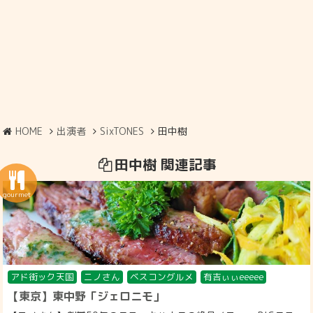
HOME
出演者
SixTONES
田中樹
田中樹 関連記事
アド街ック天国
ニノさん
ベスコングルメ
有吉ぃぃeeeee
【東京】東中野「ジェロニモ」