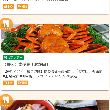
田中樹
静岡県
帰れマンデー
【静岡】南伊豆「おか田」
【帰れマンデー見っけ隊】伊勢海老＆高足かに『おか田』お店は？
#上原浩治 #田中樹 バスサンド 2022/2/28放送
田中樹
静岡県