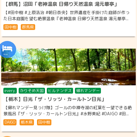
【群馬】沼田「老神温泉 日帰り天然温泉 湯元華亭」
【#田中樹 #上原浩治 #朝日奈央】世界遺産を手掛けた庭師が作っ
た日本庭園を望む絶景温泉『老神温泉 日帰り天然温泉 湯元華亭...
田中樹
群馬県
every.
かりそめ天国
ヒルナンデス
帰れマンデー
【栃木】日光「ザ・リッツ・カールトン日光」
【帰れマンデー見っけ隊】ゴールの中禅寺湖の紅葉を一望できる絶
景風呂『ザ・リッツ・カールトン日光』#水野美紀 #DAIGO #田...
DAIGO
栃木県
田中樹