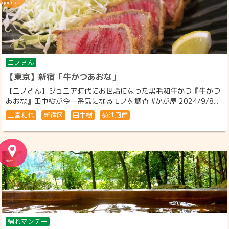
ニノさん
【東京】新宿「牛かつあおな」
【ニノさん】ジュニア時代にお世話になった黒毛和牛かつ『牛かつ
あおな』田中樹が今一番気になるモノを調査 #かが屋 2024/9/8...
二宮和也
新宿区
田中樹
菊池風磨
帰れマンデー