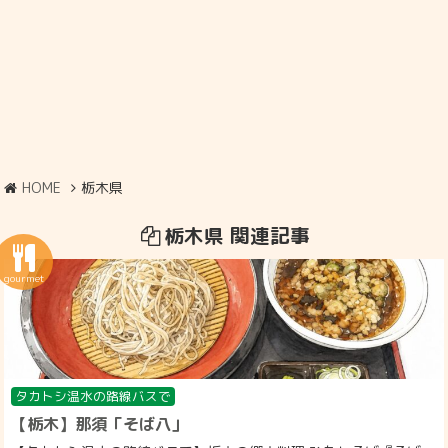
HOME
栃木県
栃木県 関連記事
タカトシ温水の路線バスで
【栃木】那須「そば八」