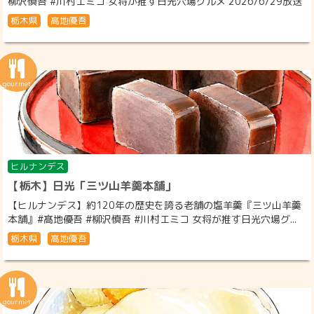
柳沢慎吾 #川村エミコ 女将が推す日光穴場グルメ 2026/6/29放送
栃木県
髙地優吾
ヒルナンデス
【栃木】日光「三ツ山羊羹本舗」
【ヒルナンデス】約120年の歴史を誇る老舗の塩羊羹『三ツ山羊羹
本舗』#髙地優吾 #柳沢慎吾 #川村エミコ 女将が推す日光穴場グ...
栃木県
髙地優吾