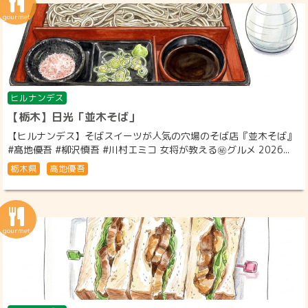
ヒルナンデス
【栃木】日光「並木そば」
【ヒルナンデス】そばスイーツが人気の穴場のそば店『並木そば』
#髙地優吾 #柳沢慎吾 #川村エミコ 女将が教える㊙グルメ 2026...
栃木県
髙地優吾