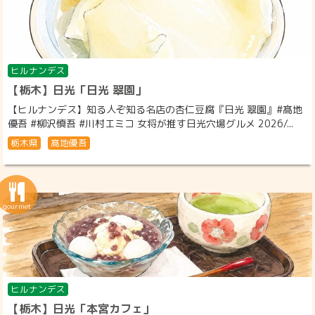
ヒルナンデス
【栃木】日光「日光 翠園」
【ヒルナンデス】知る人ぞ知る名店の杏仁豆腐『日光 翠園』#髙地
優吾 #柳沢慎吾 #川村エミコ 女将が推す日光穴場グルメ 2026/...
栃木県
髙地優吾
ヒルナンデス
【栃木】日光「本宮カフェ」