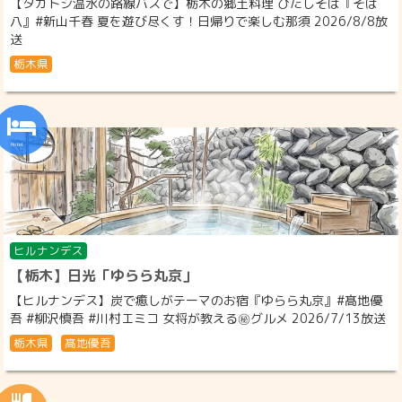
【タカトシ温水の路線バスで】栃木の郷土料理 ひたしそば『そば
八』#新山千春 夏を遊び尽くす！日帰りで楽しむ那須 2026/8/8放
送
栃木県
ヒルナンデス
【栃木】日光「ゆらら丸京」
【ヒルナンデス】炭で癒しがテーマのお宿『ゆらら丸京』#髙地優
吾 #柳沢慎吾 #川村エミコ 女将が教える㊙グルメ 2026/7/13放送
栃木県
髙地優吾