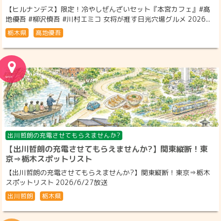
【ヒルナンデス】限定！冷やしぜんざいセット『本宮カフェ』#髙
地優吾 #柳沢慎吾 #川村エミコ 女将が推す日光穴場グルメ 2026...
栃木県
髙地優吾
出川哲朗の充電させてもらえませんか?
【出川哲朗の充電させてもらえませんか?】関東縦断！東
京⇒栃木スポットリスト
【出川哲朗の充電させてもらえませんか?】関東縦断！東京⇒栃木
スポットリスト 2026/6/27放送
出川哲朗
栃木県