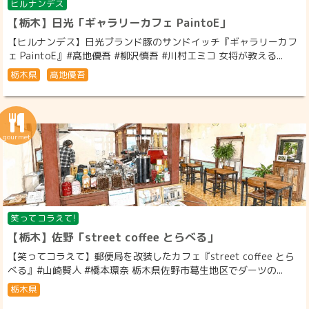
ヒルナンデス
【栃木】日光「ギャラリーカフェ PaintoE」
【ヒルナンデス】日光ブランド豚のサンドイッチ『ギャラリーカフ
ェ PaintoE』#髙地優吾 #柳沢慎吾 #川村エミコ 女将が教える...
栃木県
髙地優吾
笑ってコラえて!
【栃木】佐野「street coffee とらべる」
【笑ってコラえて】郵便局を改装したカフェ『street coffee とら
べる』#山崎賢人 #橋本環奈 栃木県佐野市葛生地区でダーツの...
栃木県