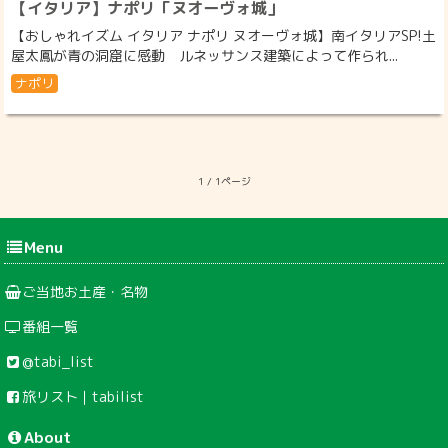
【イタリア】ナポリ「ヌオーヴォ城」
【おしゃれイズム イタリア ナポリ ヌオーヴォ城】南イタリアSP!土
屋太鳳が青の洞窟に感動 ルネッサンス建築によって作られ...
ナポリ
1 / 1ページ
Menu
ご当地お土産・名物
番組一覧
@tabi_list
旅リスト｜tabilist
About