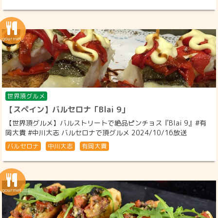
世界頂グルメ
【スペイン】バルセロナ「Blai 9」
【世界頂グルメ】バルストリートで絶品ピンチョス『Blai 9』#有
岡大貴 #中川大志 バルセロナで頂グルメ 2024/10/16放送
バルセロナ
中川大志
有岡大貴