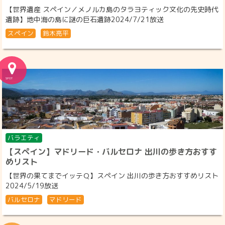
【世界遺産 スペイン／メノルカ島のタラヨティック文化の先史時代
遺跡】地中海の島に謎の巨石遺跡2024/7/21放送
スペイン
鈴木亮平
バラエティ
【スペイン】マドリード・バルセロナ 出川の歩き方おすす
めリスト
【世界の果てまでイッテＱ】スペイン 出川の歩き方おすすめリスト
2024/5/19放送
バルセロナ
マドリード