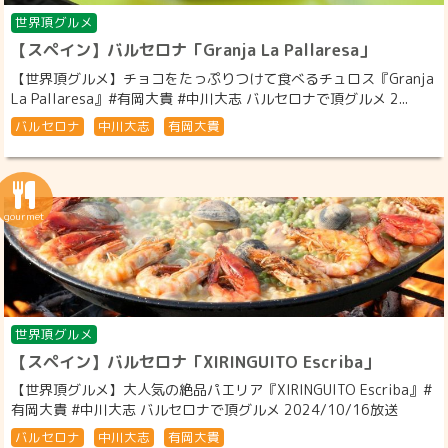
世界頂グルメ
【スペイン】バルセロナ「Granja La Pallaresa」
【世界頂グルメ】チョコをたっぷりつけて食べるチュロス『Granja
La Pallaresa』#有岡大貴 #中川大志 バルセロナで頂グルメ 2...
バルセロナ
中川大志
有岡大貴
世界頂グルメ
【スペイン】バルセロナ「XIRINGUITO Escriba」
【世界頂グルメ】大人気の絶品パエリア『XIRINGUITO Escriba』#
有岡大貴 #中川大志 バルセロナで頂グルメ 2024/10/16放送
バルセロナ
中川大志
有岡大貴