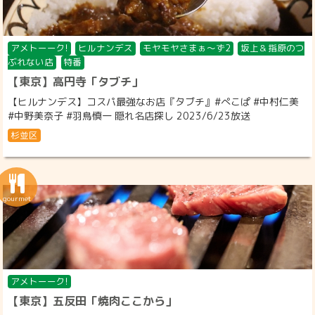
アメトーーク!
ヒルナンデス
モヤモヤさまぁ～ず2
坂上＆指原のつ
ぶれない店
特番
【東京】高円寺「タブチ」
【ヒルナンデス】コスパ最強なお店『タブチ』#ぺこぱ #中村仁美
#中野美奈子 #羽鳥慎一 隠れ名店探し 2023/6/23放送
杉並区
アメトーーク!
【東京】五反田「焼肉ここから」