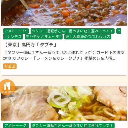
アメトーーク!
タクシー運転手さん一番うまい店に連れてって！
ヒ
ルナンデス
モヤモヤさまぁ～ず2
坂上＆指原のつぶれない店
【東京】高円寺「タブチ」
【タクシー運転手さん一番うまい店に連れてって!】ガード下の激安
定食 カツカレー『ラーメン＆カレータブチ』衝撃めし＆人情...
杉並区
アメトーーク!
タクシー運転手さん一番うまい店に連れてって！