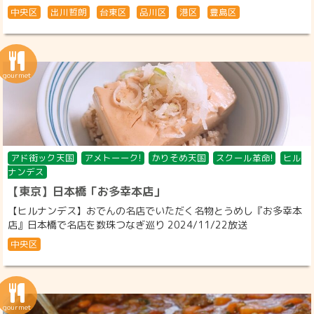
中央区
出川哲朗
台東区
品川区
港区
豊島区
アド街ック天国
アメトーーク!
かりそめ天国
スクール革命!
ヒル
ナンデス
【東京】日本橋「お多幸本店」
【ヒルナンデス】おでんの名店でいただく名物とうめし『お多幸本
店』日本橋で名店を数珠つなぎ巡り 2024/11/22放送
中央区