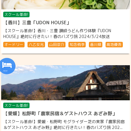
スクール革命!
【香川】三豊「UDON HOUSE」
【スクール革命!】香川・三豊 讃岐うどん作り体験『UDON
HOUSE』絶対に行きたい！春のバズり旅 2024/3/24放送
オードリー
八乙女光
山田涼介
知念侑李
香川県
髙地優吾
スクール革命!
【愛媛】松野町「農家民宿＆ゲストハウス あざみ野」
【スクール革命!】愛媛・松野町 モグライダー芝の実家『農家民宿
＆ゲストハウス あざみ野』絶対に行きたい！春のバズり旅 202...