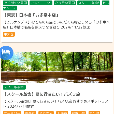
アド街ック天国
アメトーーク!
かりそめ天国
スクール革命!
ヒル
ナンデス
【東京】日本橋「お多幸本店」
【ヒルナンデス】おでんの名店でいただく名物とうめし『お多幸本
店』日本橋で名店を数珠つなぎ巡り 2024/11/22放送
中央区
スクール革命!
【スクール革命】夏に行きたい！バズリ旅
【スクール革命!】夏に行きたい！バズリ旅 おすすめスポットリス
ト 2024/7/14放送
オードリー
京都府
八乙女光
北海道
和歌山県
大分県