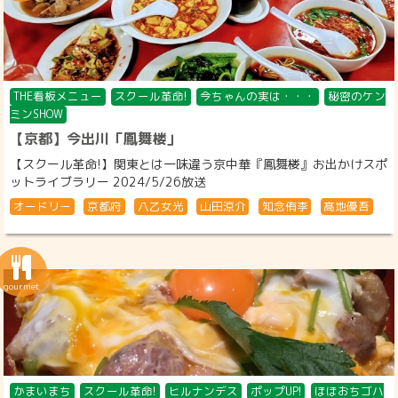
THE看板メニュー
スクール革命!
今ちゃんの実は・・・
秘密のケン
ミンSHOW
【京都】今出川「鳳舞楼」
【スクール革命!】関東とは一味違う京中華『鳳舞楼』お出かけスポ
ットライブラリー 2024/5/26放送
オードリー
京都府
八乙女光
山田涼介
知念侑李
髙地優吾
かまいまち
スクール革命!
ヒルナンデス
ポップUP!
ほほおちゴハ