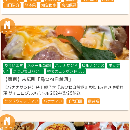
山田涼介
熊本県
知念侑李
髙地優吾
かまいまち
スクール革命!
バナナサンド
ヒルナンデス
ポップ
UP!
ほほおちゴハン！
林修のニッポンドリル
【東京】末広町「鳥つね自然洞」
【バナナサンド】特上親子丼『鳥つね自然洞』#水川あさみ #櫻井
翔 サイコログルメバトル 2024/6/25放送
サンドウィッチマン
バナナマン
千代田区
櫻井翔