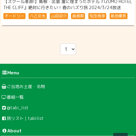
【スクール革命!】島根・出雲 崖に埋まったホテル『IZUMO HOTEL
THE CLIFF』絶対に行きたい！春のバズり旅 2024/3/24放送
オードリー
八乙女光
山田涼介
島根県
知念侑李
髙地優吾
Menu
ご当地お土産・名物
番組一覧
@tabi_list
旅リスト｜tabilist
About