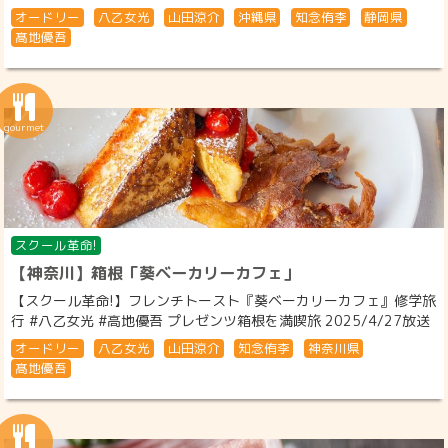
オードリー
八乙女光
山田涼介
沖縄県
知念侑李
静岡県
髙地優吾
スクール革命!
【神奈川】箱根「葵ベーカリーカフェ」
【スクール革命!】フレンチトースト『葵ベーカリーカフェ』修学旅
行 #八乙女光 #高地優吾 プレゼンツ箱根を満喫旅 2025/4/27放送
オードリー
八乙女光
山田涼介
知念侑李
神奈川県
髙地優吾