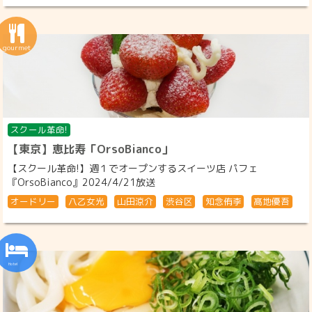
スクール革命!
【東京】恵比寿「OrsoBianco」
【スクール革命!】週１でオープンするスイーツ店 パフェ
『OrsoBianco』2024/4/21放送
オードリー
八乙女光
山田涼介
渋谷区
知念侑李
髙地優吾