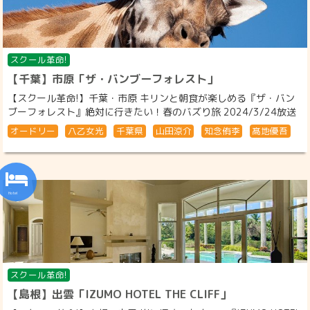
スクール革命!
【千葉】市原「ザ・バンブーフォレスト」
【スクール革命!】千葉・市原 キリンと朝食が楽しめる『ザ・バン
ブーフォレスト』絶対に行きたい！春のバズり旅 2024/3/24放送
オードリー
八乙女光
千葉県
山田涼介
知念侑李
髙地優吾
スクール革命!
【島根】出雲「IZUMO HOTEL THE CLIFF」