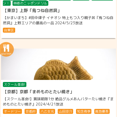
ン！
林修のニッポンドリル
【東京】上野「鳥つね自然洞」
【かまいまち】#田中律子 イチオシ 特上もつ入り親子丼『鳥つね自
然洞』上野エリアの最高の一品 2024/5/23放送
台東区
スクール革命!
【京都】京都「まめものとたい焼き」
【スクール革命!】賞味期限1分 絶品グルメあんバターたい焼き『ま
めものとたい焼き』2024/4/21放送
オードリー
京都府
八乙女光
山田涼介
知念侑李
髙地優吾