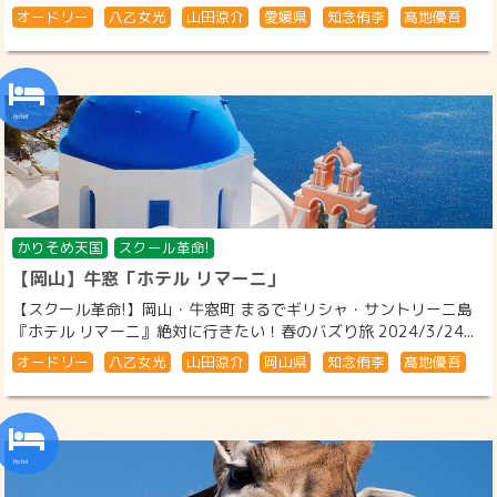
オードリー
八乙女光
山田涼介
愛媛県
知念侑李
髙地優吾
かりそめ天国
スクール革命!
【岡山】牛窓「ホテル リマーニ」
【スクール革命!】岡山・牛窓町 まるでギリシャ・サントリーニ島
『ホテル リマーニ』絶対に行きたい！春のバズり旅 2024/3/24...
オードリー
八乙女光
山田涼介
岡山県
知念侑李
髙地優吾