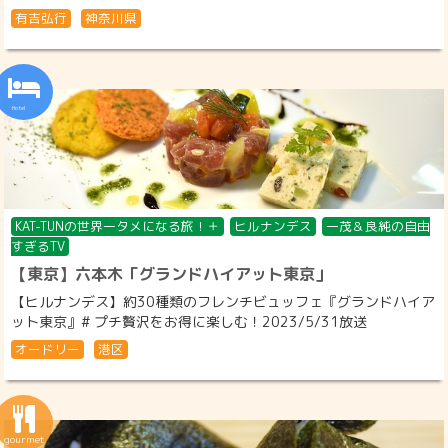
有吉弘行
神奈川県
KAT-TUNの世界一タメになる旅！＋
ヒルナンデス
一茂＆良純の自由
すぎるTV
【東京】六本木「グランドハイアット東京」
【ヒルナンデス】約30種類のフレンチビュッフェ『グランドハイア
ット東京』# プチ贅沢をお得に楽しむ！2023/5/31放送
オードリー
港区