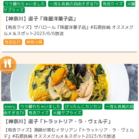
ウラ撮れちゃいました
一茂＆良純の自由すぎるTV
有吉クイズ
火曜
サプライズ
【神奈川】逗子「珠屋洋菓子店」
【有吉クイズ】ザバロール『珠屋洋菓子店』#石原良純 オススメグ
ルメ＆スポット2023/6/6放送
有吉弘行
神奈川県
every.
ウラ撮れちゃいました
ぴったんこカンカン
一茂＆良純の自
由すぎるTV
有吉クイズ
火曜サプライズ
【神奈川】逗子「トラットリア・ラ・ヴェルデ」
【有吉クイズ】漁師が営むイタリアン『トラットリア・ラ・ヴェル
デ』#石原良純 オススメグルメ＆スポット2023/6/6放送