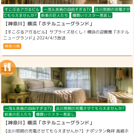
すこぶるアガるビル
一茂＆良純の自由すぎるTV
出川哲朗の充電させ
てもらえませんか?
新美の巨人たち
爆買い☆スター恩返し
【神奈川】横浜「ホテルニューグランド」
【すこぶるアガるビル】サプライズ尽くし！横浜の迎賓館『ホテル
ニューグランド』2024/4/3放送
神奈川県
一茂＆良純の自由すぎるTV
出川哲朗の充電させてもらえませんか?
新美の巨人たち
爆買い☆スター恩返し
【神奈川】横浜「ホテルニューグランド」
【出川哲朗の充電させてもらえませんか?】ナポリタン発祥 高級ホ