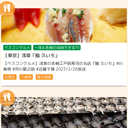
ベスコングルメ
一茂＆良純の自由すぎるTV
【東京】浅草「鮨 久いち」
【ベスコングルメ】浅草の本格江戸前寿司の名店『鮨 久いち』#川
島明 #市川猿之助 #近藤千尋 2023/2/26放送
台東区
川島明
春日俊彰