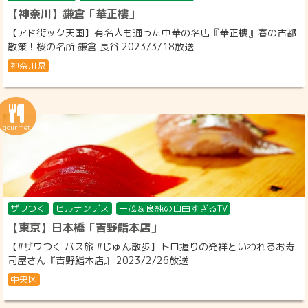
【神奈川】鎌倉「華正樓」
【アド街ック天国】有名人も通った中華の名店『華正樓』春の古都
散策！桜の名所 鎌倉 長谷 2023/3/18放送
神奈川県
ザワつく
ヒルナンデス
一茂＆良純の自由すぎるTV
【東京】日本橋「吉野鮨本店」
【#ザワつく バス旅 #じゅん散歩】トロ握りの発祥といわれるお寿
司屋さん『吉野鮨本店』 2023/2/26放送
中央区