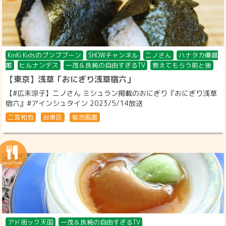
KinKi Kidsのブンブブーン
SHOWチャンネル
ニノさん
ハナタカ優越
館
ヒルナンデス
一茂＆良純の自由すぎるTV
教えてもらう前と後
【東京】浅草「おにぎり浅草宿六」
【#広末涼子】ニノさん ミシュラン掲載のおにぎり『おにぎり浅草
宿六』#アインシュタイン 2023/5/14放送
二宮和也
台東区
菊池風磨
アド街ック天国
一茂＆良純の自由すぎるTV