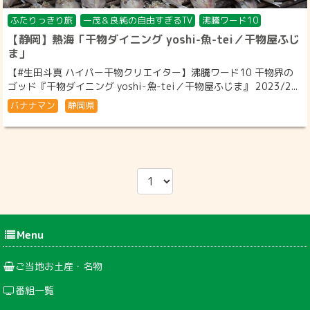
ふたりっきり旅
一茂＆良純の自由すぎるTV
沸騰ワード10
【静岡】熱海「干物ダイニング yoshi-魚-tei／干物屋ふじ
ま」
【#生田斗真 ハイパー干物クリエイター】沸騰ワード10 干物界の
ゴッド『干物ダイニング yoshi-魚-tei／干物屋ふじま』 2023/2...
バナナマン
静岡県
Menu
ご当地お土産・名物
番組一覧