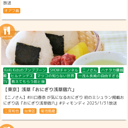
放送
オアフ島
KinKi Kidsのブンブブーン
SHOWチャンネル
ニノさん
ハナタカ優越
館
ヒルナンデス
マツコの知らない世界
一茂＆良純の自由すぎる
TV
教えてもらう前と後
【東京】浅草「おにぎり浅草宿六」
【ニノさん】#川口春奈 が気になるおにぎり 初のミシュラン掲載お
にぎり店『おにぎり浅草宿六』#ティモンディ 2025/1/31放送
二宮和也
台東区
菊池風磨