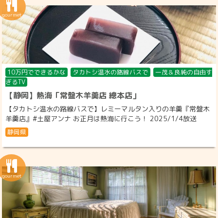
10万円でできるかな
タカトシ温水の路線バスで
一茂＆良純の自由す
ぎるTV
【静岡】熱海「常盤木羊羹店 總本店」
【タカトシ温水の路線バスで】レミーマルタン入りの羊羹『常盤木
羊羹店』#土屋アンナ お正月は熱海に行こう！ 2025/1/4放送
静岡県