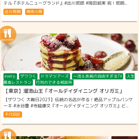
テル『ホテルニューグランド』#出川哲郎 #岡田結実 祝！哲朗...
出川哲朗
神奈川県
every.
ザワつく
ドラマツアーズ
一茂＆良純の自由すぎるTV
人生
最高レストラン
行列のできる相談所
【東京】溜池山王「オールデイダイニング オリガミ」
【ザワつく 大晦日2023】伝統の名店が作る！絶品アップルパンケ
ーキ #水谷豊 #寺脇康文『オールデイダイニング オリガミ』ど...
千代田区