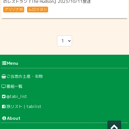
のレストラン『The Hudson』2023/10/11放送
アリゾナ州
ムロツヨシ
Menu
ご当地お土産・名物
番組一覧
@tabi_list
旅リスト｜tabilist
About