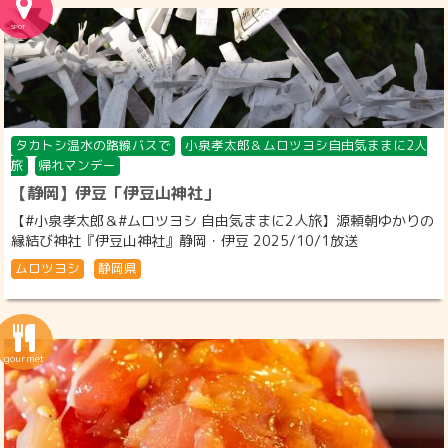
タカトシ温水の路線バスで
小泉孝太郎＆ムロツヨシ自由気ままに2人
旅
帰れマンデー
【静岡】伊豆「伊豆山神社」
【#小泉孝太郎＆#ムロツヨシ 自由気ままに2人旅】源頼朝ゆかりの
縁結び神社『伊豆山神社』静岡・伊豆 2025/10/1放送
ムロツヨシ
静岡県