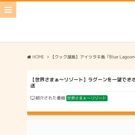
HOME
【クック諸島】アイツタキ島「Blue Lagoon Re
【世界さまぁ～リゾート】ラグーンを一望できポリネシアン
送
紹介された番組
世界さまぁ～リゾート