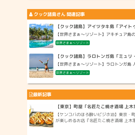
クック諸島
さん 関連記事
【クック諸島】アイツタキ島「アイトゥタ
【世界さまぁ～リゾート】アキチュア島のア
世界さまぁ～リゾート
【クック諸島】ラロトンガ島「ミュリ
【世界さまぁ～リゾート】ラロトンガ島 人気
世界さまぁ～リゾート
最新記事
【東京】町屋「名匠たこ焼き酒場 上木
【ケンコバのほろ酔いビジホ泊】東京・町
が楽しめるお店『名匠たこ焼き酒場 上木家 