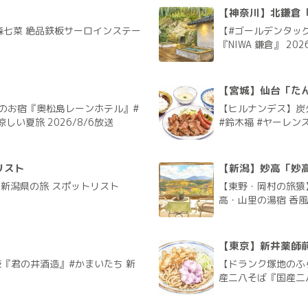
【神奈川】北鎌倉「N
森七菜 絶品鉄板サーロインステー
【#ゴールデンタッグ
『NIWA 鎌倉』 202
」
【宮城】仙台「たん
のお宿『奥松島レーンホテル』#
【ヒルナンデス】炭
しい夏旅 2026/8/6放送
#鈴木福 #ヤーレンズ
リスト
【新潟】妙高「妙
く新潟県の旅 スポットリスト
【東野・岡村の旅猿
高・山里の湯宿 香風館
【東京】新井薬師
『君の井酒造』#かまいたち 新
【ドランク塚地のふ
産二八そば『国産二八