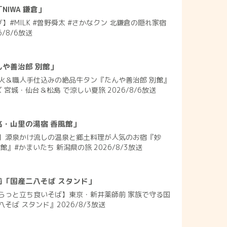
IWA 鎌倉」
】#MILK #曽野舜太 #さかなクン 北鎌倉の隠れ家宿
6/8/6放送
や善治郎 別館」
火＆職人手仕込みの絶品牛タン『たんや善治郎 別館』
 宮城・仙台＆松島 で涼しい夏旅 2026/8/6放送
高・山里の湯宿 香風館」
】源泉かけ流しの温泉と郷土料理が人気のお宿『妙
』#かまいたち 新潟県の旅 2026/8/3放送
前「国産二八そば スタンド」
らっと立ち食いそば】東京・新井薬師前 家族で守る国
そば スタンド』2026/8/3放送