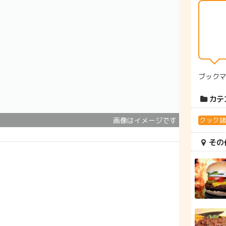
ブック
カテ
クック
その