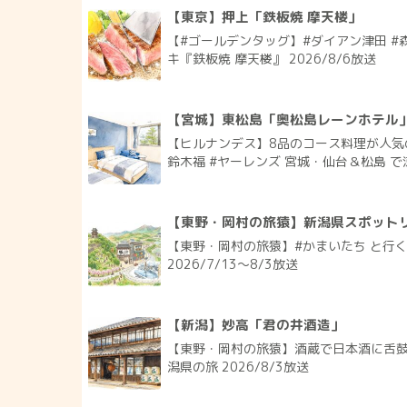
【東京】押上「鉄板焼 摩天楼」
【#ゴールデンタッグ】#ダイアン津田 #
キ『鉄板焼 摩天楼』 2026/8/6放送
【宮城】東松島「奥松島レーンホテル
【ヒルナンデス】8品のコース料理が人気
鈴木福 #ヤーレンズ 宮城・仙台＆松島 で涼
【東野・岡村の旅猿】新潟県スポット
【東野・岡村の旅猿】#かまいたち と行
2026/7/13〜8/3放送
【新潟】妙高「君の井酒造」
【東野・岡村の旅猿】酒蔵で日本酒に舌鼓
潟県の旅 2026/8/3放送