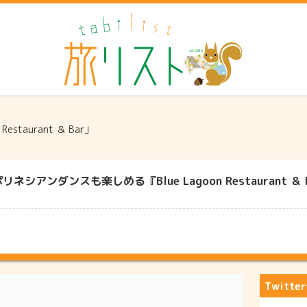
staurant ＆ Bar」
ダンスも楽しめる『Blue Lagoon Restaurant ＆ 
Twitt