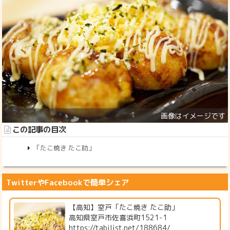
この記事の目次
「たこ焼き たこ助」
TwitterやFacebookで簡単シェア
【高知】室戸「たこ焼き たこ助」
高知県室戸市佐喜浜町1521-1
https://tabilist.net/188684/