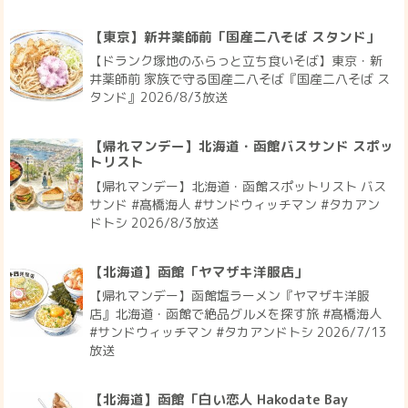
【東京】新井薬師前「国産二八そば スタンド」
【ドランク塚地のふらっと立ち食いそば】東京・新
井薬師前 家族で守る国産二八そば『国産二八そば ス
タンド』2026/8/3放送
【帰れマンデー】北海道・函館バスサンド スポッ
トリスト
【帰れマンデー】北海道・函館スポットリスト バス
サンド #髙橋海人 #サンドウィッチマン #タカアン
ドトシ 2026/8/3放送
【北海道】函館「ヤマザキ洋服店」
【帰れマンデー】函館塩ラーメン『ヤマザキ洋服
店』北海道・函館で絶品グルメを探す旅 #髙橋海人
#サンドウィッチマン #タカアンドトシ 2026/7/13
放送
【北海道】函館「白い恋人 Hakodate Bay