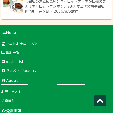
【鶴瓶の家族に乾杯】キャロットケーキが自慢のお
店『キャロットボンボン』#研ナオコ #笑福亭鶴瓶
神奈川・茅ヶ崎へ 2026/8/3放送
Menu
ご当地お土産・名物
番組一覧
@tabi_list
旅リスト｜tabilist
About
お問い合わせ
免責事項
免責事項