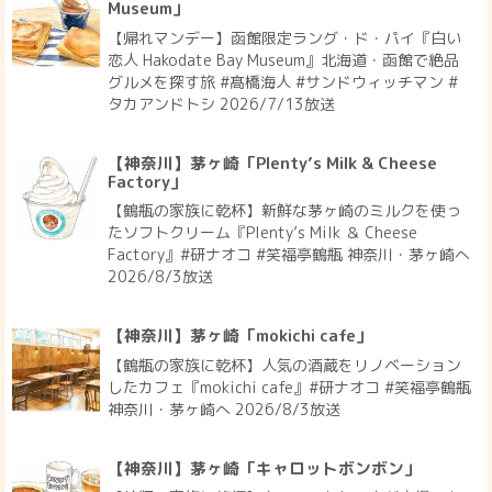
Museum」
【帰れマンデー】函館限定ラング・ド・パイ『白い
恋人 Hakodate Bay Museum』北海道・函館で絶品
グルメを探す旅 #髙橋海人 #サンドウィッチマン #
タカアンドトシ 2026/7/13放送
【神奈川】茅ヶ崎「Plenty’s Milk & Cheese
Factory」
【鶴瓶の家族に乾杯】新鮮な茅ヶ崎のミルクを使っ
たソフトクリーム『Plenty’s Milk ＆ Cheese
Factory』#研ナオコ #笑福亭鶴瓶 神奈川・茅ヶ崎へ
2026/8/3放送
【神奈川】茅ヶ崎「mokichi cafe」
【鶴瓶の家族に乾杯】人気の酒蔵をリノベーション
したカフェ『mokichi cafe』#研ナオコ #笑福亭鶴瓶
神奈川・茅ヶ崎へ 2026/8/3放送
【神奈川】茅ヶ崎「キャロットボンボン」