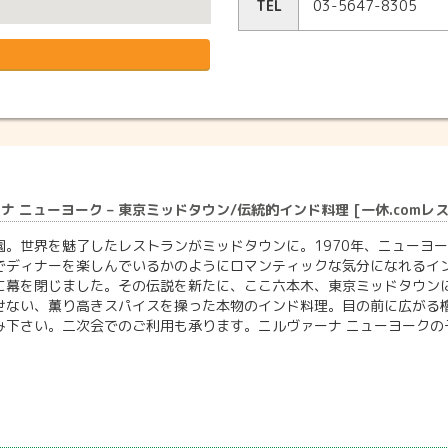
TEL
03-5647-8305
ナ ニューヨーク – 東京ミッドタウン/伝統的インド料理 [一休.comレ
園。世界を魅了したレストランがミッドタウンに。1970年、ニューヨ
でディナーを楽しんでいるかのようにロマンティックな気分になれるインド
に幕を閉じました。その伝説を新たに、ここ六本木、東京ミッドタウン
せない、薫り高きスパイスを操った本物のインド料理。目の前に広がる
下さい。二次会でのご利用も承ります。ニルヴァーナ ニューヨークの予約