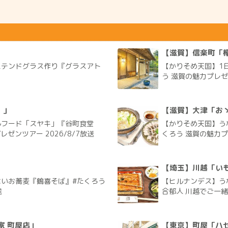
」
【滋賀】信楽町「欅
とステンドグラス作り『グラスアト
【かりそめ天国】1
う 滋賀の魅力プレゼン
）」
【滋賀】大津「お
ルフード「スヤキ」『谷町食堂
【かりそめ天国】う
ゼンツアー 2026/8/7放送
くろう 滋賀の魅力プレ
【埼玉】川越「いも
いお蕎麦『鶴喜そば』#たくろう
【ヒルナンデス】う
送
合郁人 川越でご一緒旅
家 町屋店」
【東京】町屋「ハ