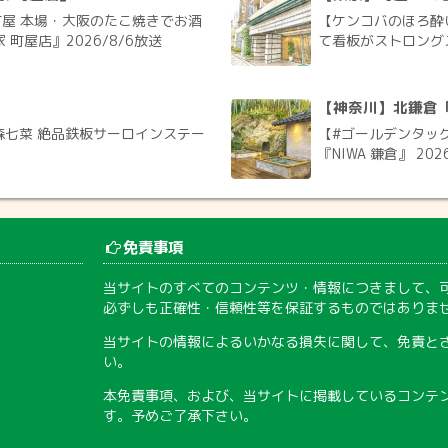
屋 本場・大阪のたこ焼きでお酒
【ケンコバのほろ酔
町屋店』2026/8/6放送
て看板がストロングス
【神奈川】北鎌倉「N
森七菜 絶品鉄板サーロインステー
【#ゴールデンタッグ
『NIWA 鎌倉』 202
免責事項
当サイトのすべてのコンテンツ・情報につきまして、
必ずしも正確性・信頼性等を保証するものではありま
当サイトの情報によるいかなる損失に関して、免責と
い。
本免責事項、および、当サイトに掲載しているコンテ
す。予めご了承下さい。