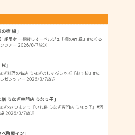
の宿 縁」
日1組限定 一棟貸しオーベルジュ『欅の宿 縁』#たくろ
ツアー 2026/8/7放送
ゝ杉」
なぎ料理の名店 うなぎのしゃぶしゃぶ『おゝ杉』#た
ゼンツアー 2026/8/7放送
膳 うなぎ専門店 うなっ子」
なぎ×さつまいも『いも膳 うなぎ専門店 うなっ子』#河
 2026/8/7放送
セベ町屋イン」