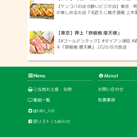
【ケンコバのほろ酔いビジホ泊】東京・町
が楽しめるお店『名匠たこ焼き酒場 上木家 
【東京】押上「鉄板焼 摩天楼」
【#ゴールデンタッグ】#ダイアン津田 #
キ『鉄板焼 摩天楼』 2026/8/6放送
Menu
About
ご当地お土産・名物
お問い合わせ
番組一覧
免責事項
@tabi_list
旅リスト｜tabilist