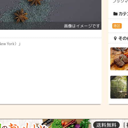
ブック
カテ
港区
その
w York）」