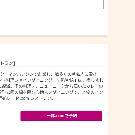
ストラン]
ーク・マンハッタンで創業し、数多くの著名人に愛さ
料理ファインダイニング「NIRVANA」は、惜しまれ
に復活。その料理は、ニューヨークから届いたカレーの
檜町公園の緑を臨む心地よいダイニングで、本物のイン
は一休.com レストラン。
一休.comで予約!