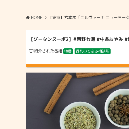
HOME
【東京】六本木「ニルヴァーナ ニューヨー
【グータンヌーボ2】#西野七瀬 #中条あやみ #
紹介された番組
特番
行列のできる相談所