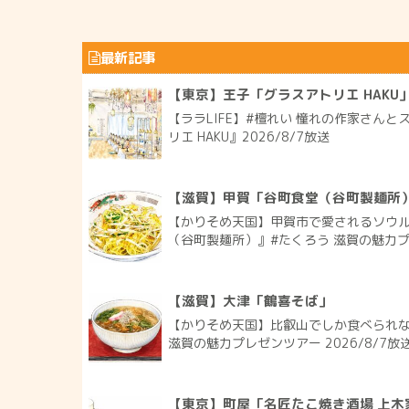
最新記事
【東京】王子「グラスアトリエ HAKU
【ララLIFE】#檀れい 憧れの作家さん
リエ HAKU』2026/8/7放送
【滋賀】甲賀「谷町食堂（谷町製麺所
【かりそめ天国】甲賀市で愛されるソウ
（谷町製麺所）』#たくろう 滋賀の魅力プレ
【滋賀】大津「鶴喜そば」
【かりそめ天国】比叡山でしか食べられな
滋賀の魅力プレゼンツアー 2026/8/7放
【東京】町屋「名匠たこ焼き酒場 上木