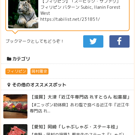
【フィリピン】「ズービック・サファリ」
フィリピン バターン Subic, Ilanin Forest
West
https://tabilist.net/231851/
ブックマークとしてもどうぞ！
カテゴリ
フィリピン
岡村隆史
その他のオススメスポット
【滋賀】大津「近江牛専門店 れすとらん 松喜屋」
【#ニッポン初体県】あわ塩で食べる近江牛『近江牛
専門店 れ...
【愛知】岡崎「しゃぶしゃぶ・ステーキ桂」
【東野・岡村の旅猿】鳳来牛のステーキ『しゃぶし