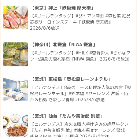
【東京】押上「鉄板焼 摩天楼」
【#ゴールデンタッグ】#ダイアン津田 #森七菜 絶品
鉄板サーロインステーキ『鉄板焼 摩天楼』
2026/8/6放送
【神奈川】北鎌倉「NIWA 鎌倉」
【#ゴールデンタッグ】#MILK #曽野舜太 #さかなク
ン 北鎌倉の隠れ家宿『NIWA 鎌倉』 2026/8/6放送
【宮城】東松島「奥松島レーンホテル」
【ヒルナンデス】8品のコース料理が人気のお宿『奥
松島レーンホテル』#鈴木福 #ヤーレンズ 宮城・仙
台＆松島 で涼しい夏旅 2026/8/6放送
【宮城】仙台「たんや善治郎 別館」
【ヒルナンデス】炭火＆職人手仕込みの絶品牛タン
『たんや善治郎 別館』#鈴木福 #ヤーレンズ 宮城・
仙台＆松島 で涼しい夏旅 2026/8/6放送