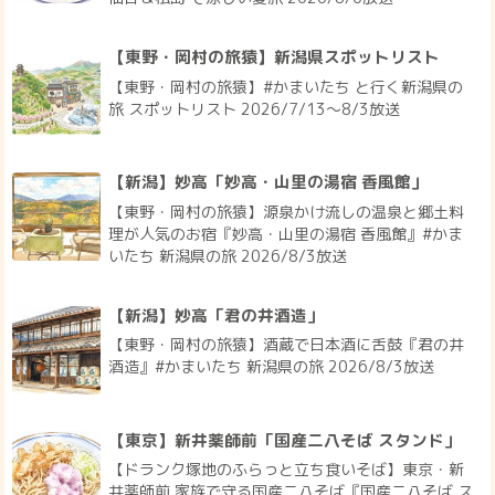
【東野・岡村の旅猿】新潟県スポットリスト
【東野・岡村の旅猿】#かまいたち と行く新潟県の
旅 スポットリスト 2026/7/13〜8/3放送
【新潟】妙高「妙高・山里の湯宿 香風館」
【東野・岡村の旅猿】源泉かけ流しの温泉と郷土料
理が人気のお宿『妙高・山里の湯宿 香風館』#かま
いたち 新潟県の旅 2026/8/3放送
【新潟】妙高「君の井酒造」
【東野・岡村の旅猿】酒蔵で日本酒に舌鼓『君の井
酒造』#かまいたち 新潟県の旅 2026/8/3放送
【東京】新井薬師前「国産二八そば スタンド」
【ドランク塚地のふらっと立ち食いそば】東京・新
井薬師前 家族で守る国産二八そば『国産二八そば ス