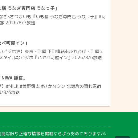
膳 うなぎ専門店 うなっ子」
なぎ×さつまいも『いも膳 うなぎ専門店 うなっ子』#河
 2026/8/7放送
セベ町屋イン」
いビジホ泊】東京・町屋 下町情緒あふれる街・町屋に
タイルなビジホ『ハセベ町屋イン』2026/8/6放送
IWA 鎌倉」
】#MILK #曽野舜太 #さかなクン 北鎌倉の隠れ家宿
6/8/6放送
可能な限り正確な情報を掲載するよう努めておりますが、