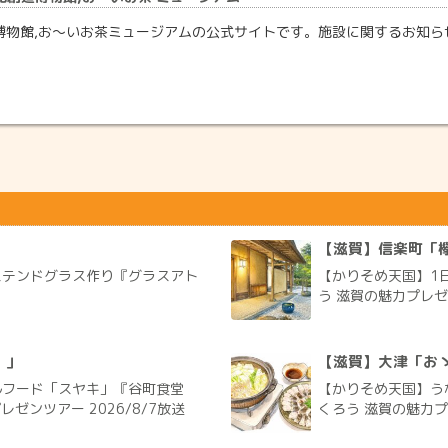
博物館,お〜いお茶ミュージアムの公式サイトです。施設に関するお知ら
」
【滋賀】信楽町「欅
とステンドグラス作り『グラスアト
【かりそめ天国】1
う 滋賀の魅力プレゼン
）」
【滋賀】大津「お
ルフード「スヤキ」『谷町食堂
【かりそめ天国】う
ゼンツアー 2026/8/7放送
くろう 滋賀の魅力プレ