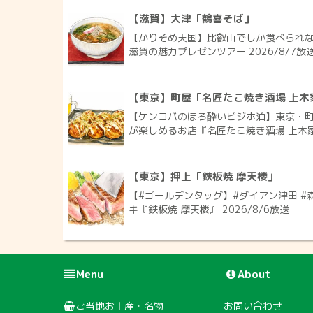
【滋賀】大津「鶴喜そば」
【かりそめ天国】比叡山でしか食べられな
滋賀の魅力プレゼンツアー 2026/8/7放
【東京】町屋「名匠たこ焼き酒場 上木
【ケンコバのほろ酔いビジホ泊】東京・町
が楽しめるお店『名匠たこ焼き酒場 上木家 
【東京】押上「鉄板焼 摩天楼」
【#ゴールデンタッグ】#ダイアン津田 #
キ『鉄板焼 摩天楼』 2026/8/6放送
Menu
About
ご当地お土産・名物
お問い合わせ