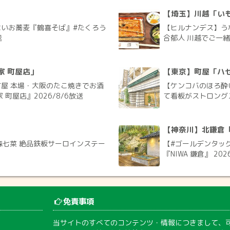
【埼玉】川越「いも
いお蕎麦『鶴喜そば』#たくろう
【ヒルナンデス】う
送
合郁人 川越でご一緒旅
家 町屋店」
【東京】町屋「ハ
屋 本場・大阪のたこ焼きでお酒
【ケンコバのほろ酔
町屋店』2026/8/6放送
て看板がストロングス
【神奈川】北鎌倉「N
森七菜 絶品鉄板サーロインステー
【#ゴールデンタッグ
『NIWA 鎌倉』 202
免責事項
当サイトのすべてのコンテンツ・情報につきまして、