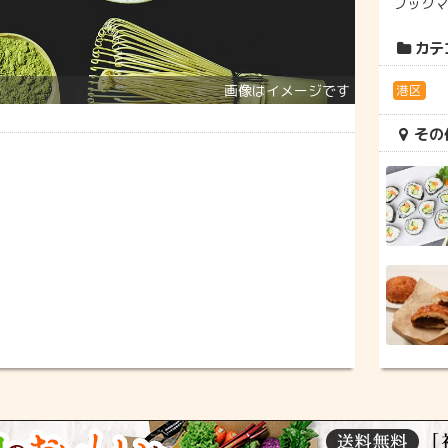
ブック
カテ
港区
その