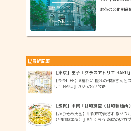
お茶の文化創造
最新記事
【東京】王子「グラスアトリエ HAKU
【ララLIFE】#檀れい 憧れの作家さん
リエ HAKU』2026/8/7放送
【滋賀】甲賀「谷町食堂（谷町製麺所
【かりそめ天国】甲賀市で愛されるソウ
（谷町製麺所）』#たくろう 滋賀の魅力プレ