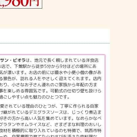
 サン・ビオラ
は、地元で長く親しまれている洋食店
お店で、下館駅から徒歩5分から9分ほどの場所にあ
気が漂います。お店の前には噴水や小便小僧の像があ
る景色が、訪れる人をやさしく迎えてくれます。店内
おり、小さなお子さん連れのご家族から年配の方ま
事を楽しめる雰囲気です。可動式の仕切り壁も設けら
過ごしやすい点も魅力のひとつです。
愛されている理由のひとつが、丁寧に作られる自家
け継がれているデミグラスソースは、じっくり煮込ま
好きの方から高い人気を集めています。なめらかなベ
グラタンやオムライスなど、さまざまな料理のおいし
食材を積極的に取り入れているのも特徴で、筑西市特
ーや、自家農園で育てた山わさびを添えた肉料理な