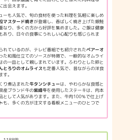
に出会えます。
ューも人気で、旬の食材を使った料理を気軽に楽しめ
粒マスタード焼き
が登場し、香ばしく焼き上げた銀鮭
重なり、多くの方から好評を集めました。ご飯は健康
もあり、日々の食事にうれしい心配りも感じられま
られているのが、テレビ番組でも紹介された
ペアーオ
った和風仕立てのソースが特徴で、一般的なオムライ
はの一皿として親しまれています。ふわりとした卵と
んとろりのオムライス
も定番人気で、昔ながらの洋食
ます。
くり煮込まれた
牛タンシチュー
は、やわらかな食感と
県産ブランド牛の
紫峰牛
を使用したステーキは、肉本
品として人気があります。また、牛肉100％で仕上げ
ト
も、多くの方が注文する看板メニューのひとつで
1188円