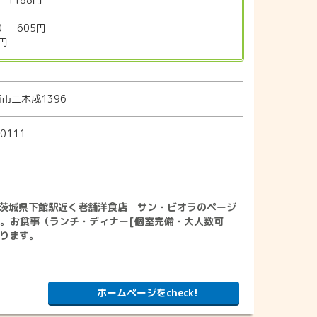
 605円
円
市二木成1396
-0111
。茨城県下館駅近く老舗洋食店 サン・ビオラのページ
店。お食事（ランチ・ディナー[個室完備・大人数可
ります。
ホームページをcheck!