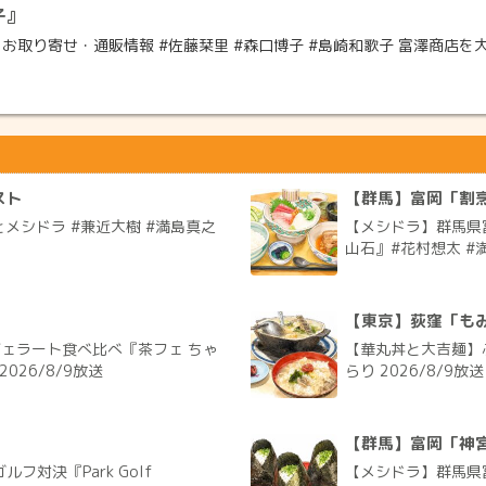
子』
り寄せ・通販情報 #佐藤栞里 #森口博子 #島崎和歌子 富澤商店を大解剖
スト
【群馬】富岡「割烹
メシドラ #兼近大樹 #満島真之
【メシドラ】群馬県
山石』#花村想太 #満
【東京】荻窪「も
ジェラート食べ比べ『茶フェ ちゃ
【華丸丼と大吉麺】
026/8/9放送
らり 2026/8/9放送
【群馬】富岡「神
対決『Park Golf
【メシドラ】群馬県