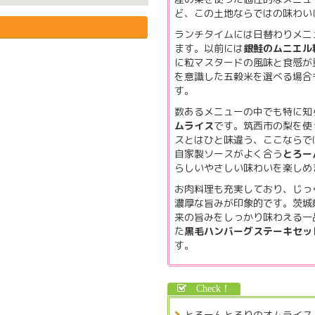
ど、この土地ならではの味わい
ランチタイムには日替わりメニ
ます。以前には
銀鮭のムニエル
に粒マスタードの風味と食感が
を意識した五穀米を選べる場合
す。
数あるメニューの中でも特に知
ムライス
です。筑西市の梨を使
スとはひと味違う、ここならで
自家製ソースがよく合う
とろー
らしいやさしい味わいを楽しめ
お肉料理も充実しており、じっ
濃厚な旨みが印象的です。茨城
来の旨みをしっかり味わえる一
た
黒毛ハンバーグステーキセッ
す。
とろーんとろりのオムライス 