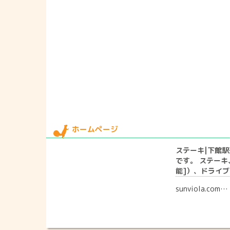
ホームページ
ステーキ|下館
です。 ステー
能]）、ドライ
sunviola.com…