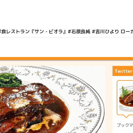
ストラン『サン・ビオラ』#石原良純 #吉川ひより ローカル線ぶ
Twitt
ブック