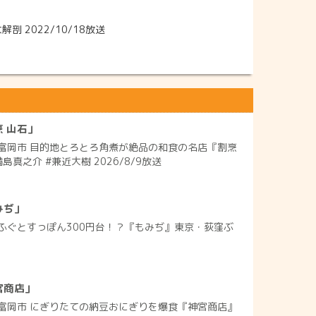
 2022/10/18放送
 山石」
富岡市 目的地とろとろ角煮が絶品の和食の名店『割烹
島真之介 #兼近大樹 2026/8/9放送
みぢ」
ふぐとすっぽん300円台！？『もみぢ』東京・荻窪ぶ
宮商店」
富岡市 にぎりたての納豆おにぎりを爆食『神宮商店』