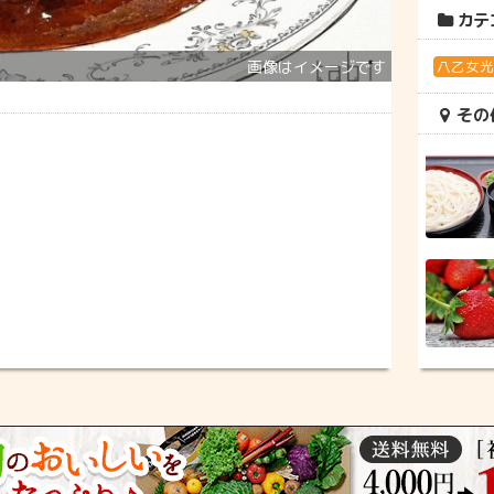
カテ
八乙女
その