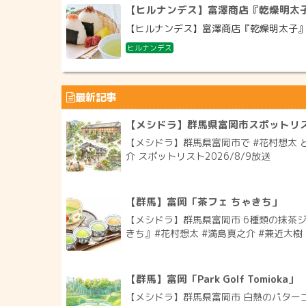
【ヒルナンデス】富澤商店『乾燥明太
【ヒルナンデス】富澤商店『乾燥明太子』お取
ヒルナンデス
最新記事
【メシドラ】群馬県富岡市スポットリ
【メシドラ】群馬県富岡市で #花村想太 と
介 スポットリスト2026/8/9放送
【群馬】富岡「茶フェ ちゃきち」
【メシドラ】群馬県富岡市 6種類の抹茶
きち』#花村想太 #満島真之介 #兼近大樹 2
【群馬】富岡「Park Golf Tomioka」
【メシドラ】群馬県富岡市 白熱のパターゴルフ