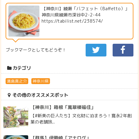
【神奈川】綾瀬「バフェット（Baffetto）」
神奈川県綾瀬市深谷中2-2-44
https://tabilist.net/238574/
ブックマークとしてもどうぞ！
カテゴリ
満島真之介
神奈川県
その他のオススメスポット
【神奈川】箱根「萬翠楼福住」
【#新美の巨人たち】文化財に泊まろう！寛永2年創
業の老舗旅...
【群馬】伊勢崎「アナログ」