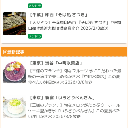
メシドラ
【千葉】印西「そば処 さつき」
【メシドラ】千葉県印西市 『そば処 さつき』#野間
口徹 #兼近大樹 #満島真之介 2025/2/8放送
メシドラ
最新記事
【東京】渋谷「中町氷菓店」
【王様のブランチ】旬なフルーツ 氷にこだわった最
後の一滴まで楽しめるかき氷『中町氷菓店』この夏
食べたい注目かき氷 2026/8/8放送
【東京】新宿「いろどりぺんぎん」
【王様のブランチ】旬なメロンがたっぷり！ホール
ケーキ型かき氷『いろどりぺんぎん』この夏食べた
い注目かき氷 2026/8/8放送