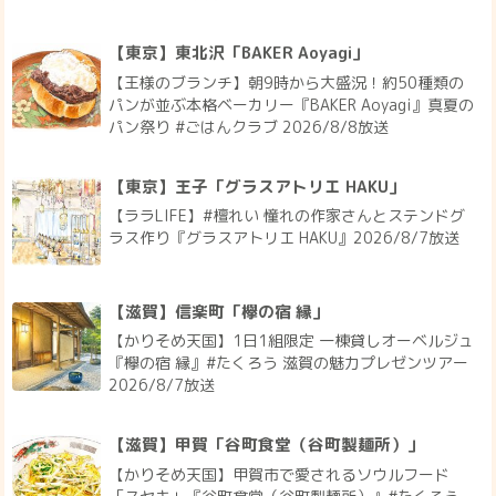
【東京】東北沢「BAKER Aoyagi」
【王様のブランチ】朝9時から大盛況！約50種類の
パンが並ぶ本格ベーカリー『BAKER Aoyagi』真夏の
パン祭り #ごはんクラブ 2026/8/8放送
【東京】王子「グラスアトリエ HAKU」
【ララLIFE】#檀れい 憧れの作家さんとステンドグ
ラス作り『グラスアトリエ HAKU』2026/8/7放送
【滋賀】信楽町「欅の宿 縁」
【かりそめ天国】1日1組限定 一棟貸しオーベルジュ
『欅の宿 縁』#たくろう 滋賀の魅力プレゼンツアー
2026/8/7放送
【滋賀】甲賀「谷町食堂（谷町製麺所）」
【かりそめ天国】甲賀市で愛されるソウルフード