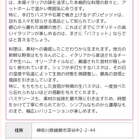
は、本場イタリアの味を追求した本格的な料理の数々と、ア
ットホームで温かい雰囲気にあります。
特に、手打ちパスタや石窯で焼き上げるナポリピッツァは、
訪れる人々を唸らせる逸品として知られています。
都心から離れた綾瀬の地で、これほどまでにクオリティの高
いイタリアンが楽しめるのは、まさに「バフェット」ならで
はと言えるでしょう。
料理は、素材への徹底したこだわりから生まれます。地元の
新鮮な野菜はもちろんのこと、イタリアから直送されるチー
ズや生ハム、オリーブオイルなど、厳選された食材が惜しみ
なく使われています。シェフが手打ちするパスタは、その日
の湿度や気温によって生地の状態を微調整し、最高の食感と
風味を引き出しています。
特に、もちもちとした食感が特徴の生パスタは、一度食べた
ら忘れられないほどの感動を与えてくれます。
パスタソースも、素材の旨味を最大限に引き出すため、時間
をかけて丁寧に作られており、シンプルなものから濃厚なも
のまで、幅広いバリエーションが楽しめます。
住所
神奈川県綾瀬市深谷中2-2-44