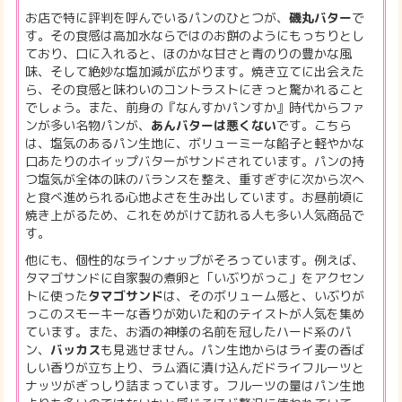
お店で特に評判を呼んでいるパンのひとつが、
磯丸バター
で
す。その食感は高加水ならではのお餅のようにもっちりとし
ており、口に入れると、ほのかな甘さと青のりの豊かな風
味、そして絶妙な塩加減が広がります。焼き立てに出会えた
ら、その食感と味わいのコントラストにきっと驚かれること
でしょう。また、前身の『なんすかパンすか』時代からファ
ンが多い名物パンが、
あんバターは悪くない
です。こちら
は、塩気のあるパン生地に、ボリューミーな餡子と軽やかな
口あたりのホイップバターがサンドされています。パンの持
つ塩気が全体の味のバランスを整え、重すぎずに次から次へ
と食べ進められる心地よさを生み出しています。お昼前頃に
焼き上がるため、これをめがけて訪れる人も多い人気商品で
す。
他にも、個性的なラインナップがそろっています。例えば、
タマゴサンドに自家製の煮卵と「いぶりがっこ」をアクセン
トに使った
タマゴサンド
は、そのボリューム感と、いぶりが
っこのスモーキーな香りが効いた和のテイストが人気を集め
ています。また、お酒の神様の名前を冠したハード系のパ
ン、
バッカス
も見逃せません。パン生地からはライ麦の香ば
しい香りが立ち上り、ラム酒に漬け込んだドライフルーツと
ナッツがぎっしり詰まっています。フルーツの量はパン生地