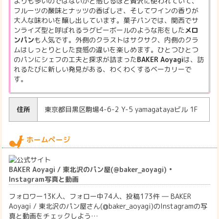
よりも多いのではないかと感じるほど贅沢に使われていて、
フルーツの酸味とナッツの香ばしさ、そしてワインの香りが
大人な味わいを醸し出しています。菓子パンでは、関西でサ
ンライズ型と呼ばれるラグビーボールのような形をした
メロ
ンパン
も人気です。外側のクラストはサクサク、内側のクラ
ムはしっとりとした食感の違いを楽しめます。ひとつひとつ
のパンにシェフの工夫と探求が詰まった
BAKER Aoyagi
は、訪
れるたびに新しい発見がある、わくわくするベーカリーで
す。
住所
東京都目黒区駒場4-6-2 Y-5 yamagatayaビル 1F
ホームページ
BAKER Aoyagi / 東北沢のパン屋(@baker_aoyagi) •
Instagram写真と動画
フォロワー13K人、フォロー中74人、投稿173件 ― BAKER
Aoyagi / 東北沢のパン屋さん(@baker_aoyagi)のInstagramの写
真と動画をチェックしよう…