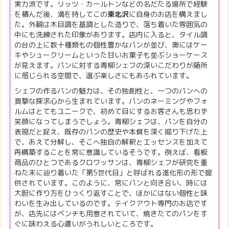
実力派です。リッツ・カールトンなどの名だたる場所で経験
を積んだ後、満を持してこの
東北沢
に自身のお店を構えまし
た。外観は木目調を基調とした造りで、落ち着いた雰囲気の
中にも洗練された印象があります。店内に入ると、タイル調
の台の上に数十種類もの個性豊かなパンが並び、奥にはケー
キやシュークリームといった甘いお菓子も並ぶショーケース
が見えます。パンに対する青柳シェフの深いこだわりが随所
に感じられる空間で、選ぶ楽しさにもあふれています。
シェフの作るパンの魅力は、その独創性と、一つのパンへの
真摯な探求心から生まれています。パンのネーミングやフォ
ルムはとてもユニークで、初めて目にするお客さんも思わず
笑顔になってしまうでしょう。青柳シェフは、パンを自分の
表現だと捉え、既存のパンの歴史や本質を深く掘り下げた上
で、あえて分解し、そこへ独自の解釈とエッセンスを加えて
再構築することを常に意識しているそうです。例えば、看板
商品のひとつであるクロワッサンは、青柳シェフが研究を重
ねた末に辿り着いた「第5世代目」と呼ばれる進化形の形で提
供されています。このように、常にパンと向き合い、時には
大胆に作り方をひっくり返すことで、ほかにはない個性と味
わいを生み出しているのです。テイクアウト専門のお店です
が、店先にはベンチも用意されていて、焼きたてのパンをす
ぐに味わえる心遣いがうれしいところです。