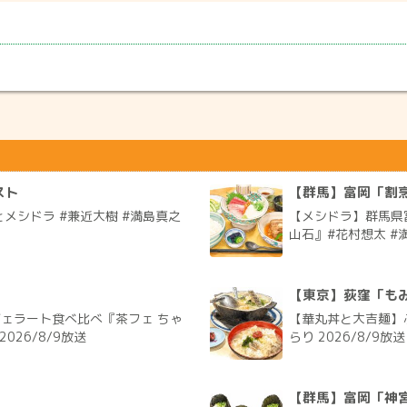
スト
【群馬】富岡「割烹
メシドラ #兼近大樹 #満島真之
【メシドラ】群馬県
山石』#花村想太 #満
【東京】荻窪「も
ジェラート食べ比べ『茶フェ ちゃ
【華丸丼と大吉麺】
026/8/9放送
らり 2026/8/9放送
【群馬】富岡「神