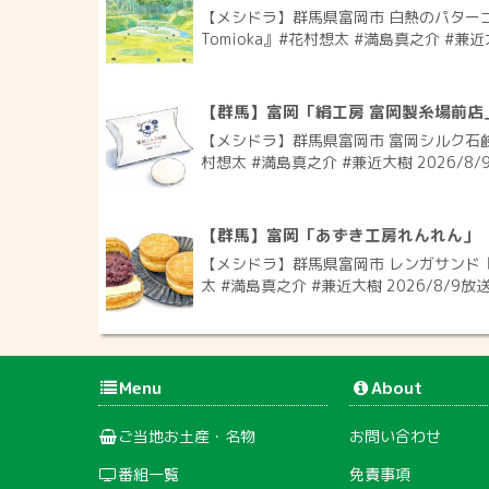
【メシドラ】群馬県富岡市 白熱のパターゴルフ
Tomioka』#花村想太 #満島真之介 #兼近大
【群馬】富岡「絹工房 富岡製糸場前店
【メシドラ】群馬県富岡市 富岡シルク石
村想太 #満島真之介 #兼近大樹 2026/8/
【群馬】富岡「あずき工房れんれん」
【メシドラ】群馬県富岡市 レンガサンド
太 #満島真之介 #兼近大樹 2026/8/9放
Menu
About
ご当地お土産・名物
お問い合わせ
番組一覧
免責事項