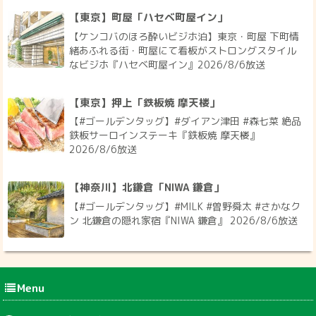
【東京】町屋「ハセベ町屋イン」
【ケンコバのほろ酔いビジホ泊】東京・町屋 下町情
緒あふれる街・町屋にて看板がストロングスタイル
なビジホ『ハセベ町屋イン』2026/8/6放送
【東京】押上「鉄板焼 摩天楼」
【#ゴールデンタッグ】#ダイアン津田 #森七菜 絶品
鉄板サーロインステーキ『鉄板焼 摩天楼』
2026/8/6放送
【神奈川】北鎌倉「NIWA 鎌倉」
【#ゴールデンタッグ】#MILK #曽野舜太 #さかなク
ン 北鎌倉の隠れ家宿『NIWA 鎌倉』 2026/8/6放送
Menu