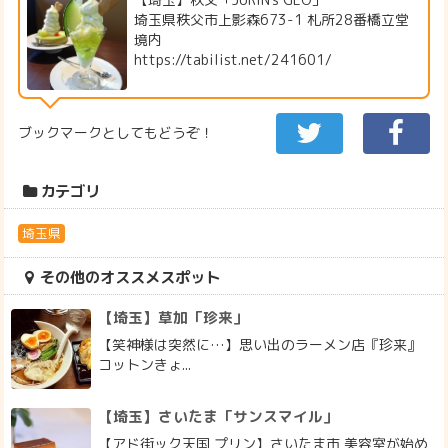
埼玉県秩父市上影森673-1 札所28番橋立堂
境内
https://tabilist.net/241601/
ブックマークとしてもどうぞ！
カテゴリ
埼玉県
その他のオススメスポット
【埼玉】草加「珍来」
【笑神様は突然に…】思い出のラーメン店『珍来』
コットンきょ...
【埼玉】さいたま「サンスマイル」
【アド街ック天国 プリン】さいたま市 美容室が始め