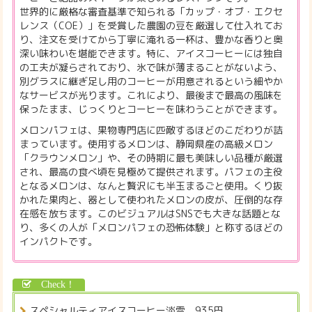
世界的に厳格な審査基準で知られる「カップ・オブ・エクセ
レンス（COE）」を受賞した農園の豆を厳選して仕入れてお
り、注文を受けてから丁寧に淹れる一杯は、豊かな香りと奥
深い味わいを堪能できます。特に、アイスコーヒーには独自
の工夫が凝らされており、氷で味が薄まることがないよう、
別グラスに継ぎ足し用のコーヒーが用意されるという細やか
なサービスが光ります。これにより、最後まで最高の風味を
保ったまま、じっくりとコーヒーを味わうことができます。
メロンパフェは、果物専門店に匹敵するほどのこだわりが詰
まっています。使用するメロンは、静岡県産の高級メロン
「クラウンメロン」や、その時期に最も美味しい品種が厳選
され、最高の食べ頃を見極めて提供されます。パフェの主役
となるメロンは、なんと贅沢にも半玉まるごと使用。くり抜
かれた果肉と、器として使われたメロンの皮が、圧倒的な存
在感を放ちます。このビジュアルはSNSでも大きな話題とな
り、多くの人が「メロンパフェの恐怖体験」と称するほどの
インパクトです。
スペシャルティアイスコーヒー淡雪 935円