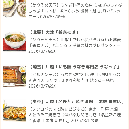
【かりそめ天国】うなぎ料理の名店 うなぎのしゃぶ
しゃぶ『おゝ杉』#たくろう 滋賀の魅力プレゼンツ
アー 2026/8/7放送
【滋賀】大津「鶴喜そば」
【かりそめ天国】比叡山でしか食べられないお蕎麦
『鶴喜そば』#たくろう 滋賀の魅力プレゼンツアー
2026/8/7放送
【埼玉】川越「いも膳 うなぎ専門店 うなっ子」
【ヒルナンデス】うなぎ×さつまいも『いも膳 うな
ぎ専門店 うなっ子』#河合郁人 川越でご一緒旅
2026/8/7放送
【東京】町屋「名匠たこ焼き酒場 上木家 町屋店」
【ケンコバのほろ酔いビジホ泊】東京・町屋 本場・
大阪のたこ焼きでお酒が楽しめるお店『名匠たこ焼
き酒場 上木家 町屋店』2026/8/6放送