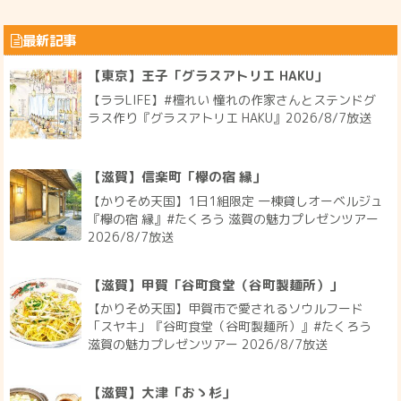
最新記事
【東京】王子「グラスアトリエ HAKU」
【ララLIFE】#檀れい 憧れの作家さんとステンドグ
ラス作り『グラスアトリエ HAKU』2026/8/7放送
【滋賀】信楽町「欅の宿 縁」
【かりそめ天国】1日1組限定 一棟貸しオーベルジュ
『欅の宿 縁』#たくろう 滋賀の魅力プレゼンツアー
2026/8/7放送
【滋賀】甲賀「谷町食堂（谷町製麺所）」
【かりそめ天国】甲賀市で愛されるソウルフード
「スヤキ」『谷町食堂（谷町製麺所）』#たくろう
滋賀の魅力プレゼンツアー 2026/8/7放送
【滋賀】大津「おゝ杉」