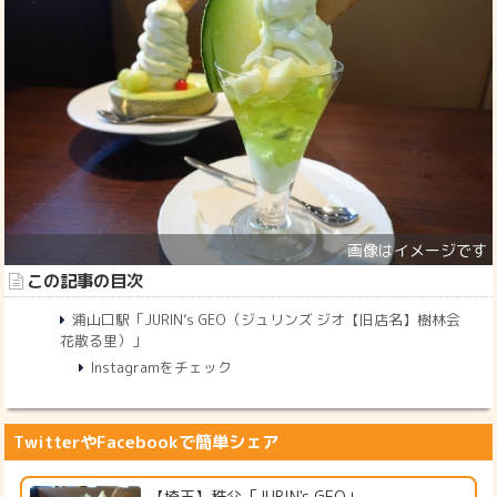
この記事の目次
浦山口駅「JURIN’s GEO（ジュリンズ ジオ【旧店名】樹林会
花散る里）」
Instagramをチェック
TwitterやFacebookで簡単シェア
【埼玉】秩父「JURIN's GEO」