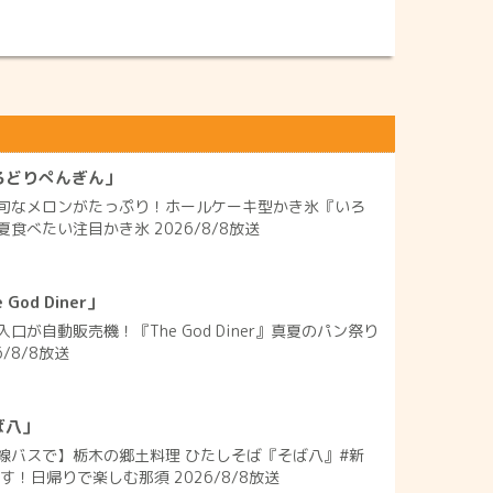
ろどりぺんぎん」
旬なメロンがたっぷり！ホールケーキ型かき氷『いろ
食べたい注目かき氷 2026/8/8放送
od Diner」
口が自動販売機！『The God Diner』真夏のパン祭り
/8/8放送
ば八」
線バスで】栃木の郷土料理 ひたしそば『そば八』#新
す！日帰りで楽しむ那須 2026/8/8放送