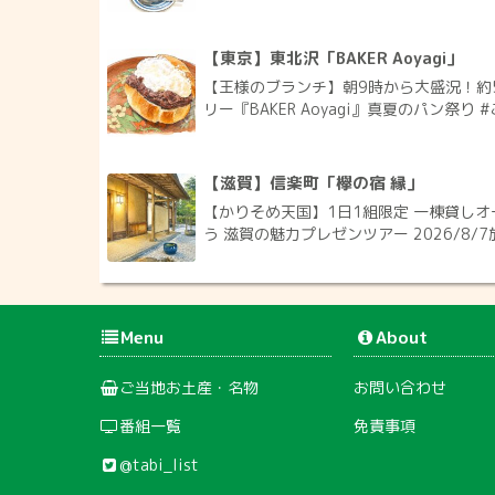
【東京】東北沢「BAKER Aoyagi」
【王様のブランチ】朝9時から大盛況！約
リー『BAKER Aoyagi』真夏のパン祭り #
【滋賀】信楽町「欅の宿 縁」
【かりそめ天国】1日1組限定 一棟貸しオ
う 滋賀の魅力プレゼンツアー 2026/8/7
Menu
About
ご当地お土産・名物
お問い合わせ
番組一覧
免責事項
@tabi_list