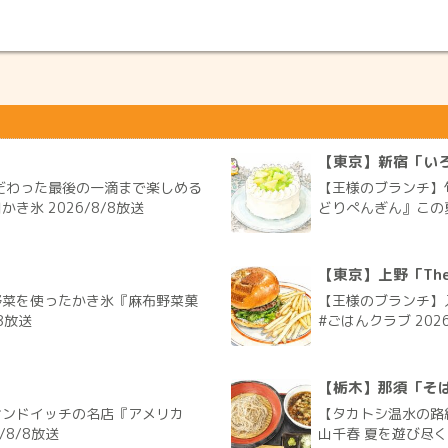
【東京】新宿「い
だわった最後の一滴まで楽しめる
【王様のブランチ】
氷 2026/8/8放送
どりぺんぎん』この夏
【東京】上野「The G
野菜を使ったかき氷『麻布野菜菓
【王様のブランチ】入
8放送
#ごはんクラブ 2026
【栃木】那須「そ
サンドイッチの名店『アメリカ
【タカトシ温水の路
/8/8放送
山千春 夏を遊び尽く