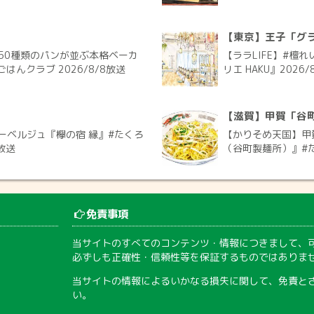
【東京】王子「グラ
50種類のパンが並ぶ本格ベーカ
【ララLIFE】#檀
ごはんクラブ 2026/8/8放送
リエ HAKU』2026/
【滋賀】甲賀「谷
ーベルジュ『欅の宿 縁』#たくろ
【かりそめ天国】甲
放送
（谷町製麺所）』#た
免責事項
当サイトのすべてのコンテンツ・情報につきまして、
必ずしも正確性・信頼性等を保証するものではありま
当サイトの情報によるいかなる損失に関して、免責と
い。