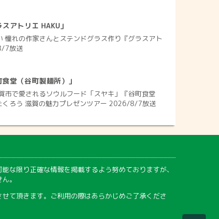
スアトリエ HAKU」
れい 憧れの作家さんとステンドグラス作り『グラスアト
8/7放送
町食堂（谷町製麺所）」
賀市で愛されるソウルフード「スヤキ」『谷町食堂
くろう 滋賀の魅力プレゼンツアー 2026/8/7放送
可能な限り正確な情報を掲載するよう努めておりますが、
せん。
させて頂きます。ご利用の際はあらかじめご了承くださ