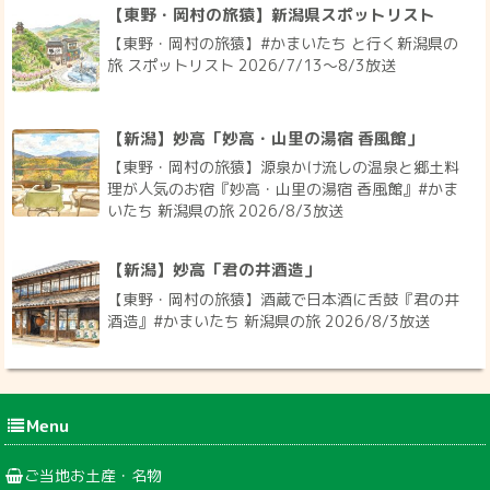
【東野・岡村の旅猿】新潟県スポットリスト
【東野・岡村の旅猿】#かまいたち と行く新潟県の
旅 スポットリスト 2026/7/13〜8/3放送
【新潟】妙高「妙高・山里の湯宿 香風館」
【東野・岡村の旅猿】源泉かけ流しの温泉と郷土料
理が人気のお宿『妙高・山里の湯宿 香風館』#かま
いたち 新潟県の旅 2026/8/3放送
【新潟】妙高「君の井酒造」
【東野・岡村の旅猿】酒蔵で日本酒に舌鼓『君の井
酒造』#かまいたち 新潟県の旅 2026/8/3放送
Menu
ご当地お土産・名物