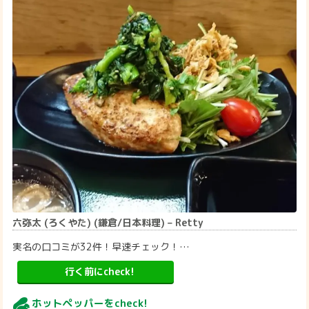
六弥太 (ろくやた) (鎌倉/日本料理) – Retty
実名の口コミが32件！早速チェック！…
行く前にcheck!
ホットペッパーをcheck!