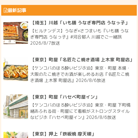
最新記事
【埼玉】川越「いも膳 うなぎ専門店 うなっ子」
【ヒルナンデス】うなぎ×さつまいも『いも膳 うな
ぎ専門店 うなっ子』#河合郁人 川越でご一緒旅
2026/8/7放送
【東京】町屋「名匠たこ焼き酒場 上木家 町屋店」
【ケンコバのほろ酔いビジホ泊】東京・町屋 本場・
大阪のたこ焼きでお酒が楽しめるお店『名匠たこ焼
き酒場 上木家 町屋店』2026/8/6放送
【東京】町屋「ハセベ町屋イン」
【ケンコバのほろ酔いビジホ泊】東京・町屋 下町情
緒あふれる街・町屋にて看板がストロングスタイル
なビジホ『ハセベ町屋イン』2026/8/6放送
【東京】押上「鉄板焼 摩天楼」