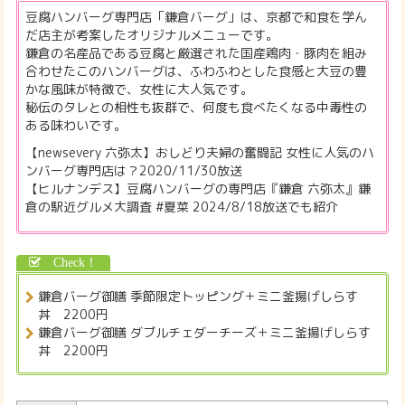
豆腐ハンバーグ専門店「鎌倉バーグ」は、京都で和食を学ん
だ店主が考案したオリジナルメニューです。
鎌倉の名産品である豆腐と厳選された国産鶏肉・豚肉を組み
合わせたこのハンバーグは、ふわふわとした食感と大豆の豊
かな風味が特徴で、女性に大人気です。
秘伝のタレとの相性も抜群で、何度も食べたくなる中毒性の
ある味わいです。
【newsevery 六弥太】おしどり夫婦の奮闘記 女性に人気のハ
ンバーグ専門店は？2020/11/30放送
【ヒルナンデス】豆腐ハンバーグの専門店『鎌倉 六弥太』鎌
倉の駅近グルメ大調査 #夏菜 2024/8/18放送でも紹介
鎌倉バーグ御膳 季節限定トッピング＋ミニ釜揚げしらす
丼 2200円
鎌倉バーグ御膳 ダブルチェダーチーズ＋ミニ釜揚げしらす
丼 2200円