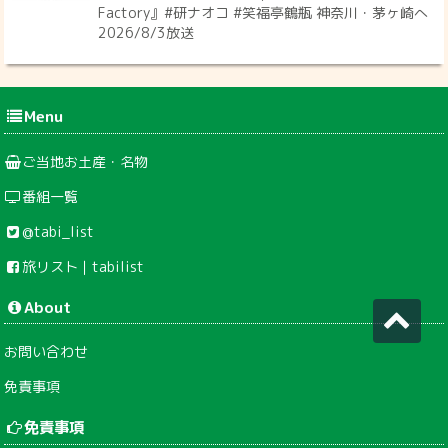
Factory』#研ナオコ #笑福亭鶴瓶 神奈川・茅ヶ崎へ
2026/8/3放送
Menu
ご当地お土産・名物
番組一覧
@tabi_list
旅リスト｜tabilist
About
お問い合わせ
免責事項
免責事項