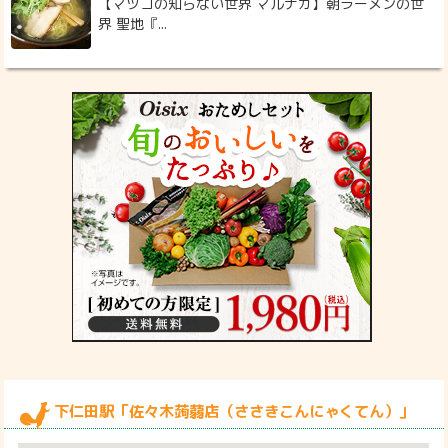
【マツコの知らない世界 マルナカ】朝ラーメンの世
界 聖地『...
下仁田駅「佐々木蒟蒻店（ささきこんにゃくてん）」