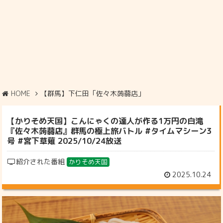
HOME
【群馬】下仁田「佐々木蒟蒻店」
【かりそめ天国】こんにゃくの達人が作る1万円の白滝
『佐々木蒟蒻店』群馬の極上旅バトル #タイムマシーン3
号 #宮下草薙 2025/10/24放送
紹介された番組
かりそめ天国
2025.10.24