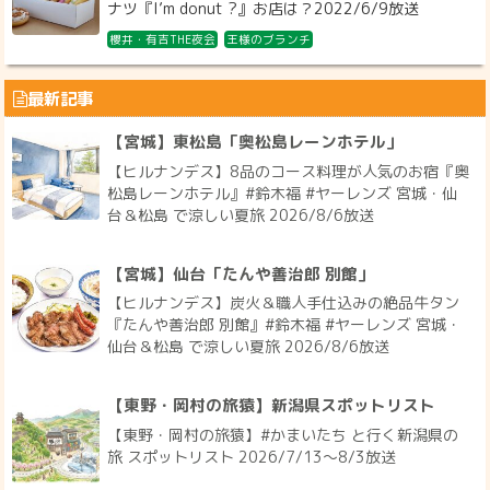
ナツ『I’m donut ?』お店は？2022/6/9放送
櫻井・有吉THE夜会
王様のブランチ
最新記事
【宮城】東松島「奥松島レーンホテル」
【ヒルナンデス】8品のコース料理が人気のお宿『奥
松島レーンホテル』#鈴木福 #ヤーレンズ 宮城・仙
台＆松島 で涼しい夏旅 2026/8/6放送
【宮城】仙台「たんや善治郎 別館」
【ヒルナンデス】炭火＆職人手仕込みの絶品牛タン
『たんや善治郎 別館』#鈴木福 #ヤーレンズ 宮城・
仙台＆松島 で涼しい夏旅 2026/8/6放送
【東野・岡村の旅猿】新潟県スポットリスト
【東野・岡村の旅猿】#かまいたち と行く新潟県の
旅 スポットリスト 2026/7/13〜8/3放送