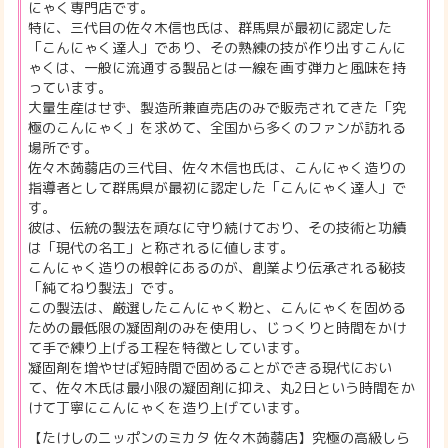
にゃく専門店です。
特に、三代目の佐々木信也氏は、群馬県が最初に認定した
「こんにゃく達人」であり、その熟練の技が作り出すこんに
ゃくは、一般に流通する製品とは一線を画す弾力と風味を持
っています。
大量生産はせず、製造所兼直売店のみで販売されてきた「究
極のこんにゃく」を求めて、全国から多くのファンが訪れる
場所です。
佐々木蒟蒻店の三代目、佐々木信也氏は、こんにゃく造りの
指導者として群馬県が最初に認定した「こんにゃく達人」で
す。
彼は、伝統の製法を頑なに守り続けており、その技術と功績
は「現代の名工」と称されるに値します。
こんにゃく造りの根幹にあるのが、創業より伝承される秘技
「純てねり製法」です。
この製法は、厳選したこんにゃく粉と、こんにゃくを固める
ための最低限の凝固剤のみを使用し、じっくりと時間をかけ
て手で練り上げる工程を特徴としています。
凝固剤を増やせば短時間で固めることができる現代におい
て、佐々木氏は最小限の凝固剤に抑え、丸2日という時間をか
けて丁寧にこんにゃくを造り上げています。
【たけしのニッポンのミカタ 佐々木蒟蒻店】究極の高級しら