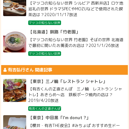
【マツコの知らない世界 シルビア 西新井店】ロケ地
巡礼の世界 ドラマSPECやMOZUなどで使用された喫
茶店は？2020/11/17放送
マツコの知らない世界
【北海道】釧路「竹老園」
【マツコの知らない世界 竹老園】そばの世界 北海道
で最初に開いたお蕎麦のお店は？2021/1/26放送
マツコの知らない世界
有吉弘行
さん 関連記事
【東京】三ノ輪「レストラン シャトレ」
【有吉くんの正直さんぽ 三ノ輪 レストラン シャ
トレ】あきらめ〜店 鉄板ポーク焼肉の店は？
2019/4/20放送
有吉くんの正直さんぽ
【東京】中目黒「I'm donut ?」
【櫻井・有吉THE夜会】#みちょぱ おすすめ生ドー