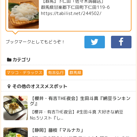
【群馬】下仁田「佐々木蒟蒻店」
群馬県甘楽郡下仁田町下仁田119-6
https://tabilist.net/244502/
ブックマークとしてもどうぞ！
カテゴリ
マツコ・デラックス
有吉弘行
群馬県
その他のオススメスポット
【櫻井・有吉THE夜会】生田斗真『納豆ランキン
グ』
【櫻井・有吉THE夜会】#生田斗真 大好きな納豆
No.5リスト『し...
【静岡】藤枝「マルナカ」