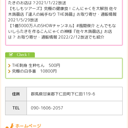
たきのお店は？2021/1/22放送
【もしもツアーズ】究極の健康食！こんにゃくを大解剖 佐々
木蒟蒻店『達人の純手ねり THE蒟蒻』お取り寄せ・通販情報
2021/5/29放送
【1億3000万人のSHOWチャンネル】#風間俊介 とんでもな
いしらたきを作るこんにゃくの神様『佐々木蒟蒻店』お店
は？ お取り寄せ・通販情報 2022/2/12放送でも紹介
THE刺身 生粋もん 500円
究極の白多喜 10800円
住所
群馬県甘楽郡下仁田町下仁田119-6
TEL
090-1606-2057
ホームページ