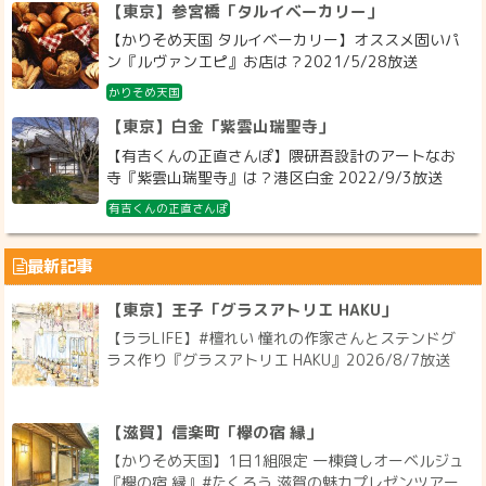
【東京】参宮橋「タルイベーカリー」
【かりそめ天国 タルイベーカリー】オススメ固いパ
ン『ルヴァンエピ』お店は？2021/5/28放送
かりそめ天国
【東京】白金「紫雲山瑞聖寺」
【有吉くんの正直さんぽ】隈研吾設計のアートなお
寺『紫雲山瑞聖寺』は？港区白金 2022/9/3放送
有吉くんの正直さんぽ
最新記事
【東京】王子「グラスアトリエ HAKU」
【ララLIFE】#檀れい 憧れの作家さんとステンドグ
ラス作り『グラスアトリエ HAKU』2026/8/7放送
【滋賀】信楽町「欅の宿 縁」
【かりそめ天国】1日1組限定 一棟貸しオーベルジュ
『欅の宿 縁』#たくろう 滋賀の魅力プレゼンツアー