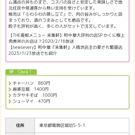
ム満点の丼ものまで、コスパの良さと安定した美味しさで地
元住民や常連客から熱い支持を受けています。
焼売は「ふわふわの蒸し立て」で、肉の旨みがしっかりと詰
まっており、酒のつまみとしても絶品です。
餃子も評判が高く、多くの人がセットで注文しています。
【THE看板メニュー 来集軒】町中華大評判の店SP かくに極上
角煮丼のお店は？2020/2/16放送
【newsevery】町中華『来集軒』人情派店主の愛され繁盛店
2023/1/23放送でも紹介
チャーハン 860円
麻婆豆腐 1400円
カタヤキそば 1000円
シューマイ 470円
住所
東京都葛飾区堀切5-5-1