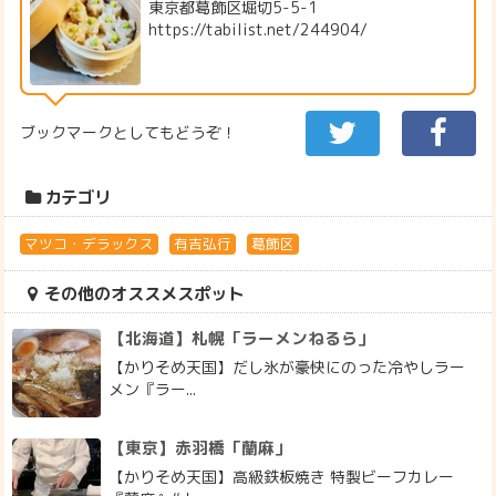
東京都葛飾区堀切5-5-1
https://tabilist.net/244904/
ブックマークとしてもどうぞ！
カテゴリ
マツコ・デラックス
有吉弘行
葛飾区
その他のオススメスポット
【北海道】札幌「ラーメンねるら」
【かりそめ天国】だし氷が豪快にのった冷やしラー
メン『ラー...
【東京】赤羽橋「蘭麻」
【かりそめ天国】高級鉄板焼き 特製ビーフカレー