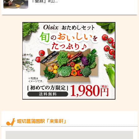
『蘭麻』#山...
堀切菖蒲園駅「来集軒」