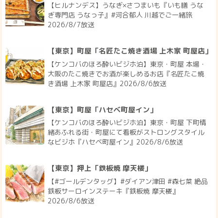
【ヒルナンデス】うなぎ×さつまいも『いも膳 うな
ぎ専門店 うなっ子』#河合郁人 川越でご一緒旅
2026/8/7放送
【東京】町屋「名匠たこ焼き酒場 上木家 町屋店」
【ケンコバのほろ酔いビジホ泊】東京・町屋 本場・
大阪のたこ焼きでお酒が楽しめるお店『名匠たこ焼
き酒場 上木家 町屋店』2026/8/6放送
【東京】町屋「ハセベ町屋イン」
【ケンコバのほろ酔いビジホ泊】東京・町屋 下町情
緒あふれる街・町屋にて看板がストロングスタイル
なビジホ『ハセベ町屋イン』2026/8/6放送
【東京】押上「鉄板焼 摩天楼」
【#ゴールデンタッグ】#ダイアン津田 #森七菜 絶品
鉄板サーロインステーキ『鉄板焼 摩天楼』
2026/8/6放送