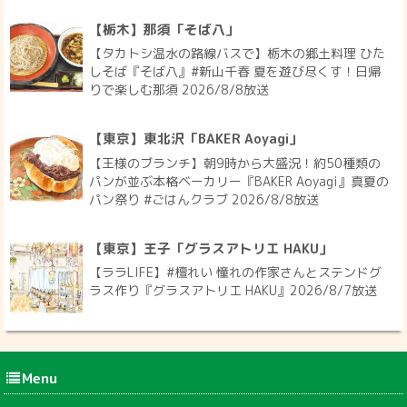
【栃木】那須「そば八」
【タカトシ温水の路線バスで】栃木の郷土料理 ひた
しそば『そば八』#新山千春 夏を遊び尽くす！日帰
りで楽しむ那須 2026/8/8放送
【東京】東北沢「BAKER Aoyagi」
【王様のブランチ】朝9時から大盛況！約50種類の
パンが並ぶ本格ベーカリー『BAKER Aoyagi』真夏の
パン祭り #ごはんクラブ 2026/8/8放送
【東京】王子「グラスアトリエ HAKU」
【ララLIFE】#檀れい 憧れの作家さんとステンドグ
ラス作り『グラスアトリエ HAKU』2026/8/7放送
Menu