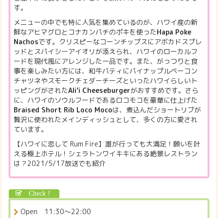
す。
メニューの中でも特に人気を集めているのが、ハワイ産の新
鮮なアヒマグロとコナカンパチのポキを使った
Hapa Poke
Nachos
です。クリスピーなコーンチップスにアボカドスプレ
ッドとスパイシーアイオリが添えられ、ハワイのローカルフ
ードを現代風にアレンジした一品です。また、がっつりと食
事を楽しみたい方には、和牛パティにパイナップルベーコン
チャツネやスモークチェダーチーズといったハワイらしいト
ッピングがされた
Ali’i Cheeseburger
がおすすめです。さら
に、ハワイのソウルフードであるロコモコを豪華に仕上げた
Braised Short Rib Loco Moco
は、煮込んだショートリブが
贅沢に使われたメインディッシュとして、多くの方に愛され
ています。
【ハワイに恋して Rum Fire】誰が行っても大満足！願いを叶
える極上ホテル！シェラトンワイキキにある絶景レストラン
は？2021/5/17放送でも紹介
Open 11:30〜22:00