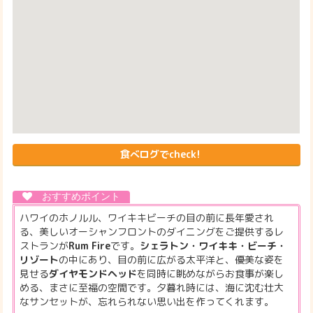
食べログでcheck!
ハワイのホノルル、ワイキキビーチの目の前に長年愛され
る、美しいオーシャンフロントのダイニングをご提供するレ
ストランが
Rum Fire
です。
シェラトン・ワイキキ・ビーチ・
リゾート
の中にあり、目の前に広がる太平洋と、優美な姿を
見せる
ダイヤモンドヘッド
を同時に眺めながらお食事が楽し
める、まさに至福の空間です。夕暮れ時には、海に沈む壮大
なサンセットが、忘れられない思い出を作ってくれます。