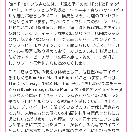
Rum Fire
という店名には、「環太平洋の炎（Pacific Rim of
Fire）」のピリッとした刺激と、ワイキキの爽やかでトロピカ
ルな魅力が融合したメニュー構成という、お店のコンセプト
が込められています。エグゼクティブシェフのジョン・サル
セド氏が手がける料理は、環太平洋地域と現代的なスタイル
が融合したクリエイティブなものばかりです。店内はシック
な雰囲気でありながら、ビーチに面したバーラウンジでは、
クラフトビールやワイン、そして南国らしいシグネチャーカ
クテルを豊富に取り揃えており、カジュアルにもお過ごしい
ただけます。ビーチサイドの屋外席には炎のトーチが灯さ
れ、リゾート気分をさらに高めてくれます。
このお店ならではの特別な体験として、個性豊かなマイタイ
を楽しめる
RumFire Mai Tai Flight
がございます。これは、
The Castaway
、
1944 Mai Tai
、そしてお店のシグネチャー
である
RumFire Signature Mai Tai
の3種類のマイタイを一度
に味わえる飲み比べセットで、ラム酒とハワイのフルーツを
使ったトロピカルカクテルの奥深さを感じていただけます。
また、プライベートな空間でくつろげるカバナ席も用意され
ており、大切な方との語らいの時間を特別な景色とともにお
過ごしいただけます。お料理は、ゲスト同士でシェアして楽
しめるように工夫されたメニューが多く、みんなでワイワイ
と賑やかに食事をしたいという旅のスタイルにもぴったりで