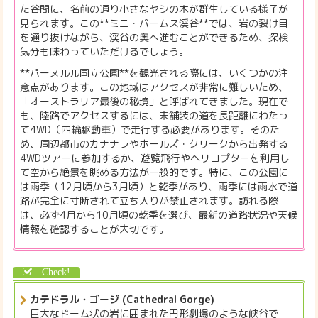
た谷間に、名前の通り小さなヤシの木が群生している様子が
見られます。この**ミニ・パームス渓谷**では、岩の裂け目
を通り抜けながら、渓谷の奥へ進むことができるため、探検
気分も味わっていただけるでしょう。
**パーヌルル国立公園**を観光される際には、いくつかの注
意点があります。この地域はアクセスが非常に難しいため、
「オーストラリア最後の秘境」と呼ばれてきました。現在で
も、陸路でアクセスするには、未舗装の道を長距離にわたっ
て4WD（四輪駆動車）で走行する必要があります。そのた
め、周辺都市のカナナラやホールズ・クリークから出発する
4WDツアーに参加するか、遊覧飛行やヘリコプターを利用し
て空から絶景を眺める方法が一般的です。特に、この公園に
は雨季（12月頃から3月頃）と乾季があり、雨季には雨水で道
路が完全に寸断されて立ち入りが禁止されます。訪れる際
は、必ず4月から10月頃の乾季を選び、最新の道路状況や天候
情報を確認することが大切です。
カテドラル・ゴージ (Cathedral Gorge)
巨大なドーム状の岩に囲まれた円形劇場のような峡谷で