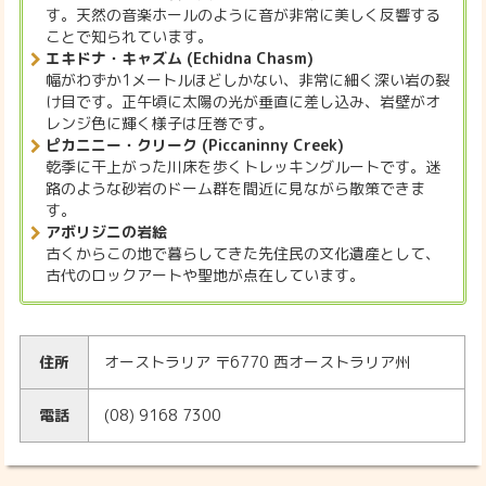
す。天然の音楽ホールのように音が非常に美しく反響する
ことで知られています。
エキドナ・キャズム (Echidna Chasm)
幅がわずか1メートルほどしかない、非常に細く深い岩の裂
け目です。正午頃に太陽の光が垂直に差し込み、岩壁がオ
レンジ色に輝く様子は圧巻です。
ピカニニー・クリーク (Piccaninny Creek)
乾季に干上がった川床を歩くトレッキングルートです。迷
路のような砂岩のドーム群を間近に見ながら散策できま
す。
アボリジニの岩絵
古くからこの地で暮らしてきた先住民の文化遺産として、
古代のロックアートや聖地が点在しています。
住所
オーストラリア 〒6770 西オーストラリア州
電話
(08) 9168 7300