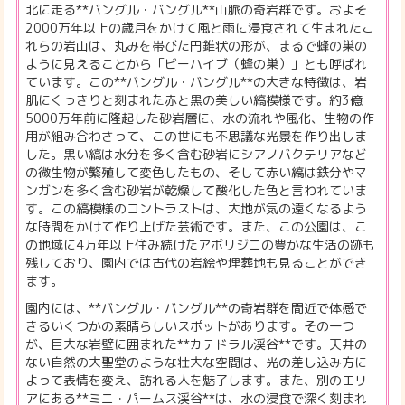
北に走る**バングル・バングル**山脈の奇岩群です。およそ
2000万年以上の歳月をかけて風と雨に浸食されて生まれたこ
れらの岩山は、丸みを帯びた円錐状の形が、まるで蜂の巣の
ように見えることから「ビーハイブ（蜂の巣）」とも呼ばれ
ています。この**バングル・バングル**の大きな特徴は、岩
肌にくっきりと刻まれた赤と黒の美しい縞模様です。約3億
5000万年前に隆起した砂岩層に、水の流れや風化、生物の作
用が組み合わさって、この世にも不思議な光景を作り出しま
した。黒い縞は水分を多く含む砂岩にシアノバクテリアなど
の微生物が繁殖して変色したもの、そして赤い縞は鉄分やマ
ンガンを多く含む砂岩が乾燥して酸化した色と言われていま
す。この縞模様のコントラストは、大地が気の遠くなるよう
な時間をかけて作り上げた芸術です。また、この公園は、こ
の地域に4万年以上住み続けたアボリジニの豊かな生活の跡も
残しており、園内では古代の岩絵や埋葬地も見ることができ
ます。
園内には、**バングル・バングル**の奇岩群を間近で体感で
きるいくつかの素晴らしいスポットがあります。その一つ
が、巨大な岩壁に囲まれた**カテドラル渓谷**です。天井の
ない自然の大聖堂のような壮大な空間は、光の差し込み方に
よって表情を変え、訪れる人を魅了します。また、別のエリ
アにある**ミニ・パームス渓谷**は、水の浸食で深く刻まれ