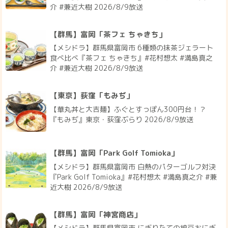
介 #兼近大樹 2026/8/9放送
【群馬】富岡「茶フェ ちゃきち」
【メシドラ】群馬県富岡市 6種類の抹茶ジェラート
食べ比べ『茶フェ ちゃきち』#花村想太 #満島真之
介 #兼近大樹 2026/8/9放送
【東京】荻窪「もみぢ」
【華丸丼と大吉麺】ふぐとすっぽん300円台！？
『もみぢ』東京・荻窪ぶらり 2026/8/9放送
【群馬】富岡「Park Golf Tomioka」
【メシドラ】群馬県富岡市 白熱のパターゴルフ対決
『Park Golf Tomioka』#花村想太 #満島真之介 #兼
近大樹 2026/8/9放送
【群馬】富岡「神宮商店」
【メシドラ】群馬県富岡市 にぎりたての納豆おにぎ