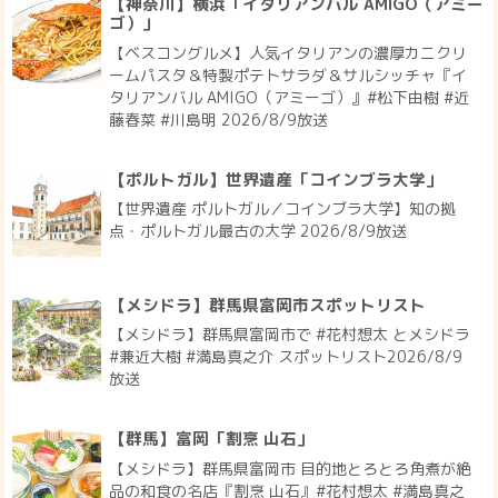
【神奈川】横浜「イタリアンバル AMIGO（アミー
ゴ）」
【ベスコングルメ】人気イタリアンの濃厚カニクリ
ームパスタ＆特製ポテトサラダ＆サルシッチャ『イ
タリアンバル AMIGO（アミーゴ）』#松下由樹 #近
藤春菜 #川島明 2026/8/9放送
【ポルトガル】世界遺産「コインブラ大学」
【世界遺産 ポルトガル／コインブラ大学】知の拠
点・ポルトガル最古の大学 2026/8/9放送
【メシドラ】群馬県富岡市スポットリスト
【メシドラ】群馬県富岡市で #花村想太 とメシドラ
#兼近大樹 #満島真之介 スポットリスト2026/8/9
放送
【群馬】富岡「割烹 山石」
【メシドラ】群馬県富岡市 目的地とろとろ角煮が絶
品の和食の名店『割烹 山石』#花村想太 #満島真之