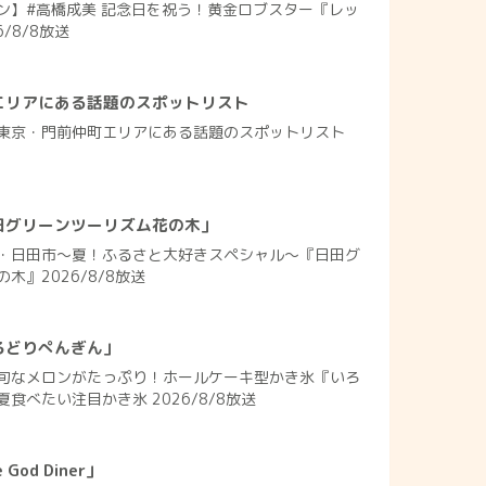
ン】#高橋成美 記念日を祝う！黄金ロブスター『レッ
/8/8放送
エリアにある話題のスポットリスト
東京・門前仲町エリアにある話題のスポットリスト
田グリーンツーリズム花の木」
・日田市～夏！ふるさと大好きスペシャル～『日田グ
木』2026/8/8放送
ろどりぺんぎん」
旬なメロンがたっぷり！ホールケーキ型かき氷『いろ
食べたい注目かき氷 2026/8/8放送
od Diner」