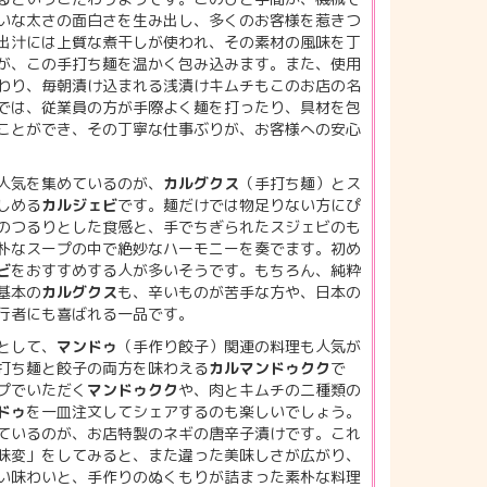
いな太さの面白さを生み出し、多くのお客様を惹きつ
出汁には上質な煮干しが使われ、その素材の風味を丁
が、この手打ち麺を温かく包み込みます。また、使用
わり、毎朝漬け込まれる浅漬けキムチもこのお店の名
では、従業員の方が手際よく麺を打ったり、具材を包
ことができ、その丁寧な仕事ぶりが、お客様への安心
人気を集めているのが、
カルグクス
（手打ち麺）とス
しめる
カルジェビ
です。麺だけでは物足りない方にぴ
のつるりとした食感と、手でちぎられたスジェビのも
朴なスープの中で絶妙なハーモニーを奏でます。初め
ビ
をおすすめする人が多いそうです。もちろん、純粋
基本の
カルグクス
も、辛いものが苦手な方や、日本の
行者にも喜ばれる一品です。
として、
マンドゥ
（手作り餃子）関連の料理も人気が
打ち麺と餃子の両方を味わえる
カルマンドゥクク
で
プでいただく
マンドゥクク
や、肉とキムチの二種類の
ドゥ
を一皿注文してシェアするのも楽しいでしょう。
ているのが、お店特製のネギの唐辛子漬けです。これ
味変」をしてみると、また違った美味しさが広がり、
い味わいと、手作りのぬくもりが詰まった素朴な料理