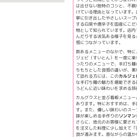
は出せない独特のコシと、不揃
けている理由となっています。
寧に引き出したやさしいスープ
する白菜や唐辛子を国産にこだ
物として知られています。店内
んだりする活気ある様子を見る
感につながっています。
数あるメニューのなかで、特に
ジェビ（すいとん）を一度に楽
ったりのメニューで、手打ち麺
ちもちとした食感の違いが、素
て訪れる方には、この
カルジェ
な手打ち麺の魅力を堪能できる
うどんに近い味わいを求める旅
カルグクスと並ぶ看板メニュー
あります。特におすすめは、手
す。また、優しい味わいのスー
味が楽しめる手作りの
ソンマン
さらに、地元のお客様に愛され
を注文した料理に少し加えて「
食が進みます。昔ながらの温か