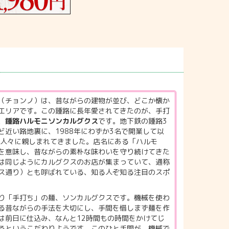
（チョンノ）は、昔ながらの建物が並び、どこか懐か
エリアです。この鍾路に長年愛されてきたのが、手打
、
鍾路ハルモニソンカルグクス
です。地下鉄の鍾路3
ど近い路地裏に、1988年にわずか3名で開業して以
の人々に親しまれてきました。店名にある「ハルモ
を意味し、昔ながらの素朴な味わいを守り続けてきた
は同じようにカルグクスのお店が集まっていて、通称
ス通り）とも呼ばれている、知る人ぞ知る注目のスポ
り「手打ち」の麺、ソンカルグクスです。機械を使わ
る昔ながらの手法を大切にし、手間を惜しまず麺を作
は前日に仕込み、なんと12時間もの時間をかけてじ
るというこだわりようです。このひと手間が、機械で