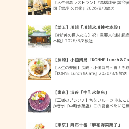
【人生最高レストラン】#高橋成美 試合
司『銀座 久兵衛』2026/8/8放送
【埼玉】川越「川越氷川神社本殿」
【#新美の巨人たち】祝！重要文化財 超
本殿』2026/8/8放送
【長崎】小値賀島「KONNE Lunch＆Ca
【人生の楽園】長崎・小値賀島～夏！ふ
『KONNE Lunch＆Cafe』2026/8/8放送
【東京】渋谷「中町氷菓店」
【王様のブランチ】旬なフルーツ 氷にこ
かき氷『中町氷菓店』この夏食べたい注目かき
【東京】麻布十番「麻布野菜菓子」