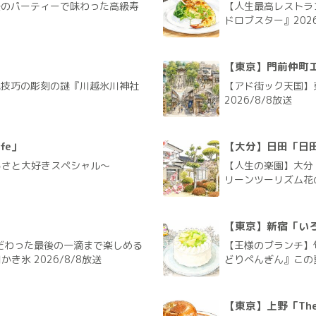
後のパーティーで味わった高級寿
【人生最高レストラ
ドロブスター』2026
【東京】門前仲町
絶技巧の彫刻の謎『川越氷川神社
【アド街ック天国】
2026/8/8放送
fe」
【大分】日田「日
るさと大好きスペシャル～
【人生の楽園】大分
リーンツーリズム花の
【東京】新宿「い
だわった最後の一滴まで楽しめる
【王様のブランチ】
氷 2026/8/8放送
どりぺんぎん』この夏
【東京】上野「The G