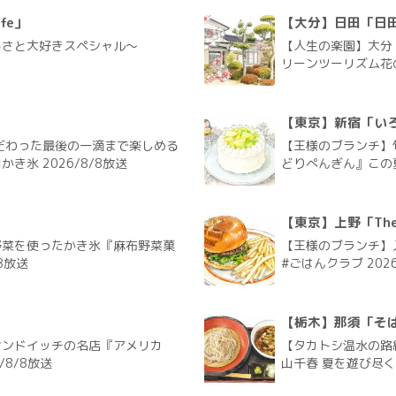
fe」
【大分】日田「日
るさと大好きスペシャル～
【人生の楽園】大分
リーンツーリズム花の
【東京】新宿「い
だわった最後の一滴まで楽しめる
【王様のブランチ】
氷 2026/8/8放送
どりぺんぎん』この夏
【東京】上野「The G
野菜を使ったかき氷『麻布野菜菓
【王様のブランチ】入
8放送
#ごはんクラブ 2026
【栃木】那須「そ
サンドイッチの名店『アメリカ
【タカトシ温水の路
/8/8放送
山千春 夏を遊び尽く