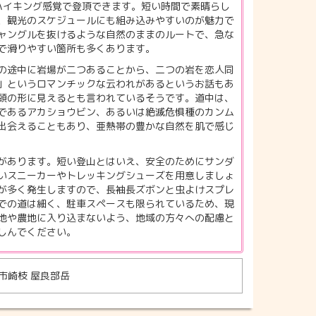
にハイキング感覚で登頂できます。短い時間で素晴らし
、観光のスケジュールにも組み込みやすいのが魅力で
ャングルを抜けるような自然のままのルートで、急な
で滑りやすい箇所も多くあります。
の途中に岩場が二つあることから、二つの岩を恋人同
」というロマンチックな云われがあるというお話もあ
頭の形に見えるとも言われているそうです。道中は、
であるアカショウビン、あるいは絶滅危惧種のカンム
出会えることもあり、亜熱帯の豊かな自然を肌で感じ
があります。短い登山とはいえ、安全のためにサンダ
いスニーカーやトレッキングシューズを用意しましょ
が多く発生しますので、長袖長ズボンと虫よけスプレ
での道は細く、駐車スペースも限られているため、現
地や農地に入り込まないよう、地域の方々への配慮と
しんでください。
市崎枝 屋良部岳