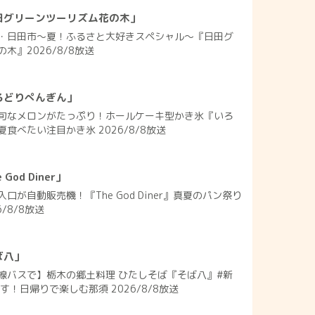
田グリーンツーリズム花の木」
・日田市～夏！ふるさと大好きスペシャル～『日田グ
木』2026/8/8放送
ろどりぺんぎん」
旬なメロンがたっぷり！ホールケーキ型かき氷『いろ
食べたい注目かき氷 2026/8/8放送
od Diner」
口が自動販売機！『The God Diner』真夏のパン祭り
/8/8放送
ば八」
線バスで】栃木の郷土料理 ひたしそば『そば八』#新
す！日帰りで楽しむ那須 2026/8/8放送