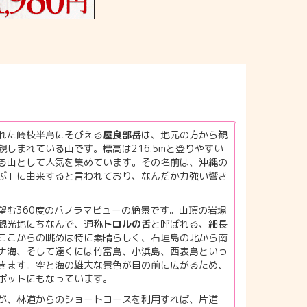
れた崎枝半島にそびえる
屋良部岳
は、地元の方から観
しまれている山です。標高は216.5mと登りやすい
る山として人気を集めています。その名前は、沖縄の
ぶ」に由来すると言われており、なんだか力強い響き
望む360度のパノラマビューの絶景です。山頂の岩場
観光地にちなんで、通称
トロルの舌
と呼ばれる、細長
ここからの眺めは特に素晴らしく、石垣島の北から南
ナ海、そして遠くには竹富島、小浜島、西表島といっ
きます。空と海の雄大な景色が目の前に広がるため、
ポットにもなっています。
が、林道からのショートコースを利用すれば、片道