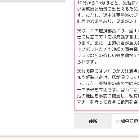
10分から15分ほどと、気軽
い達成感と絶景に出会えるため
す。ただし、道中は亜熱帯のジ
斜面や岩場もあり、足場が赤土
実は、この
屋良部岳
には、登山
士に見立てて「恋が成就する山
ります。また、山頂の岩が鳥の
キノボリトカゲや沖縄の固有種
リワシなどの珍しい野生動物に
られます。
訪れる際にはいくつかの注意点
ルや軽装は避け、底が滑りにく
う。また、亜熱帯の森の中は虫
ーの準備も大切です。登山口ま
地の地図を事前に確認し、私有
マナーを守って安全に絶景を楽
住所
沖縄県石垣