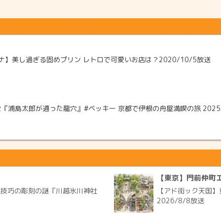
】美し過ぎる固めプリン レトロで可愛いお店は？2020/10/5放送
」
浦島太郎が通った龍穴』#ベッキー 京都で伊根の舟屋満喫の旅 2025/
【東京】門前仲町
絶技巧の彫刻の謎『川越氷川神社
【アド街ック天国】
2026/8/8放送