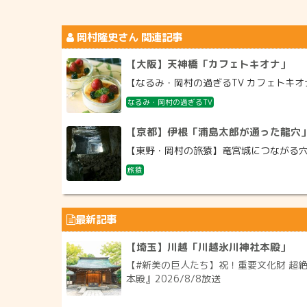
岡村隆史
さん 関連記事
【大阪】天神橋「カフェトキオナ」
【なるみ・岡村の過ぎるTV カフェトキオナ
なるみ・岡村の過ぎるTV
【京都】伊根「浦島太郎が通った龍穴
【東野・岡村の旅猿】竜宮城につながる穴『
旅猿
最新記事
【埼玉】川越「川越氷川神社本殿」
【#新美の巨人たち】祝！重要文化財 超
本殿』2026/8/8放送