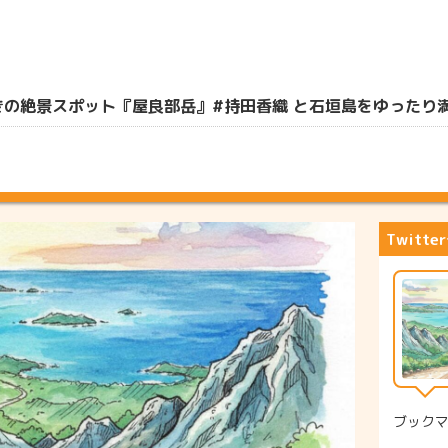
絶景スポット『屋良部岳』#持田香織 と石垣島をゆったり満喫の旅
Twitt
ブック