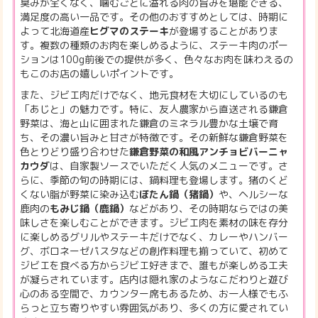
臭みが全くなく、噛むごとに溢れる肉の旨みを堪能できる、
満足度の高い一品です。その他のおすすめとしては、時期に
よって北海道産
ヒグマのステーキ
が登場することがありま
す。複数の種類のお肉を楽しめるように、ステーキ肉のポー
ションは100g前後での提供が多く、色々なお肉を味わえるの
もこのお店の嬉しいポイントです。
また、ジビエ肉だけでなく、地元食材を大切にしているのも
「あじと」の魅力です。特に、友人農家から直送される鎌倉
野菜は、海と山に囲まれた鎌倉のミネラル豊かな土壌で育
ち、その濃い旨みと甘さが特徴です。その新鮮な鎌倉野菜を
色とりどり盛り合わせた
鎌倉野菜の和風アンチョビバーニャ
カウダ
は、自家製ソースでいただく人気のメニューです。さ
らに、季節の旬の時期には、鍋料理も登場します。猪のくど
くない脂が野菜に染み込む
ぼたん鍋（猪鍋）
や、ヘルシーな
鹿肉の
もみじ鍋（鹿鍋）
などがあり、その時期ならではの美
味しさを楽しむことができます。ジビエ肉を素材の味を存分
に楽しめるグリルやステーキだけでなく、カレーやハンバー
グ、ボロネーゼパスタなどの創作料理も揃っていて、初めて
ジビエを食べる方からジビエ好きまで、誰もが楽しめる工夫
が凝らされています。店内は隠れ家のようなこだわりと遊び
心のある空間で、カウンター席もあるため、お一人様でもふ
らっと立ち寄りやすい雰囲気があり、多くの方に愛されてい