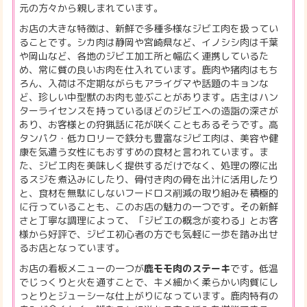
元の方々から親しまれています。
お店の大きな特徴は、新鮮で多種多様なジビエ肉を扱ってい
ることです。シカ肉は静岡や宮崎県など、イノシシ肉は千葉
や岡山など、各地のジビエ加工所と幅広く連携しているた
め、常に質の良いお肉を仕入れています。鹿肉や猪肉はもち
ろん、入荷は不定期ながらもアライグマや話題のキョンな
ど、珍しい中型獣のお肉も並ぶことがあります。店主はハン
ターライセンスを持っているほどのジビエへの造詣の深さが
あり、お客様との狩猟話に花が咲くこともあるそうです。高
タンパク・低カロリーで鉄分も豊富なジビエ肉は、美容や健
康を気遣う女性にもおすすめの食材と言われています。ま
た、ジビエ肉を美味しく提供するだけでなく、処理の際に出
るスジを煮込みにしたり、骨付き肉の骨を出汁に活用したり
と、食材を無駄にしないフードロス削減の取り組みを積極的
に行っていることも、このお店の魅力の一つです。その新鮮
さと丁寧な調理によって、「ジビエの概念が変わる」とお客
様から好評で、ジビエ初心者の方でも気軽に一歩を踏み出せ
るお店となっています。
お店の看板メニューの一つが
鹿モモ肉のステーキ
です。低温
でじっくりと火を通すことで、キメ細かく柔らかい肉質にし
っとりとジューシーな仕上がりになっています。鹿肉特有の