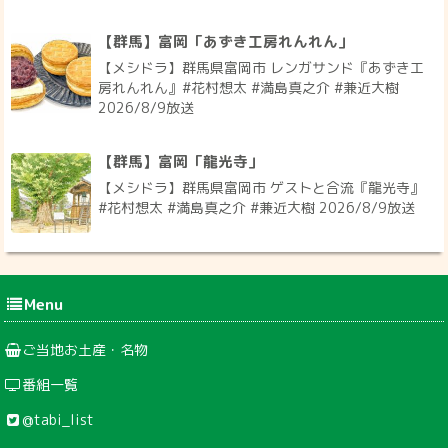
【群馬】富岡「あずき工房れんれん」
【メシドラ】群馬県富岡市 レンガサンド『あずき工
房れんれん』#花村想太 #満島真之介 #兼近大樹
2026/8/9放送
【群馬】富岡「龍光寺」
【メシドラ】群馬県富岡市 ゲストと合流『龍光寺』
#花村想太 #満島真之介 #兼近大樹 2026/8/9放送
Menu
ご当地お土産・名物
番組一覧
@tabi_list