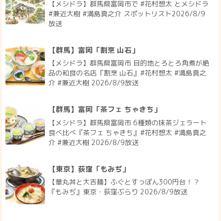
【メシドラ】群馬県富岡市で #花村想太 とメシドラ
#兼近大樹 #満島真之介 スポットリスト2026/8/9
放送
【群馬】富岡「割烹 山石」
【メシドラ】群馬県富岡市 目的地とろとろ角煮が絶
品の和食の名店『割烹 山石』#花村想太 #満島真之
介 #兼近大樹 2026/8/9放送
【群馬】富岡「茶フェ ちゃきち」
【メシドラ】群馬県富岡市 6種類の抹茶ジェラート
食べ比べ『茶フェ ちゃきち』#花村想太 #満島真之
介 #兼近大樹 2026/8/9放送
【東京】荻窪「もみぢ」
【華丸丼と大吉麺】ふぐとすっぽん300円台！？
『もみぢ』東京・荻窪ぶらり 2026/8/9放送