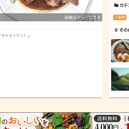
カテ
三重県
その
ノライライケン）」