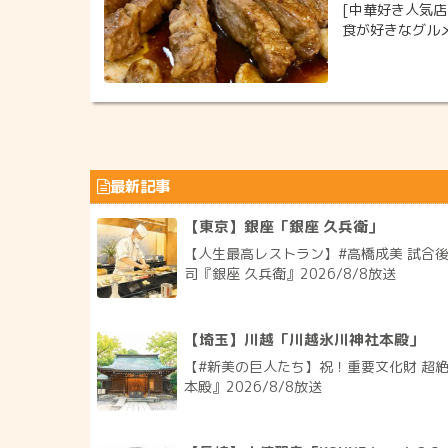
[中華好き人気店
食が好きなグル
最新記事
【東京】銀座「銀座 久兵衛」
【人生最高レストラン】#高橋成美 試合
司『銀座 久兵衛』2026/8/8放送
【埼玉】川越「川越氷川神社本殿」
【#新美の巨人たち】祝！重要文化財 超
本殿』2026/8/8放送