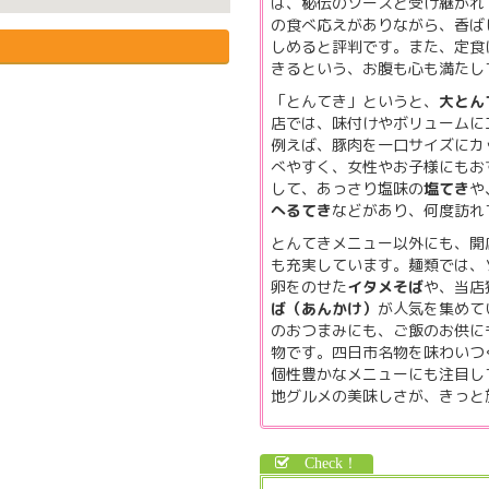
は、秘伝のソースと受け継がれ
の食べ応えがありながら、香ば
しめると評判です。また、定食
きるという、お腹も心も満たし
「とんてき」というと、
大とん
店では、味付けやボリュームに
例えば、豚肉を一口サイズにカ
べやすく、女性やお子様にもお
して、あっさり塩味の
塩てき
や
へるてき
などがあり、何度訪れ
とんてきメニュー以外にも、開
も充実しています。麺類では、
卵をのせた
イタメそば
や、当店
ば（あんかけ）
が人気を集めて
のおつまみにも、ご飯のお供に
物です。四日市名物を味わいつ
個性豊かなメニューにも注目し
地グルメの美味しさが、きっと