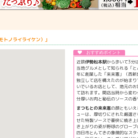
モトノライライケン）」
近鉄
伊勢松本駅
から歩いて3分
当地グルメとして知られる「と
年に創業した「来来憲」（西新
独立して店を構えたのが始まり
いでいるお店として、地元のお
て訪れます。開店当時から変わ
分厚いお肉と秘伝のソースの香
まつもとの来来憲
の顔ともいえ
ューは、厚切りにされた厳選さ
せた特製ソースで豪快に焼き上
き上がりの姿が野球のグローブ
四日市とんてきの象徴的なスタ