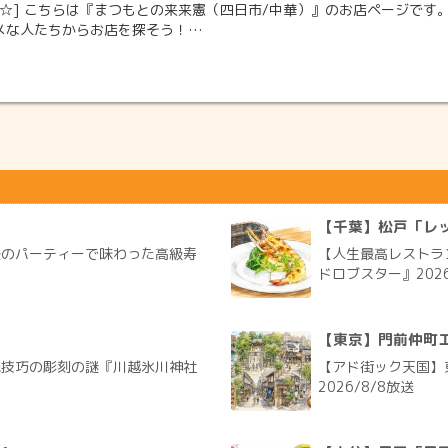
☆] こちらは『まつもとの来来憲（四日市/中華）』のお店ページです。実
メな人たちからお店を探そう！…
【千葉】松戸「レ
後のパーティーで味わった高級寿
【人生最高レストラ
ドロブスター』2026
【東京】門前仲町
絶技巧の彫刻の謎『川越氷川神社
【アド街ック天国】
2026/8/8放送