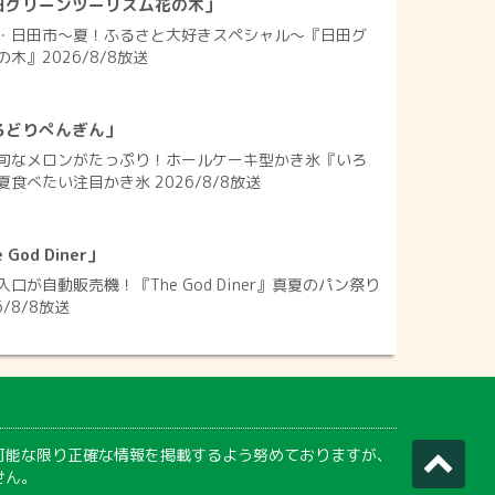
田グリーンツーリズム花の木」
・日田市～夏！ふるさと大好きスペシャル～『日田グ
木』2026/8/8放送
ろどりぺんぎん」
旬なメロンがたっぷり！ホールケーキ型かき氷『いろ
食べたい注目かき氷 2026/8/8放送
od Diner」
口が自動販売機！『The God Diner』真夏のパン祭り
/8/8放送
可能な限り正確な情報を掲載するよう努めておりますが、
せん。