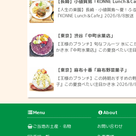
【長崎】小値賀島「KONNE Lunch＆Ca
【人生の楽園】長崎・小値賀島～夏！ふ
『KONNE Lunch＆Cafe』2026/8/8放送
【東京】渋谷「中町氷菓店」
【王様のブランチ】旬なフルーツ 氷にこ
かき氷『中町氷菓店』この夏食べたい注目かき
【東京】麻布十番「麻布野菜菓子」
【王様のブランチ】この時期おすすめの
子』この夏食べたい注目かき氷 2026/8/
Menu
About
ご当地お土産・名物
お問い合わせ