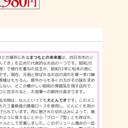
ほどの場所にある
まつもとの来来憲
は、四日市市のご
んてき」を広めた代表的なお店の一つです。昭和26
地）で修行を重ねた店主が、昭和52年に松本の地に
です。現在、元祖と呼ばれるお店の流れを唯一受け継
客様はもちろん、県外からも多くの方がその味を求め
らない、どこか懐かしい昭和の雰囲気を残す店内で、
りに包まれると、お食事への期待が高まります。
る名物は、なんといっても
大とんてき
です。このメニ
れた三重県産の豚肩ロースを使用し、にんにくを効か
げられています。肉に施された切れ込みによって、焼
のように見えることから「グローブ型」とも呼ばれ、
イルとして定着しました。このボリューム満点の一皿