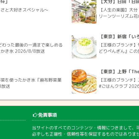
fe」
【大分】日田「日
るさと大好きスペシャル～
【人生の楽園】大分
リーンツーリズム花の
【東京】新宿「い
だわった最後の一滴まで楽しめる
【王様のブランチ】
氷 2026/8/8放送
どりぺんぎん』この夏
【東京】上野「The G
野菜を使ったかき氷『麻布野菜菓
【王様のブランチ】入
8放送
#ごはんクラブ 2026
免責事項
当サイトのすべてのコンテンツ・情報につきまして、
必ずしも正確性・信頼性等を保証するものではありま