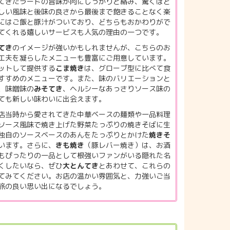
てきたラードの旨味が肉にしっかりと絡み、驚くほど
しい風味と後味の良さから最後まで飽きることなく楽
にはご飯と豚汁がついており、どちらもおかわりがで
てくれる嬉しいサービスも人気の理由の一つです。
てき
のイメージが強いかもしれませんが、こちらのお
工夫を凝らしたメニューも豊富にご用意しています。
ットして提供する
こま焼き
は、グローブ型に比べて食
すすめのメニューです。また、味のバリエーションと
、味噌味の
みそてき
、ヘルシーなあっさりソース味の
ても新しい味わいに出会えます。
店当時から愛されてきた中華ベースの麺類や一品料理
ソース風味で焼き上げた野菜たっぷりの焼きそばに生
独自のソースベースのあんをたっぷりとかけた
焼きそ
います。さらに、
きも焼き
（豚レバー焼き）は、お酒
もぴったりの一品として根強いファンがいる隠れた名
くしたいなら、ぜひ
大とんてき
とあわせて、これらの
てみてください。お店の温かい雰囲気と、力強いご当
旅の良い思い出になるでしょう。