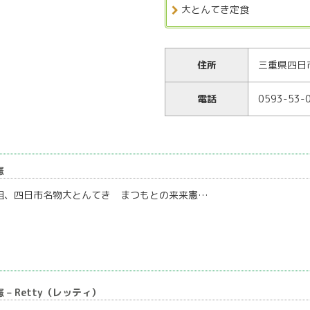
大とんてき定食
住所
三重県四日市
電話
0593-53-
憲
祖、四日市名物大とんてき まつもとの来来憲…
– Retty（レッティ）