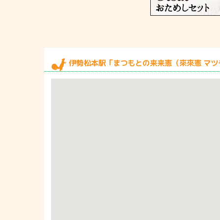
伊勢松本駅「まつもとの来来憲（來來憲 マツ