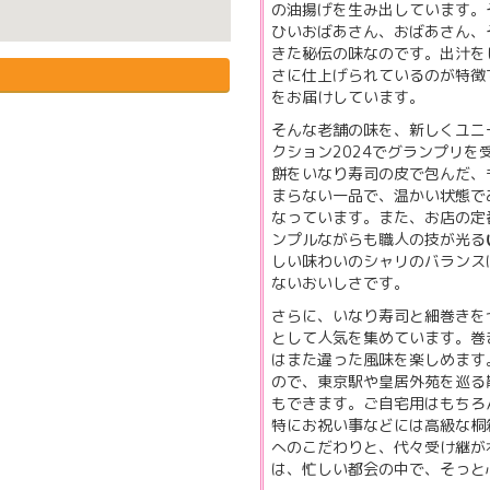
の油揚げを生み出しています。
ひいおばあさん、おばあさん、
きた秘伝の味なのです。出汁を
さに仕上げられているのが特徴
をお届けしています。
そんな老舗の味を、新しくユニ
クション2024でグランプリを
餅をいなり寿司の皮で包んだ、
まらない一品で、温かい状態で
なっています。また、お店の定
ンプルながらも職人の技が光る
しい味わいのシャリのバランス
ないおいしさです。
さらに、いなり寿司と細巻きを
として人気を集めています。巻
はまた違った風味を楽しめます
ので、東京駅や皇居外苑を巡る
もできます。ご自宅用はもちろ
特にお祝い事などには高級な桐
へのこだわりと、代々受け継が
は、忙しい都会の中で、そっと