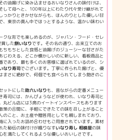
その油揚げに染み込ませるおいなりさんの味付けは、
そして母へと、100年以上にわたり代々受け継がれて
しっかりときかせながらも、ほんのりとした優しい甘
で、東京の真ん中でほっとするような、温かい味わい
ークな形でも楽しめるのが、ジャパン・フード・セレ
受賞した
餅いなり
です。その名の通り、出来立てのお
もちもちとした食感と油揚げのジューシーな甘さがた
あじわえる、どこか懐かしいのに新しい、看板商品と
番であり、最も多くのお客様に選ばれているのが、シ
いなり寿司
でございます。丁寧に作られた揚げと、優
はまさに絶妙で、何個でも食べられてしまう飽きのこ
セットにした
助六いなり
も、昔ながらの定番メニュー
き寿司には、かんぴょうなどが使われ、いなり寿司と
。丸ビル店には3席のイートインスペースもあります
散策の合間に、手軽にできたての味を召し上がること
んのこと、お土産や贈答用としても親しまれており、
箱に入ったお詰め合わせもご用意されています。素材
れた秘伝の味付けが織りなす
いなり寿し 相模屋
の味
心を満たしてくれるような優しいおいしさです。