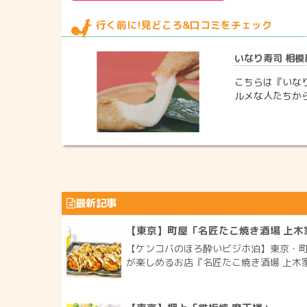
行く前に!見どころ&口コミをチェック
いなり寿司 相模屋
こちらは『いなり
ルメな人たちか
最新記事
【東京】町屋「名匠たこ焼き酒場 上木
【ケンコバのほろ酔いビジホ泊】東京・町
が楽しめるお店『名匠たこ焼き酒場 上木家 