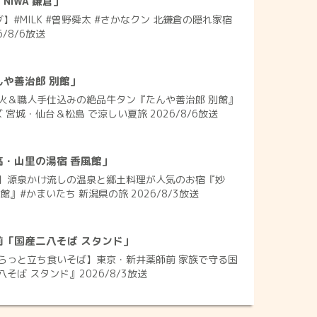
IWA 鎌倉」
】#MILK #曽野舜太 #さかなクン 北鎌倉の隠れ家宿
6/8/6放送
や善治郎 別館」
火＆職人手仕込みの絶品牛タン『たんや善治郎 別館』
 宮城・仙台＆松島 で涼しい夏旅 2026/8/6放送
高・山里の湯宿 香風館」
】源泉かけ流しの温泉と郷土料理が人気のお宿『妙
』#かまいたち 新潟県の旅 2026/8/3放送
前「国産二八そば スタンド」
らっと立ち食いそば】東京・新井薬師前 家族で守る国
そば スタンド』2026/8/3放送