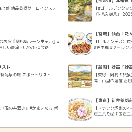
【神奈川】北鎌倉「N
森七菜 絶品鉄板サーロインステー
【#ゴールデンタッグ
『NIWA 鎌倉』 202
」
【宮城】仙台「たん
のお宿『奥松島レーンホテル』#
【ヒルナンデス】炭
しい夏旅 2026/8/6放送
#鈴木福 #ヤーレンズ
リスト
【新潟】妙高「妙
く新潟県の旅 スポットリスト
【東野・岡村の旅猿
高・山里の湯宿 香風館
【東京】新井薬師
『君の井酒造』#かまいたち 新
【ドランク塚地のふ
産二八そば『国産二八