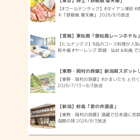
【東京】押上「鉄板焼 摩天楼」
【#ゴールデンタッグ】#ダイアン津田 #
キ『鉄板焼 摩天楼』 2026/8/6放送
【宮城】東松島「奥松島レーンホテル
【ヒルナンデス】8品のコース料理が人気
鈴木福 #ヤーレンズ 宮城・仙台＆松島 で涼
【東野・岡村の旅猿】新潟県スポット
【東野・岡村の旅猿】#かまいたち と行
2026/7/13〜8/3放送
【新潟】妙高「君の井酒造」
【東野・岡村の旅猿】酒蔵で日本酒に舌鼓
潟県の旅 2026/8/3放送