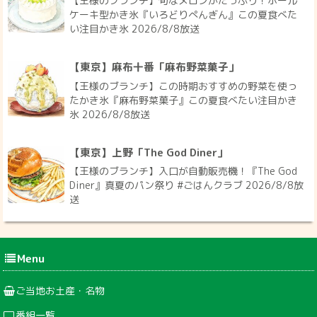
【王様のブランチ】旬なメロンがたっぷり！ホール
ケーキ型かき氷『いろどりぺんぎん』この夏食べた
い注目かき氷 2026/8/8放送
【東京】麻布十番「麻布野菜菓子」
【王様のブランチ】この時期おすすめの野菜を使っ
たかき氷『麻布野菜菓子』この夏食べたい注目かき
氷 2026/8/8放送
【東京】上野「The God Diner」
【王様のブランチ】入口が自動販売機！『The God
Diner』真夏のパン祭り #ごはんクラブ 2026/8/8放
送
Menu
ご当地お土産・名物
番組一覧