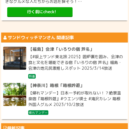
きなグルメな人たちからお店を探そう！…
行く前にcheck!
サンドウィッチマン
さん 関連記事
【福島】会津「いろりの宿 芦名」
【#坂上サンド東北旅 2025】囲炉裏を囲み、会津の
食と文化を堪能できる宿『いろりの宿 芦名』福島・
会津の地元民激推しスポット 2025/3/14放送
特番
【神奈川】箱根「箱根吟遊」
【帰れマンデー】日本一予約が取れない！？絶景温
泉宿『箱根吟遊』#ウエンツ瑛士 #滝沢カレン 箱根
外国人グルメ 2023/10/2放送
帰れマンデー
最新記事