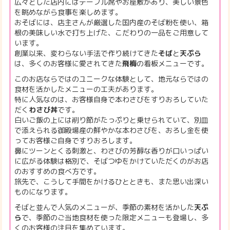
広々とした店内にはテーブル席やお座敷があり、美しい景色
を眺めながら食事を楽しめます。
おそばには、店主さんが厳選した国内産のそば粉を使い、箱
根の美味しい水で打ち上げた、こだわりの一品をご用意して
います。
創業以来、変わらない手法で作り続けてきた
そば
と
天ぷら
は、多くのお客様に愛されてきた
飛梅
の看板メニューです。
このお店ならではのユニークな体験として、地元ならではの
食材を活かしたメニューの工夫があります。
特に人気なのは、お客様自身で本わさびをすりおろしていた
だく
わさび丼
です。
白いご飯の上には削り節がたっぷりと乗せられていて、別皿
で添えられる御殿場産の鮮やかな本わさびを、おろし金を使
ってお客様ご自身ですりおろします。
鼻にツーンとくる刺激と、わさびの芳醇な香りが口いっぱい
に広がる体験は格別で、そばつゆをかけていただくのがお店
のおすすめの食べ方です。
旅先で、こうして手間をかけるひとときも、また思い出深い
ものになります。
そばと並んで人気のメニューが、季節の素材を活かした
天ぷ
ら
で、季節のご当地食材を使った限定メニューも登場し、多
くのお客様の注目を集めています。