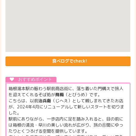
食べログでcheck!
箱根湯本駅の賑わう駅前商店街に、落ち着いた門構えで旅人
を迎えてくれるそば処が
飛梅
（とびうめ）です。
こちらは、以前
治兵衛
（じへえ）として親しまれてきたお店
が、2024年4月にリニューアルして新しいスタートを切りま
した。
駅前にありながら、一歩店内に足を踏み入れると、目の前に
は箱根の清流・早川の美しい流れが広がり、旅の合間にゆっ
たりとくつろげる空間を提供しています。