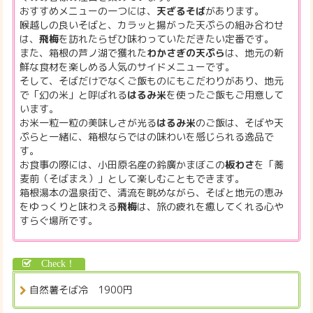
おすすめメニューの一つには、
天ざるそば
があります。
喉越しの良いそばと、カラッと揚がった天ぷらの組み合わせ
は、
飛梅
を訪れたらぜひ味わっていただきたい定番です。
また、箱根の芦ノ湖で獲れた
わかさぎの天ぷら
は、地元の新
鮮な食材を楽しめる人気のサイドメニューです。
そして、そばだけでなくご飯ものにもこだわりがあり、地元
で「幻の米」と呼ばれる
はるみ米
を使ったご飯もご用意して
います。
お米一粒一粒の美味しさが光る
はるみ米
のご飯は、そばや天
ぷらと一緒に、箱根ならではの味わいを感じられる逸品で
す。
お食事の際には、小田原名産の鈴廣かまぼこの
板わさ
を「蕎
麦前（そばまえ）」として楽しむこともできます。
箱根湯本の温泉街で、清流を眺めながら、そばと地元の恵み
をゆっくりと味わえる
飛梅
は、旅の疲れを癒してくれる心や
すらぐ場所です。
自然薯そば冷 1900円