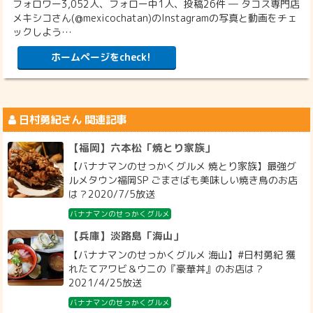
フォロワー3,052人、フォロー中1人、投稿26件 ― タコス専門店
メキシコさん(@mexicochatan)のInstagramの写真と動画をチェ
ックしよう…
ホームページをcheck!
日村勇紀
さん 関連記事
【福岡】六本松「焼とり家族」
【バナナマンのせっかくグルメ 焼とり家族】最強グ
ルメタウン福岡SP ごまさばも美味しい焼き鳥のお店
は？2020/7/5放送
バナナマンのせっかくグルメ
【兵庫】淡路島「海山」
【バナナマンのせっかくグルメ 海山】#日村勇紀 獲
れたてアワビ＆ウニの『豪華丼』のお店は？
2021/4/25放送
バナナマンのせっかくグルメ