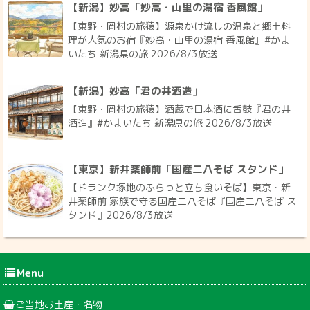
【新潟】妙高「妙高・山里の湯宿 香風館」
【東野・岡村の旅猿】源泉かけ流しの温泉と郷土料
理が人気のお宿『妙高・山里の湯宿 香風館』#かま
いたち 新潟県の旅 2026/8/3放送
【新潟】妙高「君の井酒造」
【東野・岡村の旅猿】酒蔵で日本酒に舌鼓『君の井
酒造』#かまいたち 新潟県の旅 2026/8/3放送
【東京】新井薬師前「国産二八そば スタンド」
【ドランク塚地のふらっと立ち食いそば】東京・新
井薬師前 家族で守る国産二八そば『国産二八そば ス
タンド』2026/8/3放送
Menu
ご当地お土産・名物