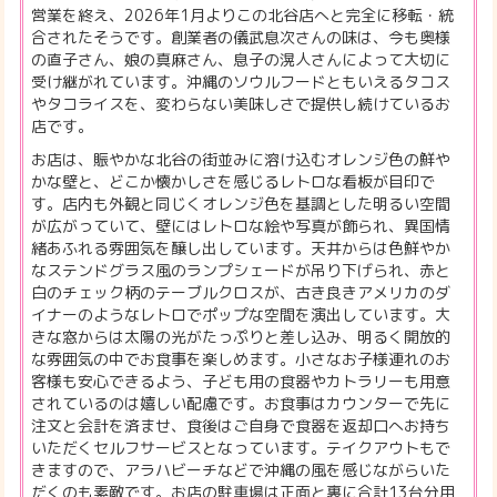
営業を終え、2026年1月よりこの北谷店へと完全に移転・統
合されたそうです。創業者の儀武息次さんの味は、今も奥様
の直子さん、娘の真麻さん、息子の滉人さんによって大切に
受け継がれています。沖縄のソウルフードともいえるタコス
やタコライスを、変わらない美味しさで提供し続けているお
店です。
お店は、賑やかな北谷の街並みに溶け込むオレンジ色の鮮や
かな壁と、どこか懐かしさを感じるレトロな看板が目印で
す。店内も外観と同じくオレンジ色を基調とした明るい空間
が広がっていて、壁にはレトロな絵や写真が飾られ、異国情
緒あふれる雰囲気を醸し出しています。天井からは色鮮やか
なステンドグラス風のランプシェードが吊り下げられ、赤と
白のチェック柄のテーブルクロスが、古き良きアメリカのダ
イナーのようなレトロでポップな空間を演出しています。大
きな窓からは太陽の光がたっぷりと差し込み、明るく開放的
な雰囲気の中でお食事を楽しめます。小さなお子様連れのお
客様も安心できるよう、子ども用の食器やカトラリーも用意
されているのは嬉しい配慮です。お食事はカウンターで先に
注文と会計を済ませ、食後はご自身で食器を返却口へお持ち
いただくセルフサービスとなっています。テイクアウトもで
きますので、アラハビーチなどで沖縄の風を感じながらいた
だくのも素敵です。お店の駐車場は正面と裏に合計13台分用