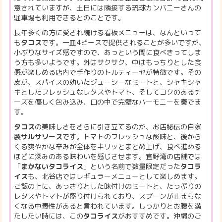
意されていますが、土日には隣接する琉球カンパニーさんの
駐車場も利用できるとのことです。
長年多くの方に愛され続ける看板メニューは、なんといって
も
タコス
です。一皿4ピースで提供されることが多いですが、
小ぶりなサイズ感ですので、あっという間に食べきってしま
う方も多いようです。外はサクサク、中はもっちりとした食
感が楽しめる店内で手作りのトルティーヤが特徴です。その
皮が、スパイスの効いたジューシーなミートと、シャキシャ
キとしたフレッシュなレタスやトマト、そしてコクのあるチ
ーズを優しく包み込み、口の中で完璧なハーモニーを奏でま
す。
タコス
の美味しさをさらに引き立てるのが、お店秘伝の自家
製
サルサソース
です。トマトのフレッシュな酸味と、後から
くる爽やかな辛みが全体をキリッとまとめ上げ、食べ進める
ほどに深みのある味わいを感じさせます。宜野湾の店舗では
「
まかないタコライス
」という名前で数量限定だった
タコラ
イス
も、北谷店ではレギュラーメニューとして楽しめます。
ご飯の上に、あっさりとした味付けのミートと、たっぷりの
レタスやトマトが盛り付けられており、スプーンが止まらな
くなる中毒性があると言われています。しっかりとお腹を満
たしたい時には、この
タコライス
がおすすめです。沖縄のご