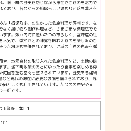
れ、城下町の歴史を感じながら滞在できるのも魅力で
れており、昔ながらの旅館らしい温もりと落ち着きを
めん「揖保乃糸」を生かした会席料理が評判です。な
でなく揚げ物や創作料理など、さまざまな調理法でそ
います。瀬戸内海に近いたつの市らしく、室津産の牡
も人気で、季節ごとの味覚を味わえるのも楽しみのひ
使った料理も提供されており、地域の自然の恵みを感
司
や、地元食材を取り入れた会席料理など、土地の味
ます。城下町散策のあとにゆったり食事を楽しめる雰
や庭園を望む空間も整えられています。歴史ある建物
車場など現代の滞在に必要な設備も備えられており、観
の宿としても利用されています。たつのの歴史や文
る一軒です。
の市龍野町本町1
1101