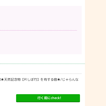
旅館★天然記念物【片しぼ竹】を有する宿★/じゃらんな
行く前にcheck!