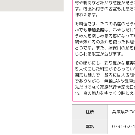
材や欄間など細かな意匠が見ら
す。檜風呂付きの客室も用意さ
味わえます。
お料理では、たつの名産のそう
かでも
素麺会席
は、冷やしだけ
うめんを楽しめる内容になって
蠣や瀬戸内の魚介を使った料理
とつです。また、揖保川の鮎を
じられる献立が並びます。
そのほかにも、彩り豊かな
華寿
を大切にした料理がそろってい
囲気も魅力で、館内には大広間
でありながら、無線LANや駐
光だけでなく家族旅行や記念日
化、食の魅力をゆっくり味わえ
住所
兵庫県たつ
電話
0791-62-