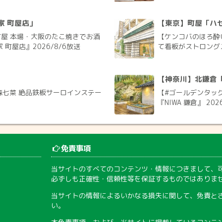
家 町屋店」
【東京】町屋「ハ
屋 本場・大阪のたこ焼きでお酒
【ケンコバのほろ酔
町屋店』2026/8/6放送
て看板がストロングス
【神奈川】北鎌倉「N
森七菜 絶品鉄板サーロインステー
【#ゴールデンタッグ
『NIWA 鎌倉』 202
免責事項
当サイトのすべてのコンテンツ・情報につきまして、
必ずしも正確性・信頼性等を保証するものではありま
当サイトの情報によるいかなる損失に関して、免責と
い。