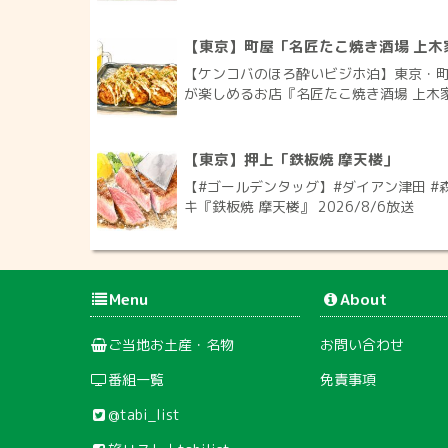
【東京】町屋「名匠たこ焼き酒場 上木
【ケンコバのほろ酔いビジホ泊】東京・町
が楽しめるお店『名匠たこ焼き酒場 上木家 
【東京】押上「鉄板焼 摩天楼」
【#ゴールデンタッグ】#ダイアン津田 #
キ『鉄板焼 摩天楼』 2026/8/6放送
Menu
About
ご当地お土産・名物
お問い合わせ
番組一覧
免責事項
@tabi_list