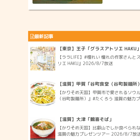
最新記事
【東京】王子「グラスアトリエ HAKU
【ララLIFE】#檀れい 憧れの作家さん
リエ HAKU』2026/8/7放送
【滋賀】甲賀「谷町食堂（谷町製麺所
【かりそめ天国】甲賀市で愛されるソウ
（谷町製麺所）』#たくろう 滋賀の魅力プレ
【滋賀】大津「鶴喜そば」
【かりそめ天国】比叡山でしか食べられな
滋賀の魅力プレゼンツアー 2026/8/7放