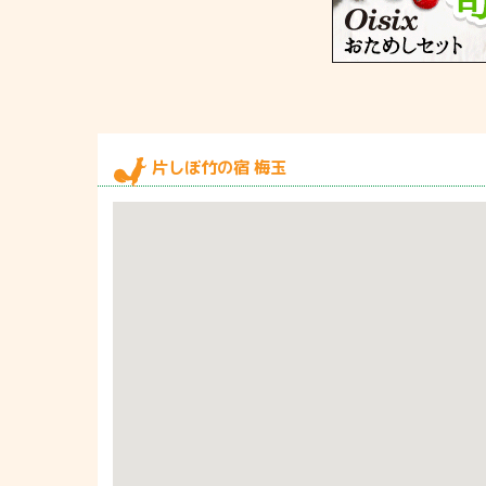
片しぼ竹の宿 梅玉