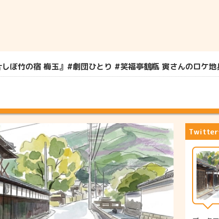
竹の宿 梅玉』#劇団ひとり #笑福亭鶴瓶 寅さんのロケ地兵庫県
Twitt