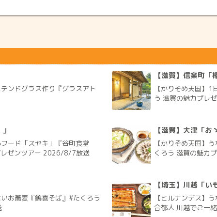
」
【滋賀】信楽町「欅
とステンドグラス作り『グラスアト
【かりそめ天国】1
う 滋賀の魅力プレゼン
）」
【滋賀】大津「お
ルフード「スヤキ」『谷町食堂
【かりそめ天国】う
ゼンツアー 2026/8/7放送
くろう 滋賀の魅力プレ
【埼玉】川越「いも
いお蕎麦『鶴喜そば』#たくろう
【ヒルナンデス】う
送
合郁人 川越でご一緒旅