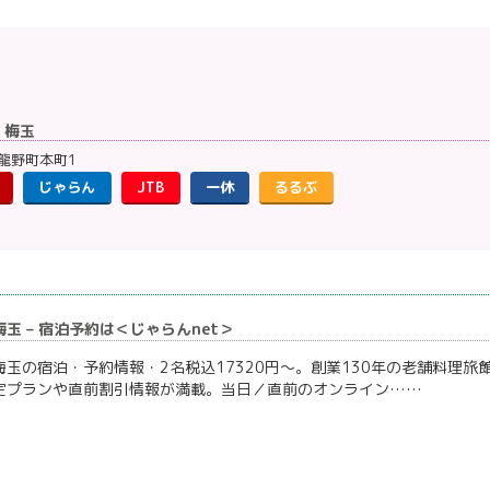
 梅玉
龍野町本町1
じゃらん
JTB
一休
るるぶ
玉 – 宿泊予約は＜じゃらんnet＞
玉の宿泊・予約情報・2名税込17320円～。創業130年の老舗料理
定プランや直前割引情報が満載。当日／直前のオンライン……