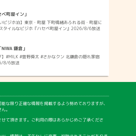
セベ町屋イン」
いビジホ泊】東京・町屋 下町情緒あふれる街・町屋に
タイルなビジホ『ハセベ町屋イン』2026/8/6放送
IWA 鎌倉」
】#MILK #曽野舜太 #さかなクン 北鎌倉の隠れ家宿
6/8/6放送
可能な限り正確な情報を掲載するよう努めておりますが、
せん。
させて頂きます。ご利用の際はあらかじめご了承くださ