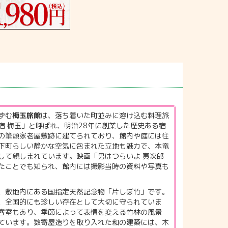
ずむ
梅玉旅館
は、落ち着いた町並みに溶け込む料理旅
宿 梅玉」と呼ばれ、明治28年に創業した歴史ある宿
の筆頭家老屋敷跡に建てられており、館内や庭には往
下町らしい静かな空気に包まれた立地も魅力で、本竜
して親しまれています。映画「男はつらいよ 寅次郎
たことでも知られ、館内には撮影当時の資料や写真も
、敷地内にある国指定天然記念物「片しぼ竹」です。
、全国的にも珍しい存在として大切に守られていま
客室もあり、季節によって表情を変える竹林の風景
ています。数寄屋造りを取り入れた和の建築には、木