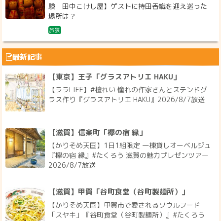
験 田中こけし屋】ゲストに持田香織を迎え巡った
場所は？
旅猿
最新記事
【東京】王子「グラスアトリエ HAKU」
【ララLIFE】#檀れい 憧れの作家さんとステンドグ
ラス作り『グラスアトリエ HAKU』2026/8/7放送
【滋賀】信楽町「欅の宿 縁」
【かりそめ天国】1日1組限定 一棟貸しオーベルジュ
『欅の宿 縁』#たくろう 滋賀の魅力プレゼンツアー
2026/8/7放送
【滋賀】甲賀「谷町食堂（谷町製麺所）」
【かりそめ天国】甲賀市で愛されるソウルフード
「スヤキ」『谷町食堂（谷町製麺所）』#たくろう