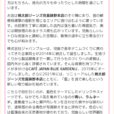
方はもちろん、地元の方々もゆったりとした時間を過ごして
います。
お店は
桃太郎ジーンズ児島味野本店
のすぐ隣にあり、昔の郵
便局建築の面影を感じるエリアに溶け込むように建っていま
す。古民家を丁寧に改装した店内は落ち着いた雰囲気で、奥
には開放感のあるテラス席も広がっています。児島らしいレ
トロな街並みと調和した空間は、散策の途中に立ち寄るだけ
でも心が和みます。
株式会社ジャパンブルーは、児島で長年デニムづくりに携わ
ってきた企業同士が2014年に統合して誕生しました。生地づ
くりから製品開発まで一貫して行うものづくりへの姿勢は、
国内外から高く評価されています。そんな背景を持つブラン
ドが手がける
CAFÉ JAPAN BLUE GARDEN
は、2019年にオー
プンしました。さらに2021年には、リニューアルした
桃太郎
ジーンズ児島味野本店
とともに、「藍」を食で楽しむという
新しい取り組みを始めています。
こちらで目を引くのが、藍色をテーマにしたドリンクやスイ
ーツです。なかでも人気を集めているのが
青い、ラムネー
ド
。倉敷産ラムネと瀬戸内レモンを合わせた爽やかな味わい
で、透明感のある青色が写真映えすると評判です。色合いに
は藍藻由来の天然素材が使われており、児島らしい世界観を