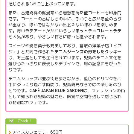
感じられる1杯に仕上がっています。
また、香港発祥の鴛鴦茶から着想を得た
藍コーヒー
も印象的
です。コーヒーの香ばしさの中に、ふわりと広がる藍の香り
が重なり、ほかではなかなか出会えない味わいを楽しめま
す。青いラテアートがかわいらしい
ホットチョコレートラテ
も人気があり、やさしい甘さにほっと癒やされます。
スイーツや焼き菓子も充実しており、倉敷の洋菓子店「ピア
ジェ」と共同で作られた
デニムジーンズの形をしたクッキー
は、お土産としても注目されています。児島のデニム文化を
遊び心たっぷりに表現したデザインで、旅の記念にもぴった
りです。
デニムショップが並ぶ街を歩きながら、藍色のドリンクを片
手にゆっくり過ごす時間は、児島観光ならではの楽しみのひ
とつです。
CAFÉ JAPAN BLUE GARDEN
は、ファッションの街
として知られる児島の魅力を、味覚や空間を通して感じられ
る特別なカフェです。
アイスカフェラテ 650円