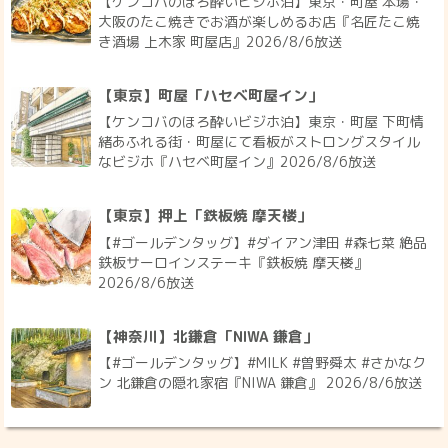
【ケンコバのほろ酔いビジホ泊】東京・町屋 本場・
大阪のたこ焼きでお酒が楽しめるお店『名匠たこ焼
き酒場 上木家 町屋店』2026/8/6放送
【東京】町屋「ハセベ町屋イン」
【ケンコバのほろ酔いビジホ泊】東京・町屋 下町情
緒あふれる街・町屋にて看板がストロングスタイル
なビジホ『ハセベ町屋イン』2026/8/6放送
【東京】押上「鉄板焼 摩天楼」
【#ゴールデンタッグ】#ダイアン津田 #森七菜 絶品
鉄板サーロインステーキ『鉄板焼 摩天楼』
2026/8/6放送
【神奈川】北鎌倉「NIWA 鎌倉」
【#ゴールデンタッグ】#MILK #曽野舜太 #さかなク
ン 北鎌倉の隠れ家宿『NIWA 鎌倉』 2026/8/6放送