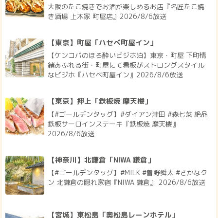
大阪のたこ焼きでお酒が楽しめるお店『名匠たこ焼
き酒場 上木家 町屋店』2026/8/6放送
【東京】町屋「ハセベ町屋イン」
【ケンコバのほろ酔いビジホ泊】東京・町屋 下町情
緒あふれる街・町屋にて看板がストロングスタイル
なビジホ『ハセベ町屋イン』2026/8/6放送
【東京】押上「鉄板焼 摩天楼」
【#ゴールデンタッグ】#ダイアン津田 #森七菜 絶品
鉄板サーロインステーキ『鉄板焼 摩天楼』
2026/8/6放送
【神奈川】北鎌倉「NIWA 鎌倉」
【#ゴールデンタッグ】#MILK #曽野舜太 #さかなク
ン 北鎌倉の隠れ家宿『NIWA 鎌倉』 2026/8/6放送
【宮城】東松島「奥松島レーンホテル」