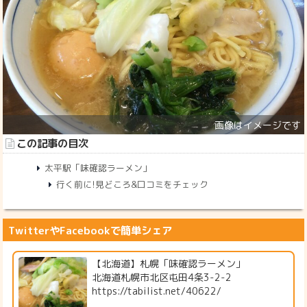
この記事の目次
太平駅「味確認ラーメン」
行く前に!見どころ&口コミをチェック
TwitterやFacebookで簡単シェア
【北海道】札幌「味確認ラーメン」
北海道札幌市北区屯田4条3-2-2
https://tabilist.net/40622/