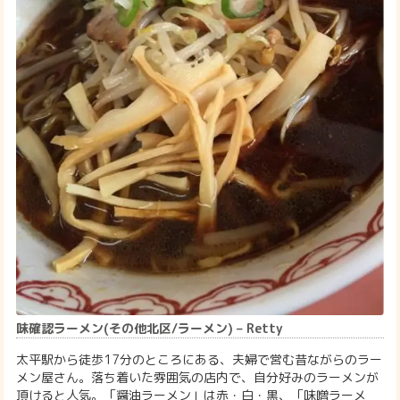
味確認ラーメン(その他北区/ラーメン) – Retty
太平駅から徒歩17分のところにある、夫婦で営む昔ながらのラー
メン屋さん。落ち着いた雰囲気の店内で、自分好みのラーメンが
頂けると人気。「醤油ラーメン」は赤・白・黒、「味噌ラーメ