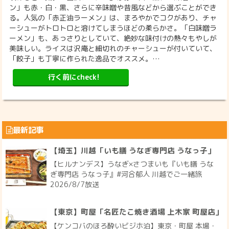
ン」も赤・白・黒、さらに辛味噌や昔風などから選ぶことができ
る。人気の「赤正油ラーメン」は、まろやかでコクがあり、チャ
ーシューがトロトロと溶けてしまうほどの柔らかさ。「白味噌ラ
ーメン」も、あっさりとしていて、絶妙な味付けの熱々もやしが
美味しい。ライスは沢庵と細切れのチャーシューが付いていて、
「餃子」も丁寧に作られた逸品でオススメ。…
行く前にcheck!
最新記事
【埼玉】川越「いも膳 うなぎ専門店 うなっ子」
【ヒルナンデス】うなぎ×さつまいも『いも膳 うな
ぎ専門店 うなっ子』#河合郁人 川越でご一緒旅
2026/8/7放送
【東京】町屋「名匠たこ焼き酒場 上木家 町屋店」
【ケンコバのほろ酔いビジホ泊】東京・町屋 本場・