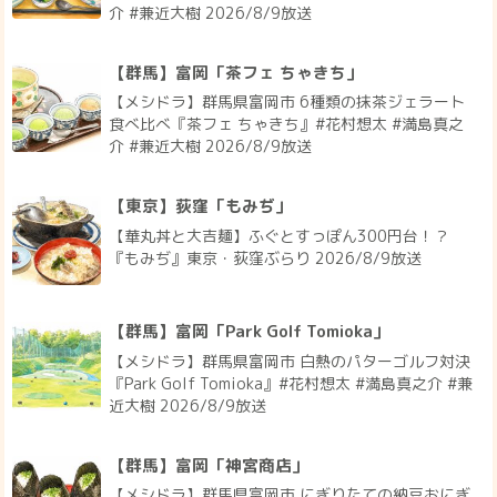
介 #兼近大樹 2026/8/9放送
【群馬】富岡「茶フェ ちゃきち」
【メシドラ】群馬県富岡市 6種類の抹茶ジェラート
食べ比べ『茶フェ ちゃきち』#花村想太 #満島真之
介 #兼近大樹 2026/8/9放送
【東京】荻窪「もみぢ」
【華丸丼と大吉麺】ふぐとすっぽん300円台！？
『もみぢ』東京・荻窪ぶらり 2026/8/9放送
【群馬】富岡「Park Golf Tomioka」
【メシドラ】群馬県富岡市 白熱のパターゴルフ対決
『Park Golf Tomioka』#花村想太 #満島真之介 #兼
近大樹 2026/8/9放送
【群馬】富岡「神宮商店」
【メシドラ】群馬県富岡市 にぎりたての納豆おにぎ