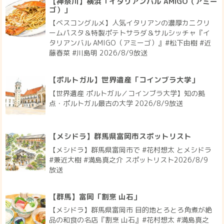
【神奈川】横浜「イタリアンバル AMIGO（アミー
ゴ）」
【ベスコングルメ】人気イタリアンの濃厚カニクリ
ームパスタ＆特製ポテトサラダ＆サルシッチャ『イ
タリアンバル AMIGO（アミーゴ）』#松下由樹 #近
藤春菜 #川島明 2026/8/9放送
【ポルトガル】世界遺産「コインブラ大学」
【世界遺産 ポルトガル／コインブラ大学】知の拠
点・ポルトガル最古の大学 2026/8/9放送
【メシドラ】群馬県富岡市スポットリスト
【メシドラ】群馬県富岡市で #花村想太 とメシドラ
#兼近大樹 #満島真之介 スポットリスト2026/8/9
放送
【群馬】富岡「割烹 山石」
【メシドラ】群馬県富岡市 目的地とろとろ角煮が絶
品の和食の名店『割烹 山石』#花村想太 #満島真之