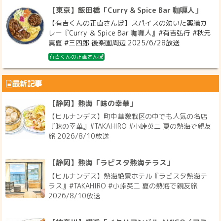
【東京】飯田橋「Curry & Spice Bar 咖喱人」
【有吉くんの正直さんぽ】スパイスの効いた薬膳カ
レー『Curry ＆ Spice Bar 咖喱人』#有吉弘行 #秋元
真夏 #三四郎 後楽園周辺 2025/6/28放送
有吉くんの正直さんぽ
最新記事
【静岡】熱海「味の幸華」
【ヒルナンデス】町中華激戦区の中でも人気の名店
『味の幸華』#TAKAHIRO #小峠英二 夏の熱海で親友
旅 2026/8/10放送
【静岡】熱海「ラビスタ熱海テラス」
【ヒルナンデス】熱海絶景ホテル『ラビスタ熱海テ
ラス』#TAKAHIRO #小峠英二 夏の熱海で親友旅
2026/8/10放送