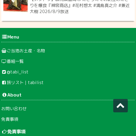
りを爆食『神宮商店』#花村想太 #満島真之介 #兼近
大樹 2026/8/9放送
Menu
ご当地お土産・名物
番組一覧
@tabi_list
旅リスト｜tabilist
About
お問い合わせ
免責事項
免責事項