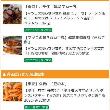
【東京】北千住「麺屋 てぃーち」
【マツコの知らない世界 麺屋 てぃーち】ラーメン店
のミニ丼の世界 タコライスのラーメン店は？
2020/3/17放送
マツコの知らない世界
【マツコの知らない世界】備蓄用乾燥餅『きなこ
餅』
【マツコの知らない世界】非常食 防災グッズの世界
『』お取り寄せ・通販情報2022/9/6放送
マツコの知らない世界
有吉弘行
さん 関連記事
【東京】久我山「豆の木」
【櫻井・有吉THE夜会】#櫻井翔 おすすめ ナポリタ
ンスパゲティ 『豆の木』お店は？ ナポリタン選手権
2022/9/22放送
櫻井・有吉THE夜会