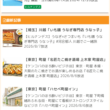
ヒルナンデス
最新記事
【埼玉】川越「いも膳 うなぎ専門店 うなっ子」
【ヒルナンデス】うなぎ×さつまいも『いも膳 うな
ぎ専門店 うなっ子』#河合郁人 川越でご一緒旅
2026/8/7放送
【東京】町屋「名匠たこ焼き酒場 上木家 町屋店」
【ケンコバのほろ酔いビジホ泊】東京・町屋 本場・
大阪のたこ焼きでお酒が楽しめるお店『名匠たこ焼
き酒場 上木家 町屋店』2026/8/6放送
【東京】町屋「ハセベ町屋イン」
【ケンコバのほろ酔いビジホ泊】東京・町屋 下町情
緒あふれる街・町屋にて看板がストロングスタイル
なビジホ『ハセベ町屋イン』2026/8/6放送