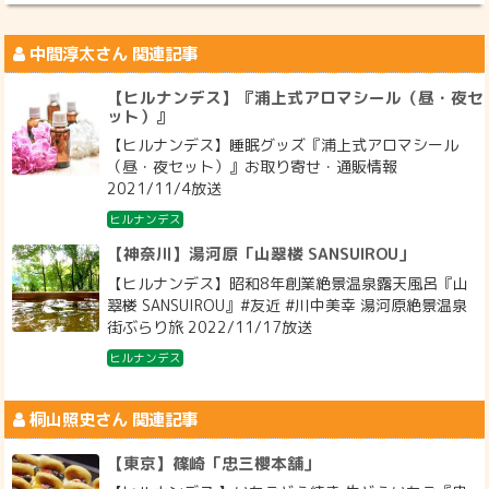
中間淳太
さん 関連記事
【ヒルナンデス】『浦上式アロマシール（昼・夜セ
ット）』
【ヒルナンデス】睡眠グッズ『浦上式アロマシール
（昼・夜セット）』お取り寄せ・通販情報
2021/11/4放送
ヒルナンデス
【神奈川】湯河原「山翠楼 SANSUIROU」
【ヒルナンデス】昭和8年創業絶景温泉露天風呂『山
翠楼 SANSUIROU』#友近 #川中美幸 湯河原絶景温泉
街ぶらり旅 2022/11/17放送
ヒルナンデス
桐山照史
さん 関連記事
【東京】篠崎「忠三櫻本舗」