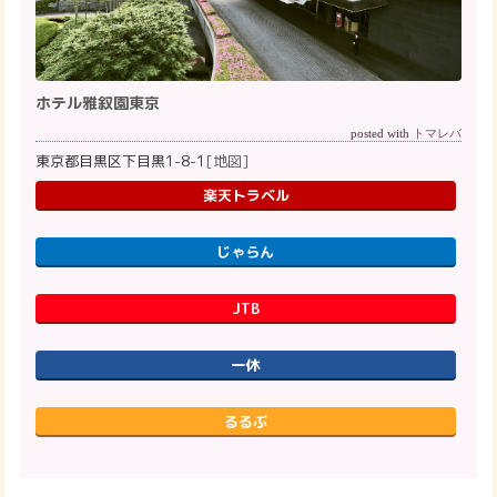
ホテル雅叙園東京
posted with
トマレバ
東京都目黒区下目黒1-8-1
[地図]
楽天トラベル
じゃらん
JTB
一休
るるぶ