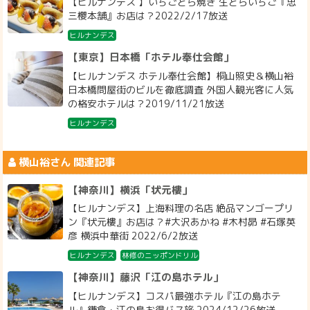
【ヒルナンデス 】いちごどら焼き 生どらいちご『忠
三櫻本舗』お店は？2022/2/17放送
ヒルナンデス
【東京】日本橋「ホテル奉仕会館」
【ヒルナンデス ホテル奉仕会館】桐山照史＆横山裕
日本橋問屋街のビルを徹底調査 外国人観光客に人気
の格安ホテルは？2019/11/21放送
ヒルナンデス
横山裕
さん 関連記事
【神奈川】横浜「状元樓」
【ヒルナンデス】上海料理の名店 絶品マンゴープリ
ン『状元樓』お店は？#大沢あかね #木村昴 #石塚英
彦 横浜中華街 2022/6/2放送
ヒルナンデス
林修のニッポンドリル
【神奈川】藤沢「江の島ホテル」
【ヒルナンデス】コスパ最強ホテル『江の島ホテ
ル』鎌倉・江の島お得バス旅 2024/12/26放送