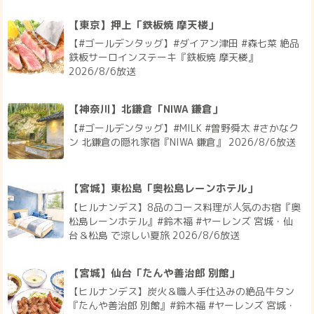
【東京】押上「鉄板焼 摩天楼」
【#ゴールデンタッグ】#ダイアン津田 #森七菜 絶品
鉄板サーロインステーキ『鉄板焼 摩天楼』
2026/8/6放送
【神奈川】北鎌倉「NIWA 鎌倉」
【#ゴールデンタッグ】#MILK #曽野舜太 #さかなク
ン 北鎌倉の隠れ家宿『NIWA 鎌倉』 2026/8/6放送
【宮城】東松島「奥松島レーンホテル」
【ヒルナンデス】8品のコース料理が人気のお宿『奥
松島レーンホテル』#鈴木福 #ヤーレンズ 宮城・仙
台＆松島 で涼しい夏旅 2026/8/6放送
【宮城】仙台「たんや善治郎 別館」
【ヒルナンデス】炭火＆職人手仕込みの絶品牛タン
『たんや善治郎 別館』#鈴木福 #ヤーレンズ 宮城・