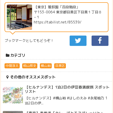
【東京】雅叙園「百段階段」
〒153-0064 東京都目黒区下目黒１丁目８
−１
https://tabilist.net/85539/
ブックマークとしてもどうぞ！
カテゴリ
中間淳太
桐山照史
横山裕
目黒区
その他のオススメスポット
【ヒルナンデス】1泊2日の伊豆春満喫旅 スポット
リスト
【ヒルナンデス】#横山裕 #はしのえみ #永尾柚乃 1
泊2日の伊...