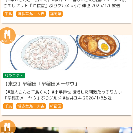
きめしセット『沖食堂』ぶりグルメ #小手伸也 2026/1/6放送
千鳥
博多華丸・大吉
福岡県
バラエティ
【東京】早稲田「早稲田メーヤウ」
【#華大さんと千鳥くん】#小手伸也 復活した刺激たっぷりカレー
『早稲田メーヤウ』ぶりグルメ #桜井ユキ 2026/1/6放送
千鳥
博多華丸・大吉
新宿区