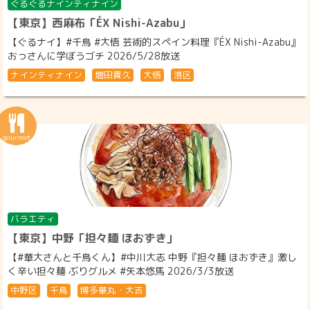
ぐるぐるナインティナイン
【東京】西麻布「ÉX Nishi-Azabu」
【ぐるナイ】#千鳥 #大悟 芸術的スペイン料理『ÉX Nishi-Azabu』
おっさんに学ぼうゴチ 2026/5/28放送
ナインティナイン
増田貴久
大悟
港区
バラエティ
【東京】中野「担々麺 ほおずき」
【#華大さんと千鳥くん】#中川大志 中野『担々麺 ほおずき』激し
く辛い担々麺 ぶりグルメ #矢本悠馬 2026/3/3放送
中野区
千鳥
博多華丸・大吉