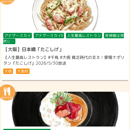
アナザースカイ
アナザースカイII
人生最高レストラン
笑神様は突
然に…
【大阪】日本橋「たこしげ」
【人生最高レストラン】#千鳥 #大悟 貧乏時代の支え！愛情ナポリ
タン『たこしげ』2026/5/30放送
大悟
大阪府