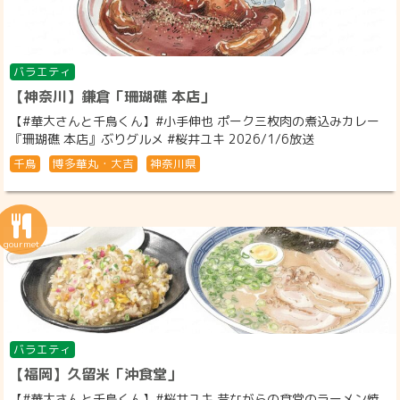
バラエティ
【神奈川】鎌倉「珊瑚礁 本店」
【#華大さんと千鳥くん】#小手伸也 ポーク三枚肉の煮込みカレー
『珊瑚礁 本店』ぶりグルメ #桜井ユキ 2026/1/6放送
千鳥
博多華丸・大吉
神奈川県
バラエティ
【福岡】久留米「沖食堂」
【#華大さんと千鳥くん】#桜井ユキ 昔ながらの食堂のラーメン焼