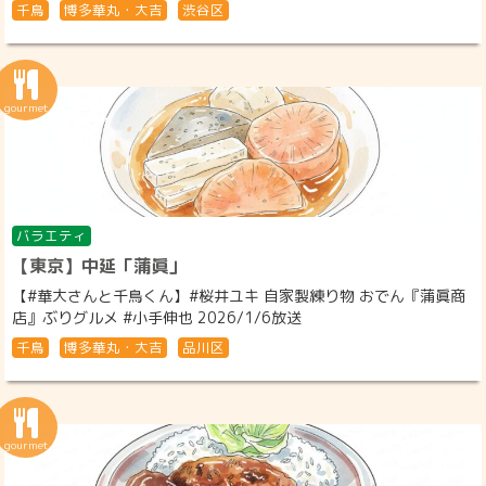
千鳥
博多華丸・大吉
渋谷区
バラエティ
【東京】中延「蒲眞」
【#華大さんと千鳥くん】#桜井ユキ 自家製練り物 おでん『蒲眞商
店』ぶりグルメ #小手伸也 2026/1/6放送
千鳥
博多華丸・大吉
品川区