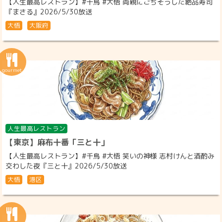
【人生最高レストラン】#千鳥 #大悟 両親にごちそうした絶品寿司
『まさる』2026/5/30放送
大悟
大阪府
人生最高レストラン
【東京】麻布十番「三と十」
【人生最高レストラン】#千鳥 #大悟 笑いの神様 志村けんと酒酌み
交わした夜『三と十』2026/5/30放送
大悟
港区