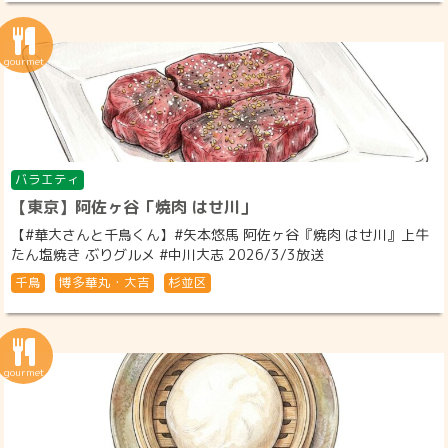
バラエティ
【東京】阿佐ヶ谷「焼肉 はせ川」
【#華大さんと千鳥くん】#矢本悠馬 阿佐ヶ谷『焼肉 はせ川』上牛
たん塩焼き ぶりグルメ #中川大志 2026/3/3放送
千鳥
博多華丸・大吉
杉並区