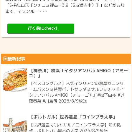
「S-PAL山形［クチコミ評点：3.9（5点満点中）］」などがあり
ます。マリンルー……
行く前にcheck!
最新記事
【神奈川】横浜「イタリアンバル AMIGO（アミー
ゴ）」
【ベスコングルメ】人気イタリアンの濃厚カニクリ
ームパスタ＆特製ポテトサラダ＆サルシッチャ『イ
タリアンバル AMIGO（アミーゴ）』#松下由樹 #近
藤春菜 #川島明 2026/8/9放送
【ポルトガル】世界遺産「コインブラ大学」
【世界遺産 ポルトガル／コインブラ大学】知の拠
点・ポルトガル最古の大学 2026/8/9放送