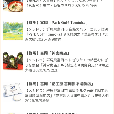
【華丸丼と大吉麺】ふぐとすっぽん300円台！？
『もみぢ』東京・荻窪ぶらり 2026/8/9放送
【群馬】富岡「Park Golf Tomioka」
【メシドラ】群馬県富岡市 白熱のパターゴルフ対決
『Park Golf Tomioka』#花村想太 #満島真之介 #兼
近大樹 2026/8/9放送
【群馬】富岡「神宮商店」
【メシドラ】群馬県富岡市 にぎりたての納豆おにぎ
りを爆食『神宮商店』#花村想太 #満島真之介 #兼近
大樹 2026/8/9放送
【群馬】富岡「絹工房 富岡製糸場前店」
【メシドラ】群馬県富岡市 富岡シルク石鹸『絹工房
富岡製糸場前店』#花村想太 #満島真之介 #兼近大樹
2026/8/9放送