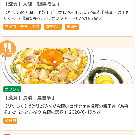
【滋賀】大津「鶴喜そば」
【かりそめ天国】比叡山でしか食べられないお蕎麦『鶴喜そば』#
たくろう 滋賀の魅力プレゼンツアー 2026/8/7放送
マツコ・デラックス
有吉弘行
滋賀県
ザワつく
【滋賀】長浜「鳥喜多」
【ザワつく】6時間煮込んだ究極の出汁で作る滋賀の親子丼『鳥喜
多』ご当地どんぶり 究極の選択！ 2026/6/19放送
滋賀県