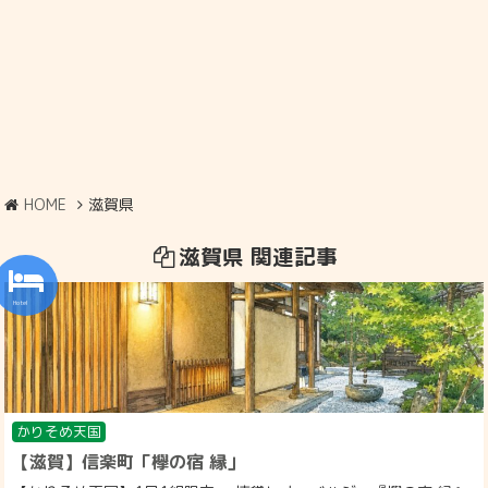
HOME
滋賀県
滋賀県 関連記事
かりそめ天国
【滋賀】信楽町「欅の宿 縁」