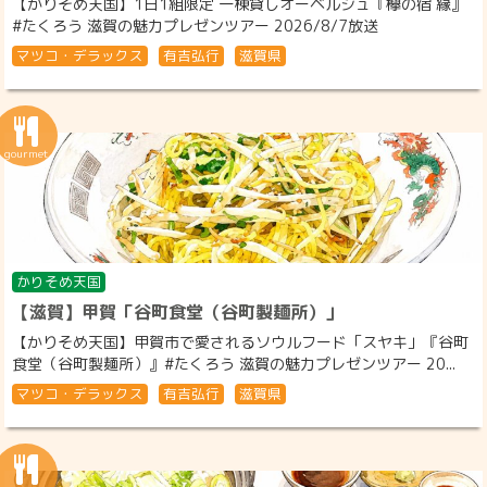
【かりそめ天国】1日1組限定 一棟貸しオーベルジュ『欅の宿 縁』
#たくろう 滋賀の魅力プレゼンツアー 2026/8/7放送
マツコ・デラックス
有吉弘行
滋賀県
かりそめ天国
【滋賀】甲賀「谷町食堂（谷町製麺所）」
【かりそめ天国】甲賀市で愛されるソウルフード「スヤキ」『谷町
食堂（谷町製麺所）』#たくろう 滋賀の魅力プレゼンツアー 20...
マツコ・デラックス
有吉弘行
滋賀県