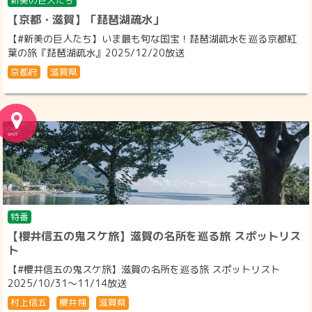
新美の巨人たち
【京都・滋賀】「琵琶湖疏水」
【#新美の巨人たち】いま最も旬な国宝！琵琶湖疏水を巡る京都紅
葉の旅『琵琶湖疏水』2025/12/20放送
京都府
滋賀県
特番
【櫻井信五の鬼スケ旅】滋賀の名所を巡る旅 スポットリス
ト
【#櫻井信五の鬼スケ旅】滋賀の名所を巡る旅 スポットリスト
2025/10/31〜11/14放送
村上信五
櫻井翔
滋賀県