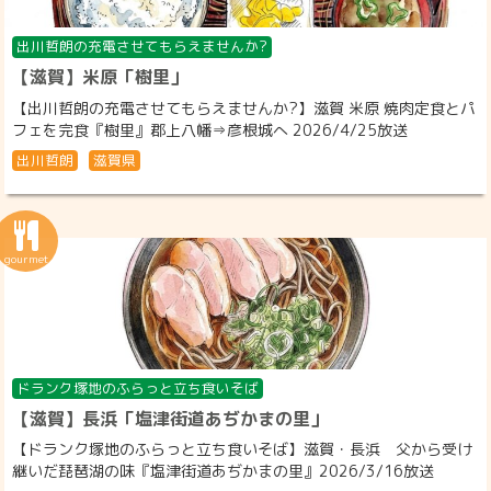
出川哲朗の充電させてもらえませんか?
【滋賀】米原「樹里」
【出川哲朗の充電させてもらえませんか?】滋賀 米原 焼肉定食とパ
フェを完食『樹里』郡上八幡⇒彦根城へ 2026/4/25放送
出川哲朗
滋賀県
ドランク塚地のふらっと立ち食いそば
【滋賀】長浜「塩津街道あぢかまの里」
【ドランク塚地のふらっと立ち食いそば】滋賀・長浜 父から受け
継いだ琵琶湖の味『塩津街道あぢかまの里』2026/3/16放送