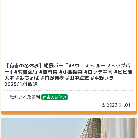
【有吉の冬休み】絶景バー『43ウェスト ルーフトップバ
ー』#有吉弘行 #吉村崇 #小嶋陽菜 #ロッチ中岡 #ビビる
大木 #みちょぱ #狩野英孝 #田中卓志 #平野ノラ
2023/1/1放送
紹介された番組
有吉の冬休み
2023.01.01