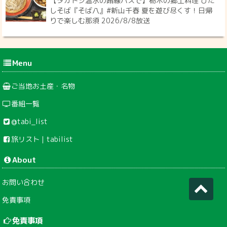
【タカトシ温水の路線バスで】栃木の郷土料理 ひた
しそば『そば八』#新山千春 夏を遊び尽くす！日帰
りで楽しむ那須 2026/8/8放送
Menu
ご当地お土産・名物
番組一覧
@tabi_list
旅リスト｜tabilist
About
お問い合わせ
免責事項
免責事項