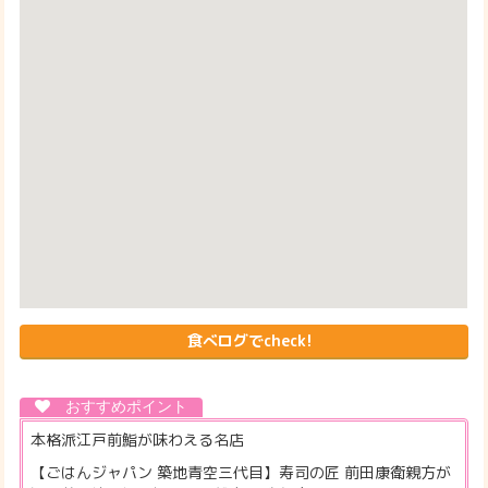
食べログでcheck!
本格派江戸前鮨が味わえる名店
【ごはんジャパン 築地青空三代目】寿司の匠 前田康衛親方が