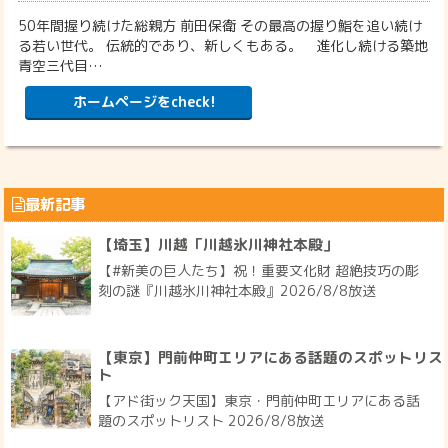
50年間握り続けた総親方 前田保衛 その最高の握り鮨を追い続け
る若い世代。 伝統的であり、新しくもある。 進化し続ける築地
青空三代目…
ホームページをcheck!
最新記事
【埼玉】川越「川越氷川神社本殿」
【#新美の巨人たち】祝！重要文化財 超絶技巧の彫
刻の謎『川越氷川神社本殿』2026/8/8放送
【東京】門前仲町エリアにある話題のスポットリス
ト
【アド街ック天国】東京・門前仲町エリアにある話
題のスポットリスト 2026/8/8放送