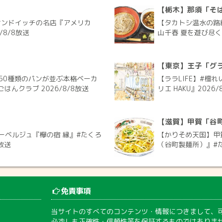
【栃木】那須「そ
サンドイッチの名店『アメリカ
【タカトシ温水の路
/8/8放送
山千春 夏を遊び尽く
【東京】王子「グラ
50種類のパンが並ぶ本格ベーカ
【ララLIFE】#檀
ごはんクラブ 2026/8/8放送
リエ HAKU』2026/
【滋賀】甲賀「谷
ーベルジュ『欅の宿 縁』#たくろ
【かりそめ天国】甲
放送
（谷町製麺所）』#た
免責事項
当サイトのすべてのコンテンツ・情報につきまして、
必ずしも正確性・信頼性等を保証するものではありま