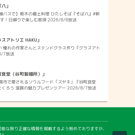
ば八」
線バスで】栃木の郷土料理 ひたしそば『そば八』#新
す！日帰りで楽しむ那須 2026/8/8放送
スアトリエ HAKU」
れい 憧れの作家さんとステンドグラス作り『グラスアト
8/7放送
町食堂（谷町製麺所）」
賀市で愛されるソウルフード「スヤキ」『谷町食堂
くろう 滋賀の魅力プレゼンツアー 2026/8/7放送
可能な限り正確な情報を掲載するよう努めておりますが、
せん。