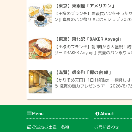
【東京】東銀座「アメリカン」
【王様のブランチ】高級食パンを使った
ン』真夏のパン祭り #ごはんクラブ 2026
【東京】東北沢「BAKER Aoyagi」
【王様のブランチ】朝9時から大盛況！約
リー『BAKER Aoyagi』真夏のパン祭り #
【滋賀】信楽町「欅の宿 縁」
【かりそめ天国】1日1組限定 一棟貸しオ
う 滋賀の魅力プレゼンツアー 2026/8/7
Menu
About
ご当地お土産・名物
お問い合わせ