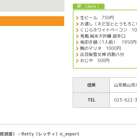
生ビール 750円
お通し（えだ豆ととうもろこし
くじらホワイトベーコン 10
秀鳳 純米大吟釀 超辛口
鳥叩き鍋（1人前） 1950円
鮪のマリネ 1000円
出羽桜雪女神 四割八分
おじや 500円
住所
山形県山形市
TEL
023-622-
屋） – Retty（レッティ）ic_export