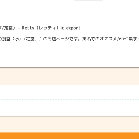
食） – Retty（レッティ）ic_export
の食堂（水戸/定食）』のお店ページです。実名でのオススメが6件集まっ