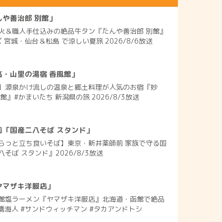
や善治郎 別館」
火＆職人手仕込みの絶品牛タン『たんや善治郎 別館』
 宮城・仙台＆松島 で涼しい夏旅 2026/8/6放送
高・山里の湯宿 香風館」
】源泉かけ流しの温泉と郷土料理が人気のお宿『妙
』#かまいたち 新潟県の旅 2026/8/3放送
前「国産二八そば スタンド」
らっと立ち食いそば】東京・新井薬師前 家族で守る国
そば スタンド』2026/8/3放送
ヤマザキ洋服店」
館塩ラーメン『ヤマザキ洋服店』北海道・函館で絶品
橋海人 #サンドウィッチマン #タカアンドトシ