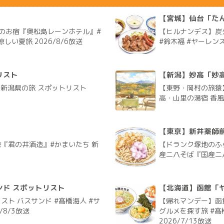
」
【宮城】仙台「たん
のお宿『奥松島レーンホテル』#
【ヒルナンデス】炭
しい夏旅 2026/8/6放送
#鈴木福 #ヤーレンズ
リスト
【新潟】妙高「妙
く新潟県の旅 スポットリスト
【東野・岡村の旅猿
高・山里の湯宿 香風館
【東京】新井薬師
『君の井酒造』#かまいたち 新
【ドランク塚地のふ
産二八そば『国産二八
ド スポットリスト
【北海道】函館「
ト バスサンド #髙橋海人 #サ
【帰れマンデー】函
/8/3放送
グルメを探す旅 #髙
2026/7/13放送