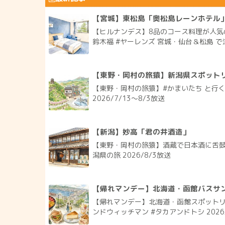
【宮城】東松島「奥松島レーンホテル
【ヒルナンデス】8品のコース料理が人気
鈴木福 #ヤーレンズ 宮城・仙台＆松島 で涼
【東野・岡村の旅猿】新潟県スポット
【東野・岡村の旅猿】#かまいたち と行
2026/7/13〜8/3放送
【新潟】妙高「君の井酒造」
【東野・岡村の旅猿】酒蔵で日本酒に舌鼓
潟県の旅 2026/8/3放送
【帰れマンデー】北海道・函館バスサン
【帰れマンデー】北海道・函館スポットリス
ンドウィッチマン #タカアンドトシ 2026