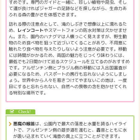
すめです。専門のガイドと一緒に、珍しい植物や昆虫、そし
て運が良ければジャガーの足跡などを探しながら、生命力あ
ふれる森の豊かさを体感できます。
訪れる際の注意点として、滝のしぶきで想像以上に濡れるた
め、
レインコート
やスマートフォンの防水対策は欠かせませ
ん。また、園内のハナグマは人懐っこく見えますが、野生動
物のため食べ物を狙って近づいてくることがあり、不用意に
触れたり食べ物を与えたりしないよう注意が必要です。移動
には時間がかかるため、両国の魅力をじっくり味わうには、
最低でも2日間かけて巡るスケジュールを立てるのがおすすめ
です。アルゼンチン側とブラジル側の移動には入出国審査が
必要になるため、パスポートの携行も忘れないようにしまし
ょう。世界中から人々を惹きつけてやまないこの地は、一度
目にすると忘れられない、自然への畏敬の念を抱かせてくれ
る特別な場所です。
悪魔の喉笛
は、公園内で最大の落差と水量を誇るハイライ
トで、アルゼンチン側の遊歩道を進むと、轟音とともに水
が吸い込まれていく滝壺の真上に立つことができます。