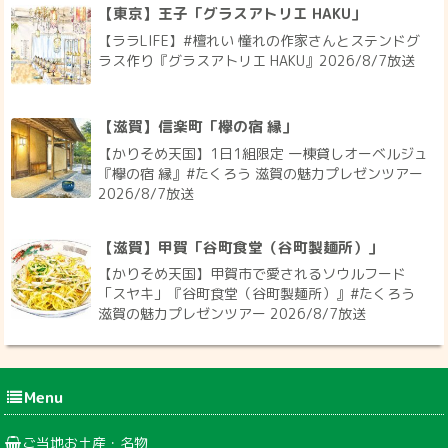
【東京】王子「グラスアトリエ HAKU」
【ララLIFE】#檀れい 憧れの作家さんとステンドグ
ラス作り『グラスアトリエ HAKU』2026/8/7放送
【滋賀】信楽町「欅の宿 縁」
【かりそめ天国】1日1組限定 一棟貸しオーベルジュ
『欅の宿 縁』#たくろう 滋賀の魅力プレゼンツアー
2026/8/7放送
【滋賀】甲賀「谷町食堂（谷町製麺所）」
【かりそめ天国】甲賀市で愛されるソウルフード
「スヤキ」『谷町食堂（谷町製麺所）』#たくろう
滋賀の魅力プレゼンツアー 2026/8/7放送
Menu
ご当地お土産・名物