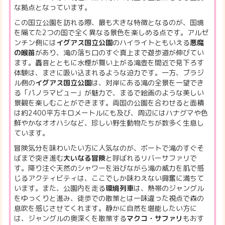
な拠点となっています。
この国立公園を訪れる際、最も大きな特徴となるのが、国境
を隔てた2つの国で全く異なる景色を楽しめる点です。アルゼ
ンチン側には
イグアス国立公園
のハイライトともいえる
悪魔
の喉笛
があり、滝の落ち口のすぐ真上まで遊歩道が伸びてい
ます。轟音とともに水煙が舞い上がる滝壺を間近で見下ろす
体験は、まさに吸い込まれるような迫力です。一方、ブラジ
ル側の
イグアス国立公園
は、対岸にある滝の全景を一望でき
る「パノラマビュー」が魅力で、まるで絵画のような美しい
景観を楽しむことができます。両国の公園を合わせると面積
は約2400平方キロメートルにも及び、周辺にはハナグマや色
鮮やかなオオハシなど、珍しい野生動物たちが数多く生息し
ています。
冒険気分を味わいたい方に人気なのが、ボートで滝のすぐそ
ばまで突き進む
大いなる冒険
と呼ばれるリバーサファリで
す。降り注ぐ天然のシャワーを浴びながら滝の威力を肌で感
じるアクティビティは、ここでしか味わえない興奮に満ちて
います。また、公園内を走る
環境列車
は、熱帯のジャングル
をゆっくりと進み、徒歩での散策とは一味違った視点で森の
息吹を感じさせてくれます。静かに自然を堪能したい方に
は、ジャングルの奥深くを散策する
マクコ・サファリ
もおす