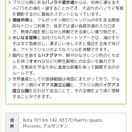
ブラジル側にある
パノラマ遊歩道
からは、対岸に連なる大
小275もの滝を一望することができ、大迫力のパノラマ写真
を撮影するのに最高のスポットとなっています。
環境列車
は、アルゼンチン側のジャングルの中を走る開放
的なトロッコ列車で、徒歩では遠い各遊歩道の入り口ま
で、熱帯の風を感じながら移動できる楽しい乗り物です。
大いなる冒険
と名付けられたボートツアーでは、滝のすぐ
そばまで急接近し、凄まじい水しぶきと風圧を全身で浴び
る、アトラクションのようなスリルを体験できます。
園内に生息する
ハナグマ
や、鮮やかなオレンジ色のくちば
しを持つ
オオハシ
などの野生動物との出会いも魅力です
が、生態系を守るために適度な距離を保って観察するのが
ルールです。
世界遺産としての登録範囲は両国にまたがっており、アル
ゼンチン側の
イグアス国立公園
と、ブラジル側の
イグアス
国立公園
を合わせて巡ることで、その全貌をより深く理解
することができます。
住
Ruta 101 Km 142, N3370 Puerto Iguazú,
所
Misiones, アルゼンチン