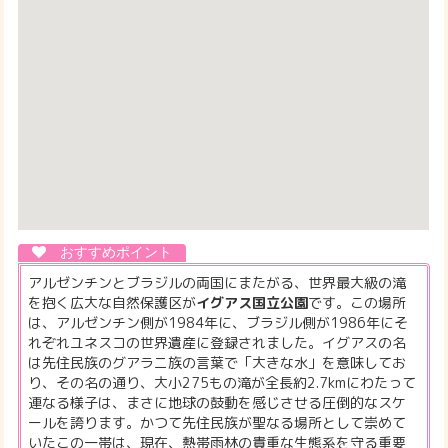
アルゼンチンとブラジルの両国にまたがる、世界最大級の滝
を抱く広大な自然保護区が
イグアス国立公園
です。この場所
は、アルゼンチン側が1984年に、ブラジル側が1986年にそ
れぞれユネスコの世界遺産に登録されました。イグアスの名
は先住民族のグアラニ族の言葉で「大きな水」を意味してお
り、その名の通り、大小275もの滝が全長約2.7kmにわたって
連なる様子は、まさに地球の鼓動を感じさせる圧倒的なスケ
ールを誇ります。かつて先住民族が聖なる場所として崇めて
いたこの一帯は、現在、熱帯雨林の貴重な生態系を守る重要