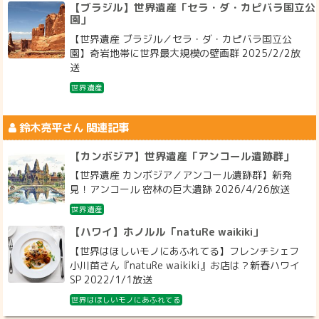
【ブラジル】世界遺産「セラ・ダ・カピバラ国立公
園」
【世界遺産 ブラジル／セラ・ダ・カピバラ国立公
園】奇岩地帯に世界最大規模の壁画群 2025/2/2放
送
世界遺産
鈴木亮平
さん 関連記事
【カンボジア】世界遺産「アンコール遺跡群」
【世界遺産 カンボジア／アンコール遺跡群】新発
見！アンコール 密林の巨大遺跡 2026/4/26放送
世界遺産
【ハワイ】ホノルル「natuRe waikiki」
【世界はほしいモノにあふれてる】フレンチシェフ
小川苗さん『natuRe waikiki』お店は？新春ハワイ
SP 2022/1/1放送
世界はほしいモノにあふれてる