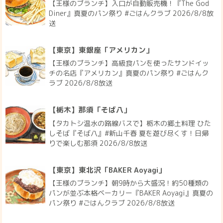
【王様のブランチ】入口が自動販売機！『The God
Diner』真夏のパン祭り #ごはんクラブ 2026/8/8放
送
【東京】東銀座「アメリカン」
【王様のブランチ】高級食パンを使ったサンドイッ
チの名店『アメリカン』真夏のパン祭り #ごはんク
ラブ 2026/8/8放送
【栃木】那須「そば八」
【タカトシ温水の路線バスで】栃木の郷土料理 ひた
しそば『そば八』#新山千春 夏を遊び尽くす！日帰
りで楽しむ那須 2026/8/8放送
【東京】東北沢「BAKER Aoyagi」
【王様のブランチ】朝9時から大盛況！約50種類の
パンが並ぶ本格ベーカリー『BAKER Aoyagi』真夏の
パン祭り #ごはんクラブ 2026/8/8放送