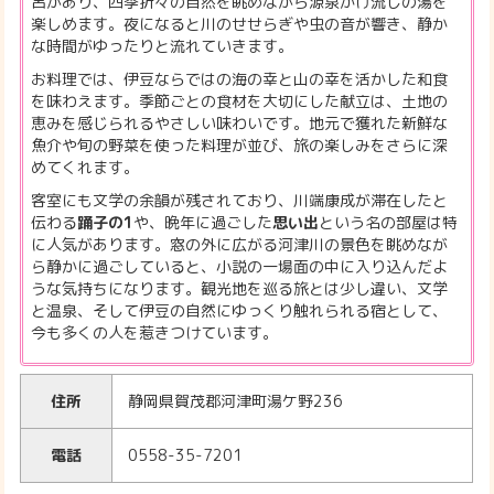
呂があり、四季折々の自然を眺めながら源泉かけ流しの湯を
楽しめます。夜になると川のせせらぎや虫の音が響き、静か
な時間がゆったりと流れていきます。
お料理では、伊豆ならではの海の幸と山の幸を活かした和食
を味わえます。季節ごとの食材を大切にした献立は、土地の
恵みを感じられるやさしい味わいです。地元で獲れた新鮮な
魚介や旬の野菜を使った料理が並び、旅の楽しみをさらに深
めてくれます。
客室にも文学の余韻が残されており、川端康成が滞在したと
伝わる
踊子の1
や、晩年に過ごした
思い出
という名の部屋は特
に人気があります。窓の外に広がる河津川の景色を眺めなが
ら静かに過ごしていると、小説の一場面の中に入り込んだよ
うな気持ちになります。観光地を巡る旅とは少し違い、文学
と温泉、そして伊豆の自然にゆっくり触れられる宿として、
今も多くの人を惹きつけています。
住所
静岡県賀茂郡河津町湯ケ野236
電話
0558-35-7201