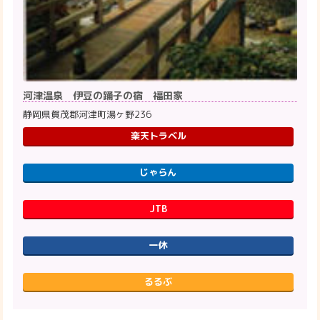
河津温泉 伊豆の踊子の宿 福田家
静岡県賀茂郡河津町湯ヶ野236
楽天トラベル
じゃらん
JTB
一休
るるぶ