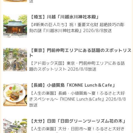
送
【埼玉】川越「川越氷川神社本殿」
【#新美の巨人たち】祝！重要文化財 超絶技巧の彫
刻の謎『川越氷川神社本殿』2026/8/8放送
【東京】門前仲町エリアにある話題のスポットリス
ト
【アド街ック天国】東京・門前仲町エリアにある話
題のスポットリスト 2026/8/8放送
【長崎】小値賀島「KONNE Lunch＆Cafe」
【人生の楽園】長崎・小値賀島～夏！ふるさと大好
きスペシャル～『KONNE Lunch＆Cafe』2026/8/8
放送
【大分】日田「日田グリーンツーリズム花の木」
【人生の楽園】大分・日田市～夏！ふるさと大好き