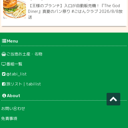
【王様のブランチ】入口が自動販売機！『The God
Diner』真夏のパン祭り #ごはんクラブ 2026/8/8放
送
Menu
ご当地お土産・名物
番組一覧
@tabi_list
旅リスト｜tabilist
About
お問い合わせ
免責事項