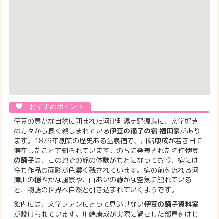
伊豆の豊かな自然に囲まれた河津町湯ヶ野温泉に、文学好き
の方々から長く親しまれている
伊豆の踊子の宿 福田家
があり
ます。1879年創業の歴史ある温泉宿で、川端康成が若き日に
滞在したことで知られています。のちに発表された名作
伊豆
の踊子
は、この地での旅の体験がもとになっており、宿には
今も作品の面影が色濃く残されています。宿の前を流れる河
津川の穏やかな風景や、山あいの静かな空気に触れている
と、物語の世界へ自然と引き込まれていくようです。
館内には、文学ファンにとって見逃せない
伊豆の踊子資料室
が設けられています。川端康成が実際に過ごした部屋をはじ