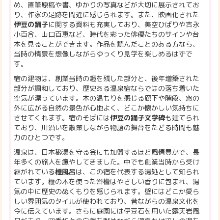
め、直筆原稿や書、ゆかりの写真などが大切に展示されてお
り、作家の足跡を間近に感じられます。また、映画化された
伊豆の踊子
に関する資料も充実しており、美空ひばりや吉永
小百合、山口百恵など、時代を彩った俳優たちのサインや台
本を見ることができます。作品を読んだことのある方なら、
当時の情景を想像しながらゆっくり見学を楽しめるはずで
す。
宿の建物は、創業当時の趣を残した部分と、後年増築された
部分が調和しており、歴史ある温泉宿ならではの落ち着いた
空気が漂っています。木の温もりを感じる廊下や階段、窓の
外に広がる自然の景色が心地よく、どこか懐かしい気持ちに
させてくれます。宿のそばには
伊豆の踊子文学碑
も建てられ
ており、川沿いを散策しながら物語の舞台をたどる時間も魅
力のひとつです。
温泉は、日本秘湯を守る会にも加盟するほど風情豊かで、長
年多くの旅人を癒やしてきました。中でも創業当時から受け
継がれている
榧風呂
は、この宿を代表する湯処として知られ
ています。榧の木を使った浴槽はやさしい香りに包まれ、湯
気の中に歴史のぬくもりを感じられます。壁にはどこか愛ら
しい雰囲気のタイルが使われており、昔ながらの温泉文化を
今に伝えています。さらに庭園には伊豆石を用いた露天岩風