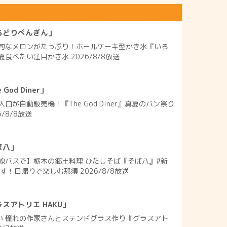
ろどりぺんぎん」
旬なメロンがたっぷり！ホールケーキ型かき氷『いろ
食べたい注目かき氷 2026/8/8放送
od Diner」
口が自動販売機！『The God Diner』真夏のパン祭り
/8/8放送
ば八」
線バスで】栃木の郷土料理 ひたしそば『そば八』#新
す！日帰りで楽しむ那須 2026/8/8放送
スアトリエ HAKU」
れい 憧れの作家さんとステンドグラス作り『グラスアト