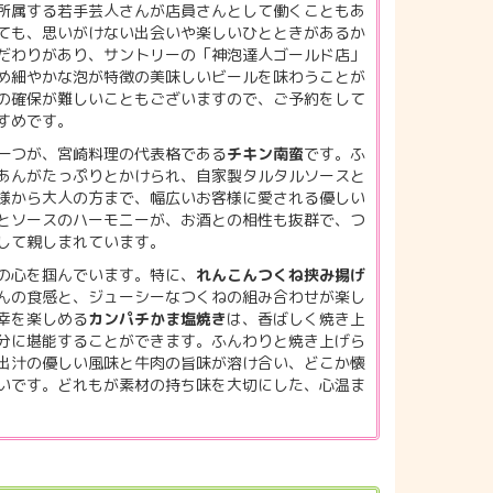
所属する若手芸人さんが店員さんとして働くこともあ
ても、思いがけない出会いや楽しいひとときがあるか
だわりがあり、サントリーの「神泡達人ゴールド店」
め細やかな泡が特徴の美味しいビールを味わうことが
の確保が難しいこともございますので、ご予約をして
すめです。
一つが、宮崎料理の代表格である
チキン南蛮
です。ふ
あんがたっぷりとかけられ、自家製タルタルソースと
様から大人の方まで、幅広いお客様に愛される優しい
とソースのハーモニーが、お酒との相性も抜群で、つ
して親しまれています。
の心を掴んでいます。特に、
れんこんつくね挟み揚げ
んの食感と、ジューシーなつくねの組み合わせが楽し
幸を楽しめる
カンパチかま塩焼き
は、香ばしく焼き上
分に堪能することができます。ふんわりと焼き上げら
出汁の優しい風味と牛肉の旨味が溶け合い、どこか懐
いです。どれもが素材の持ち味を大切にした、心温ま