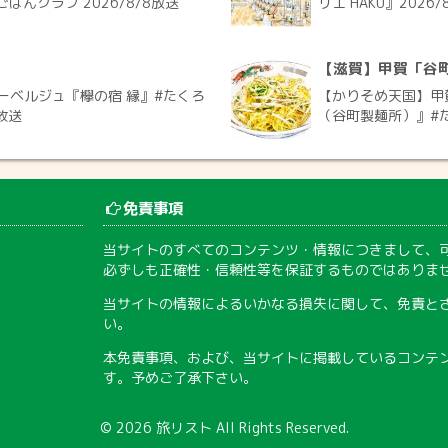
ごはんクラブ 2026/8/8放送
リエ HAKU』2026/
【滋賀】甲賀「谷
ーベルジュ『欅の宿 縁』#たくろ
【かりそめ天国】甲
放送
（谷町製麺所）』#た
免責事項
当サイトのすべてのコンテンツ・情報につきまして、
必ずしも正確性・信頼性等を保証するものではありま
当サイトの情報によるいかなる損失に関して、免責と
い。
本免責事項、および、当サイトに掲載しているコンテ
す。予めご了承下さい。
© 2026
旅リスト
All Rights Reserved.