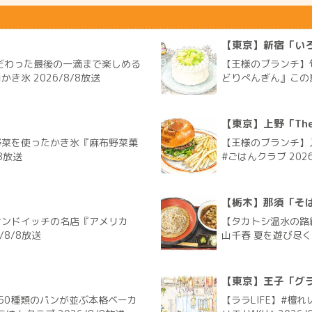
【東京】新宿「い
だわった最後の一滴まで楽しめる
【王様のブランチ】
氷 2026/8/8放送
どりぺんぎん』この夏
【東京】上野「The G
野菜を使ったかき氷『麻布野菜菓
【王様のブランチ】入
8放送
#ごはんクラブ 2026
【栃木】那須「そ
サンドイッチの名店『アメリカ
【タカトシ温水の路
/8/8放送
山千春 夏を遊び尽く
【東京】王子「グラ
50種類のパンが並ぶ本格ベーカ
【ララLIFE】#檀