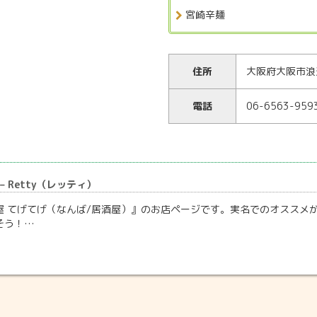
宮崎辛麺
住所
大阪府大阪市浪速
電話
06-6563-959
– Retty（レッティ）
 てげてげ（なんば/居酒屋）』のお店ページです。実名でのオススメが
そう！…