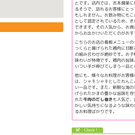
とです。店内では、吉本興業に
るそうで、訪れるお客様にとっ
もしれません。お飲み物にもこ
として認定されているため、き
できます。その人気から、お席
からお出かけいただくのがおす
こちらのお店の看板メニューの
っくらと揚げられた鶏肉に甘酢
の組み合わせが絶妙です。お子
味わいが特徴です。鶏肉の旨味
いつい手が伸びてしまう一品と
他にも、様々なお料理がお客様
は、シャキシャキとしたれんこ
い一品です。また、新鮮な海の
げられたかまの豊かな旨味を存
れた
牛肉のだし巻き
も人気で、
かしい気持ちになるような味わ
るお料理ばかりです。