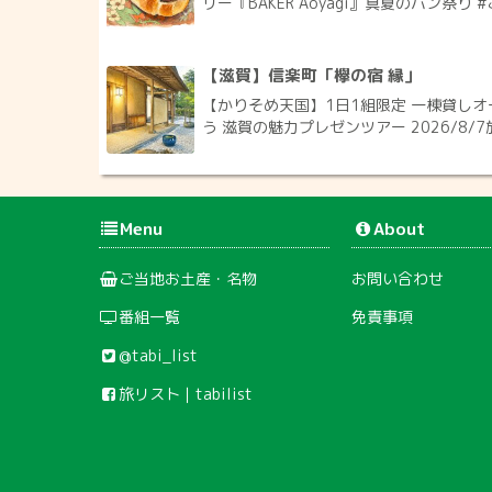
リー『BAKER Aoyagi』真夏のパン祭り #
【滋賀】信楽町「欅の宿 縁」
【かりそめ天国】1日1組限定 一棟貸しオ
う 滋賀の魅力プレゼンツアー 2026/8/7
Menu
About
ご当地お土産・名物
お問い合わせ
番組一覧
免責事項
@tabi_list
旅リスト｜tabilist