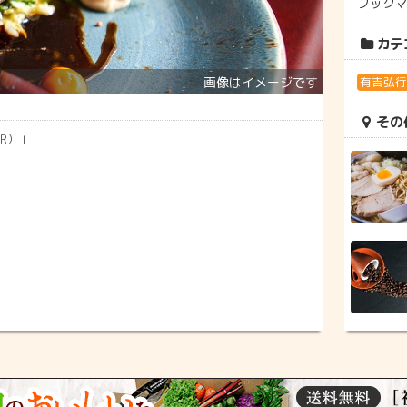
ブック
カテ
有吉弘
その
AR）」