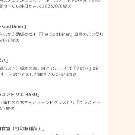
旬なメロンがたっぷり！ホールケーキ型かき氷『いろ
食べたい注目かき氷 2026/8/8放送
od Diner」
口が自動販売機！『The God Diner』真夏のパン祭り
/8/8放送
ば八」
線バスで】栃木の郷土料理 ひたしそば『そば八』#新
す！日帰りで楽しむ那須 2026/8/8放送
スアトリエ HAKU」
れい 憧れの作家さんとステンドグラス作り『グラスアト
8/7放送
町食堂（谷町製麺所）」