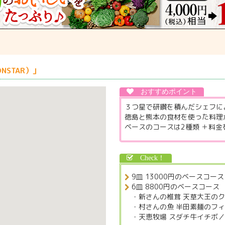
NSTAR）」
３つ星で研鑽を積んだシェフに
徳島と熊本の食材を使った料理
ベースのコースは2種類 ＋料
9皿 13000円のベースコース
6皿 8800円のベースコース
・新さんの椎茸 天草大王の
・村さんの魚 半田素麺のフ
・天恵牧場 スダチ牛イチボ／