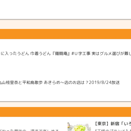
入ったうどん 巾着うどん『麺闘庵』#Ｕ字工事 実はグルメ選びが難しい県
山桂里奈と平和島散歩 あきらめ〜店のお店は？2019/8/24放送
【東京】新宿「い