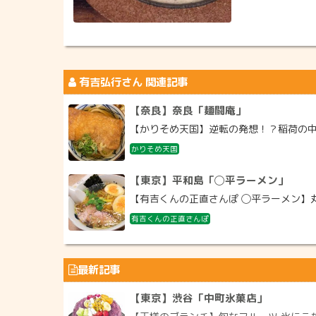
有吉弘行
さん 関連記事
【奈良】奈良「麺闘庵」
【かりそめ天国】逆転の発想！？稲荷の中に
かりそめ天国
【東京】平和島「◯平ラーメン」
【有吉くんの正直さんぽ ◯平ラーメン】丸
有吉くんの正直さんぽ
最新記事
【東京】渋谷「中町氷菓店」