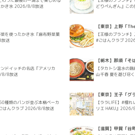
だわった最後の一滴まで楽しめる
【王様のブランチ】
氷 2026/8/8放送
どりぺんぎん』この夏
【東京】上野「The G
野菜を使ったかき氷『麻布野菜菓
【王様のブランチ】入
8放送
#ごはんクラブ 2026
【栃木】那須「そ
サンドイッチの名店『アメリカ
【タカトシ温水の路
/8/8放送
山千春 夏を遊び尽く
【東京】王子「グラ
50種類のパンが並ぶ本格ベーカ
【ララLIFE】#檀
ごはんクラブ 2026/8/8放送
リエ HAKU』2026/
【滋賀】甲賀「谷