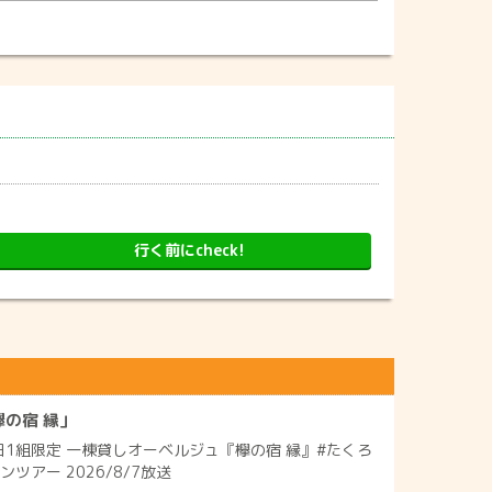
行く前にcheck!
の宿 縁」
日1組限定 一棟貸しオーベルジュ『欅の宿 縁』#たくろ
ツアー 2026/8/7放送