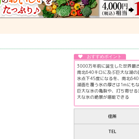
3000万年前に誕生した世界最
南北640キロに及ぶ巨大な湖の
氷点下45度になる冬、南北64
湖面を覆う氷の厚さは1mにも
巨大な氷の亀裂や、打ち寄せる
大な氷の絶景が堪能できる
住所
TEL