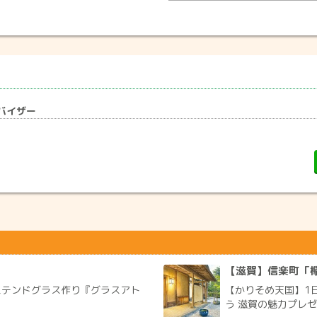
ドバイザー
」
【滋賀】信楽町「欅
とステンドグラス作り『グラスアト
【かりそめ天国】1
う 滋賀の魅力プレゼン