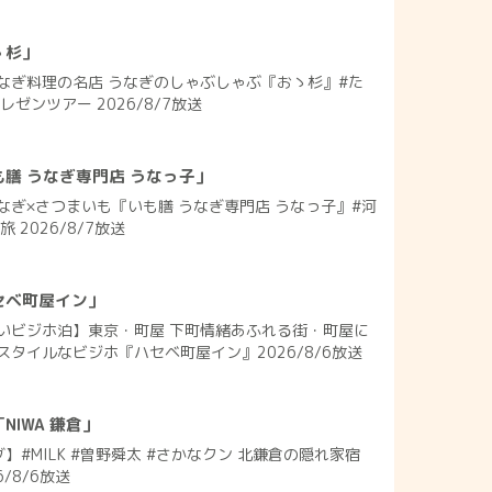
ゝ杉」
なぎ料理の名店 うなぎのしゃぶしゃぶ『おゝ杉』#た
ゼンツアー 2026/8/7放送
膳 うなぎ専門店 うなっ子」
なぎ×さつまいも『いも膳 うなぎ専門店 うなっ子』#河
 2026/8/7放送
セベ町屋イン」
いビジホ泊】東京・町屋 下町情緒あふれる街・町屋に
タイルなビジホ『ハセベ町屋イン』2026/8/6放送
IWA 鎌倉」
】#MILK #曽野舜太 #さかなクン 北鎌倉の隠れ家宿
6/8/6放送