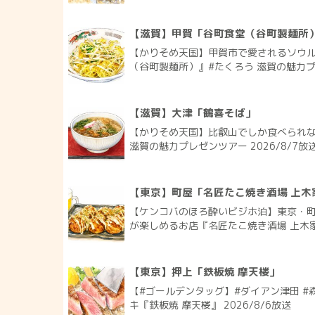
【滋賀】甲賀「谷町食堂（谷町製麺所
【かりそめ天国】甲賀市で愛されるソウ
（谷町製麺所）』#たくろう 滋賀の魅力プレ
【滋賀】大津「鶴喜そば」
【かりそめ天国】比叡山でしか食べられな
滋賀の魅力プレゼンツアー 2026/8/7放
【東京】町屋「名匠たこ焼き酒場 上木
【ケンコバのほろ酔いビジホ泊】東京・町
が楽しめるお店『名匠たこ焼き酒場 上木家 
【東京】押上「鉄板焼 摩天楼」
【#ゴールデンタッグ】#ダイアン津田 #
キ『鉄板焼 摩天楼』 2026/8/6放送