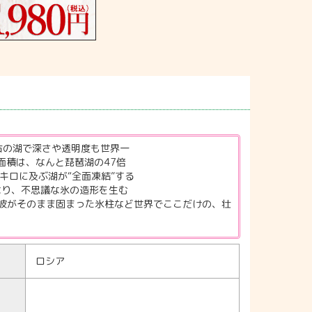
古の湖で深さや透明度も世界一
面積は、なんと琵琶湖の47倍
0キロに及ぶ湖が“全面凍結”する
なり、不思議な氷の造形を生む
波がそのまま固まった氷柱など世界でここだけの、壮
ロシア