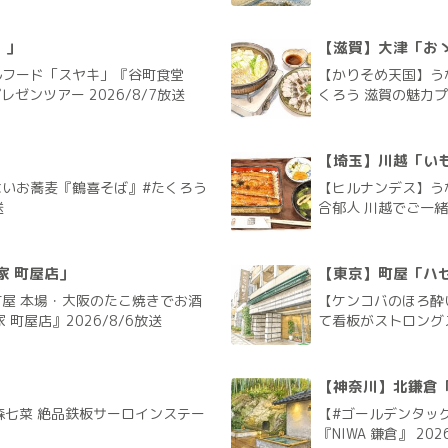
）」
【滋賀】大津「お
ルフード「スヤキ」『谷町食堂
【かりそめ天国】う
ゼンツアー 2026/8/7放送
くろう 滋賀の魅力プレ
【埼玉】川越「いも
いお蕎麦『鶴喜そば』#たくろう
【ヒルナンデス】う
送
合郁人 川越でご一緒旅
家 町屋店」
【東京】町屋「ハ
屋 本場・大阪のたこ焼きでお酒
【ケンコバのほろ酔
町屋店』2026/8/6放送
て看板がストロングス
【神奈川】北鎌倉「N
森七菜 絶品鉄板サーロインステー
【#ゴールデンタッグ
『NIWA 鎌倉』 202